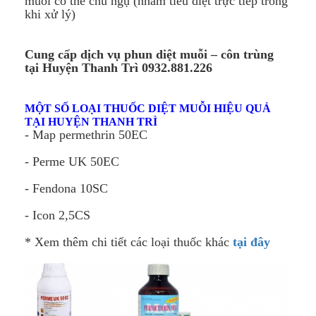
muỗi có thể chú ngụ (nhằm tiêu diệt trực tiếp trong
khi xử lý)
Cung cấp dịch vụ phun diệt muỗi – côn trùng
tại Huyện Thanh Trì 0932.881.226
MỘT SỐ LOẠI THUỐC DIỆT MUỖI HIỆU QUẢ
TẠI HUYỆN THANH TRÌ
- Map permethrin 50EC
- Perme UK 50EC
- Fendona 10SC
- Icon 2,5CS
* Xem thêm chi tiết các loại thuốc khác
tại đây