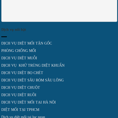
Dịch vụ nổi bật
DỊCH VỤ DIỆT MỐI TẬN GỐC
PHÒNG CHỐNG MỐI
DỊCH VỤ DIỆT MUỖI
DỊCH VỤ KHỬ TRÙNG DIỆT KHUẨN
DỊCH VỤ DIỆT BỌ CHÉT
DỊCH VỤ DIỆT SÂU RÓM SÂU LÔNG
DỊCH VỤ DIỆT CHUỘT
DỊCH VỤ DIỆT RUỒI
DỊCH VỤ DIỆT MỐI TẠI HÀ NỘI
DIỆT MỐI TẠI TPHCM
Dịch vụ diệt mối tại lục ngạn