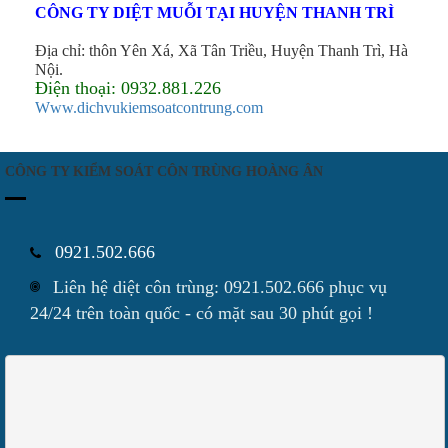
CÔNG TY DIỆT MUỖI TẠI HUYỆN THANH TRÌ
Địa chỉ: thôn Yên Xá, Xã Tân Triều, Huyện Thanh Trì, Hà
Nội.
Điện thoại: 0932.881.226
Www.dichvukiemsoatcontrung.com
CÔNG TY KIỂM SOÁT CÔN TRÙNG HOÀNG ÂN
0921.502.666
Liên hệ diệt côn trùng: 0921.502.666 phục vụ
24/24 trên toàn quốc - có mặt sau 30 phút gọi !