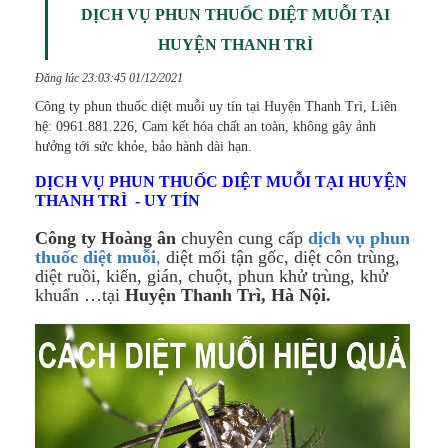
DỊCH VỤ PHUN THUỐC DIỆT MUỖI TẠI
HUYỆN THANH TRÌ
Đăng lúc 23:03:45 01/12/2021
Công ty phun thuốc diệt muỗi uy tín tại Huyện Thanh Trì, Liên
hệ: 0961.881.226, Cam kết hóa chất an toàn, không gây ảnh
hưởng tới sức khỏe, bảo hành dài hạn.
DỊCH VỤ PHUN THUỐC DIỆT MUỖI TẠI HUYỆN
THANH TRÌ - UY TÍN
Công ty Hoàng ân
chuyên cung cấp
dịch vụ phun
thuốc diệt muỗi
,
diệt mối tận gốc, diệt côn trùng,
diệt ruồi, kiến, gián, chuột, phun khử trùng, khử
khuẩn …tại
Huyện Thanh Trì, Hà Nội.