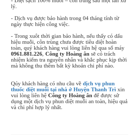
- Diệt sạch 100% muỗi – côn trùng sau một lần xử
lý.
- Dịch vụ được bảo hành trong 04 tháng tính từ
ngày thực hiện công việc.
- Trong xuôt thời gian bảo hành, nếu thấy có dấu
hiệu muỗi, côn trùng chưa được tiêu diệt hoàn
toàn, quý khách hàng vui lòng liên hệ qua số máy
0961.881.226
,
Công ty Hoàng ân
sẽ có trách
nhiệm kiểm tra nguyên nhân và khắc phục kịp thời
mà không thu thêm bất kỳ khoản chi phí nào.
Qúy khách hàng có nhu cầu về
dịch vụ phun
thuốc diệt muỗi tại nhà ở Huyện Thanh Trì
xin
vui lòng liên hệ
Công ty Hoàng ân
để được sử
dụng một dịch vụ phun diệt muỗi an toàn, hiệu quả
và chi phí hợp lý nhất.