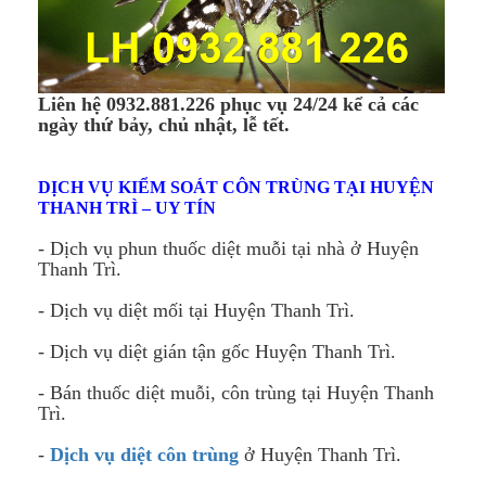
Liên hệ 0932.881.226 phục vụ 24/24 kể cả các
ngày thứ bảy, chủ nhật, lễ tết.
DỊCH VỤ KIỂM SOÁT CÔN TRÙNG TẠI HUYỆN
THANH TRÌ – UY TÍN
- Dịch vụ phun thuốc diệt muỗi tại nhà ở Huyện
Thanh Trì.
- Dịch vụ diệt mối tại Huyện Thanh Trì.
- Dịch vụ diệt gián tận gốc Huyện Thanh Trì.
- Bán thuốc diệt muỗi, côn trùng tại Huyện Thanh
Trì.
-
Dịch vụ diệt côn trùng
ở Huyện Thanh Trì.