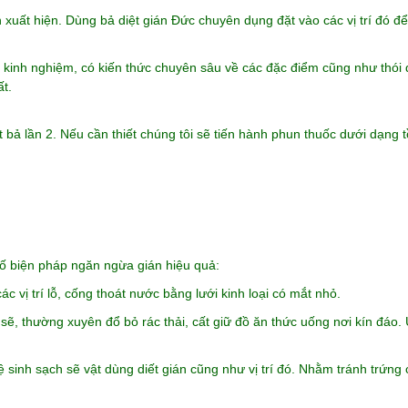
 xuất hiện. Dùng bả diệt gián Đức chuyên dụng đặt vào các vị trí đó để 
n kinh nghiệm, có kiến thức chuyên sâu về các đặc điểm cũng như thói
t.
ặt bả lần 2. Nếu cần thiết chúng tôi sẽ tiến hành phun thuốc dưới dạng 
 số biện pháp ngăn ngừa gián hiệu quả:
 vị trí lỗ, cống thoát nước bằng lưới kinh loại có mắt nhỏ.
, thường xuyên đổ bỏ rác thải, cất giữ đồ ăn thức uống nơi kín đáo. 
sinh sạch sẽ vật dùng diết gián cũng như vị trí đó. Nhằm tránh trứng