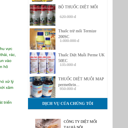
BỘ THUỐC DIỆT MỐI
620.000 đ
480.000 đ
Thuốc trừ mối Termize
200SC
1.000.000 đ
950 đ
khu vực
hải, rác,
Thuốc Diệt Muỗi Perme UK
iun vào
50EC
135.000 đ
ạn hô
1.350.000 đ
THUỐC DIỆT MUỖI MAP
hó xử lý
permethrin...
 mới xâm
950.000 đ
850.000 đ
t triển
DỊCH VỤ CỦA CHÚNG TÔI
CÔNG TY DIỆT MỐI
TẠI HÀ NỘI