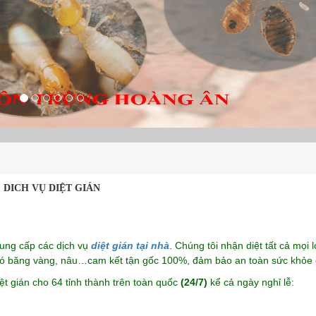
DICH VỤ DIỆT GIÁN
cung cấp các dịch vụ
diệt gián tại nhà
.
Chúng tôi nhận diệt tất cả mọi l
 có băng vàng, nâu…cam kết tận gốc 100%, đảm bảo an toàn sức khỏe 
iệt gián cho 64 tỉnh thành trên toàn quốc
(24/7)
kể cả ngày nghỉ lễ: