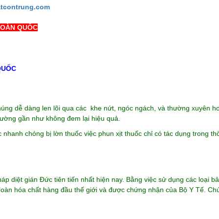
atcontrung.com
 TOÀN QUỐC
QUỐC
é chúng dễ dàng len lõi qua các khe nứt, ngóc ngách, và thường xuyên h
hường gần như không đem lại hiệu quả.
 nhanh chóng bị lờn thuốc việc phun xịt thuốc chỉ có tác dụng trong th
p diệt gián Đức tiên tiến nhất hiện nay. Bằng việc sử dụng các loại b
p đoàn hóa chất hàng đầu thế giới và được chứng nhận của Bộ Y Tế. Chú