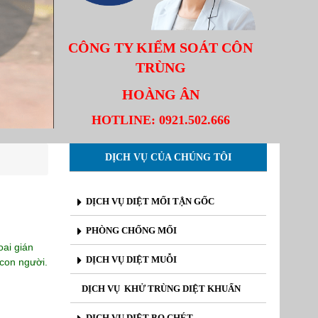
CÔNG TY KIỂM SOÁT CÔN
TRÙNG
HOÀNG ÂN
HOTLINE:
0921.502.666
DỊCH VỤ CỦA CHÚNG TÔI
DỊCH VỤ DIỆT MỐI TẬN GỐC
PHÒNG CHỐNG MỐI
oai gián
DỊCH VỤ DIỆT MUỖI
con người.
DỊCH VỤ KHỬ TRÙNG DIỆT KHUẨN
DỊCH VỤ DIỆT BỌ CHÉT