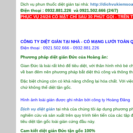
Dịch vụ phun thuốc diệt gián tại nhà:
http://dichvukiemso
Điện thoại : 0932.881.226 và 0921.502.666 (24/7)
PHỤC VỤ 24/24 CÓ MẶT CHỈ SAU 30 PHÚT GỌI - TRÊN
CÔNG TY DIỆT GIÁN TẠI NHÀ - CÓ MẠNG LƯỚI TOÀN 
Điện thoại : 0921.502.666 - 0932.881.226
Phương pháp diệt gián Đức của Hoàng ân:
Gian Đức là loài rất khó để tiêu diệt, với thân hình nhỏ b
về ban đêm nên phương pháp bắt diệt thủ công và thông t
Đặc biệt chúng còn có khả năng chống lại hóa chất. Với việc
chứ không thể diệt tận gốc.
Hình ảnh loài gián được ghi nhân bởi công ty Hoàng Đăng
Dịch vụ diệt gián
t
ại nhà của chúng tôi áp dụng phương phá
nghiên cứu và sản xuất trên quy trình tiên tiến của các tậ
tiêu diệt tận gốc loài gián cứng đầu này.
Cam kiết diệt gián Đức tận gốc 100%