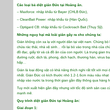
Các loại bả diệt gián Đức tại Hoàng ân.
– Maxforce: nhập khẩu từ Bayer (CHLB Đức),
– CleanBait Power: nhập khẩu từ (Hàn Quốc).
– Optigard CB: nhập khẩu từ Cockroach Bait (Thụy Sỹ).
Những nguy hại mà loài gián gây ra cho chúng ta:
Gián không còn xa lạ với người dân tại việt nam. Chúng bò
chứa rác thải, nhà vệ sinh… rồi lại bò vào trong nhà của ch
đồ đạc, giấy tờ và cả đồ ăn của con người. Là trung gian tru
đường ruột, dịch tả, phong, dịch hạch, thương hàn, virus b
hấp…
Gián là loại động vật có khả năng thích nghi rất tốt với mọi 
nhất. Gián Đức có kích thước nhỏ 1.2-1.6cm màu nâu nhạt đ
nhập vào nước ta trong thời gian gần đây thông qua hàng 
Tuy mới xuất hiện gần đây nhưng với tốc độ sinh sản cao cùn
mạnh mẽ.
Quy trình diệt gián Đức tại Hoàng ân:
Giai đoạn 1: