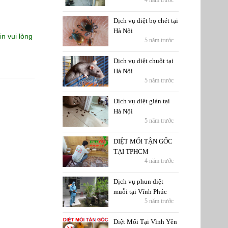
4 năm trước
Dịch vụ diệt bọ chét tại
Hà Nội
in vui lòng
5 năm trước
Dịch vụ diệt chuột tại
Hà Nội
5 năm trước
Dịch vụ diệt gián tại
Hà Nội
5 năm trước
DIỆT MỐI TẬN GỐC
TẠI TPHCM
4 năm trước
Dịch vụ phun diệt
muỗi tại Vĩnh Phúc
5 năm trước
Diệt Mối Tại Vĩnh Yên