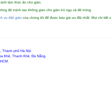
ránh làm thức ăn cho gián.
tường đẻ tránh tạo không gian cho gián trú ngụ và đẻ trứng.
ch vụ diệt gián
của chúng tôi để được báo giá ưu đãi nhất. Mọi chi tiết x
i, Thành phố Hà Nội.
òa Khê, Thanh Khê, Đà Nẵng.
TPHCM.