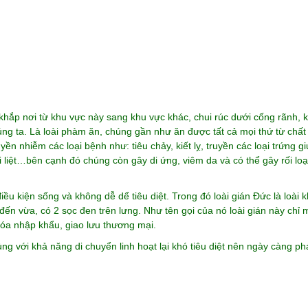
 khắp nơi từ khu vực này sang khu vực khác, chui rúc dưới cống rãnh, 
úng ta. Là loài phàm ăn, chúng gần như ăn được tất cả mọi thứ từ chất t
yền nhiễm các loại bệnh như: tiêu chảy, kiết lỵ, truyền các loại trứng g
ại liệt…bên cạnh đó chúng còn gây di ứng, viêm da và có thể gây rối lo
điều kiện sống và không dễ dể tiêu diệt. Trong đó loài gián Đức là loài k
ến vừa, có 2 sọc đen trên lưng. Như tên gọi của nó loài gián này chỉ
hóa nhập khẩu, giao lưu thương mại.
g với khả năng di chuyển linh hoạt lại khó tiêu diệt nên ngày càng phá