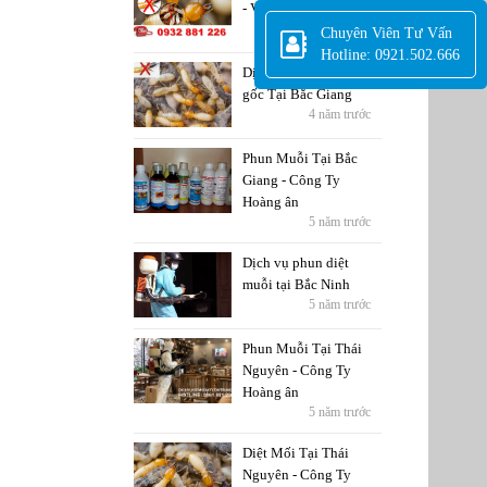
- Vĩnh Phúc
5 năm trước
Chuyên Viên Tư Vấn
Hotline: 0921.502.666
Dịch Vụ Diệt Mối tận
gốc Tại Bắc Giang
4 năm trước
Phun Muỗi Tại Bắc
Giang - Công Ty
Hoàng ân
5 năm trước
Dịch vụ phun diệt
muỗi tại Bắc Ninh
5 năm trước
Phun Muỗi Tại Thái
Nguyên - Công Ty
Hoàng ân
5 năm trước
Diệt Mối Tại Thái
Nguyên - Công Ty