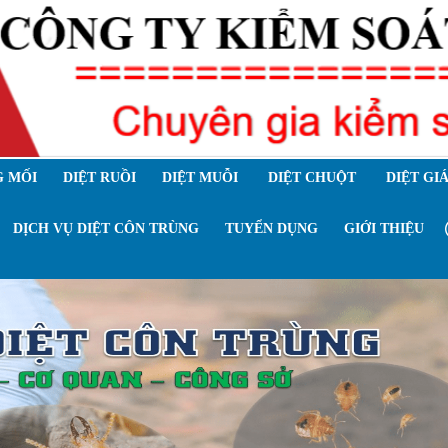
 MỐI
DIỆT RUỒI
DIỆT MUỖI
DIỆT CHUỘT
DIỆT GI
DỊCH VỤ DIỆT CÔN TRÙNG
TUYỂN DỤNG
GIỚI THIỆU