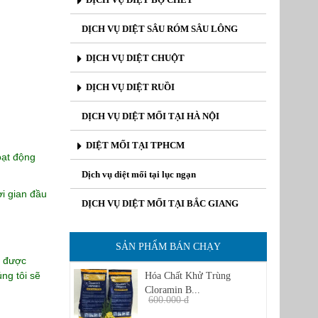
DỊCH VỤ DIỆT SÂU RÓM SÂU LÔNG
DỊCH VỤ DIỆT CHUỘT
DỊCH VỤ DIỆT RUỒI
DỊCH VỤ DIỆT MỐI TẠI HÀ NỘI
DIỆT MỐI TẠI TPHCM
oạt động
Dịch vụ diệt mối tại lục ngạn
ời gian đầu
DỊCH VỤ DIỆT MỐI TẠI BẮC GIANG
SẢN PHẨM BÁN CHẠY
ả được
ng tôi sẽ
Hóa Chất Khử Trùng
Cloramin B...
600.000 đ
450.000 đ