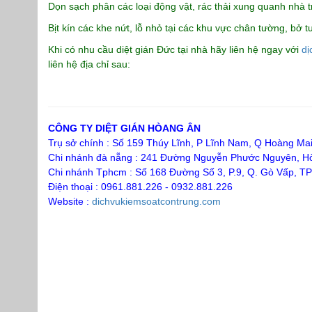
Dọn sạch phân các loại động vật, rác thải xung quanh nhà t
Bịt kín các khe nứt, lỗ nhỏ tại các khu vực chân tường, bở 
Khi có nhu cầu diệt gián Đức tại nhà hãy liên hệ ngay với
dị
liên hệ địa chỉ sau:
CÔNG TY DIỆT GIÁN HÒANG ÂN
Trụ sở chính : Số 159 Thúy Lĩnh, P Lĩnh Nam, Q Hoàng Ma
Chi nhánh đà nẵng : 241 Đường Nguyễn Phước Nguyên, H
Chi nhánh Tphcm : Số 168 Đường Số 3, P.9, Q. Gò Vấp, 
Điện thoại : 0961.881.226 - 0932.881.226
Website :
dichvukiemsoatcontrung.com