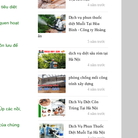
4 năm trước
tiêu diệt
Dịch vụ phun thuốc
 quen hoạt
diệt Muỗi Tại Hòa
Bình - Công ty Hoàng
ân
5 năm trước
tồn lưu để
dịch vụ diệt sâu róm tại
Hà Nội
4 năm trước
phòng chống mối công
trình xây dựng
4 năm trước
Dịch Vụ Diệt Côn
Trùng Tại Hà Nội
Úp các nồi,
4 năm trước
 của chúng
Dịch Vụ Phun Thuốc
Diệt Muỗi Tại Hà Nội