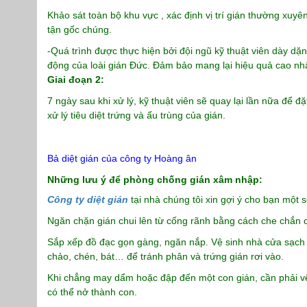
Khảo sát toàn bộ khu vực , xác định vị trí gián thường xuyên
tận gốc chúng.
-Quá trình được thực hiện bởi đội ngũ kỹ thuật viên dày dặ
động của loài gián Đức. Đảm bảo mang lại hiệu quả cao nhấ
Giai đoạn 2:
7 ngày sau khi xử lý, kỹ thuật viên sẽ quay lại lần nữa để đ
xử lý tiêu diệt trứng và ấu trùng của gián.
Bả diệt gián của công ty Hoàng ân
Những lưu ý để phòng chống gián xâm nhập:
Công ty diệt gián
tại nhà chúng tôi xin gợi ý cho bạn một
Ngăn chặn gián chui lên từ cống rãnh bằng cách che chắn các
Sắp xếp đồ đạc gọn gàng, ngăn nắp. Vệ sinh nhà cửa sạch sẽ
chảo, chén, bát… để tránh phân và trứng gián rơi vào.
Khi chẳng may dẩm hoặc đập đến một con gián, cần phải vệ 
có thể nở thành con.