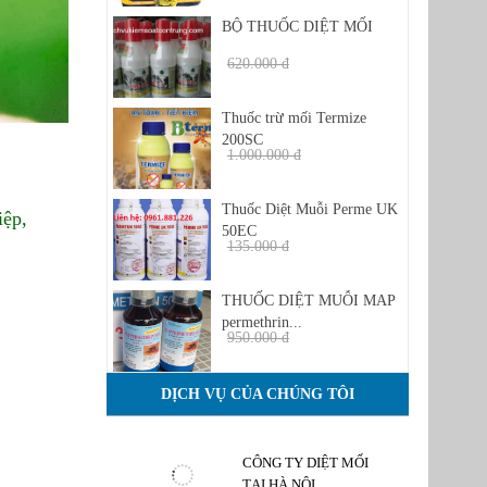
BỘ THUỐC DIỆT MỐI
620.000 đ
480.000 đ
Thuốc trừ mối Termize
200SC
1.000.000 đ
950 đ
Thuốc Diệt Muỗi Perme UK
iệp,
50EC
135.000 đ
1.350.000 đ
THUỐC DIỆT MUỖI MAP
permethrin...
950.000 đ
850.000 đ
DỊCH VỤ CỦA CHÚNG TÔI
CÔNG TY DIỆT MỐI
TẠI HÀ NỘI