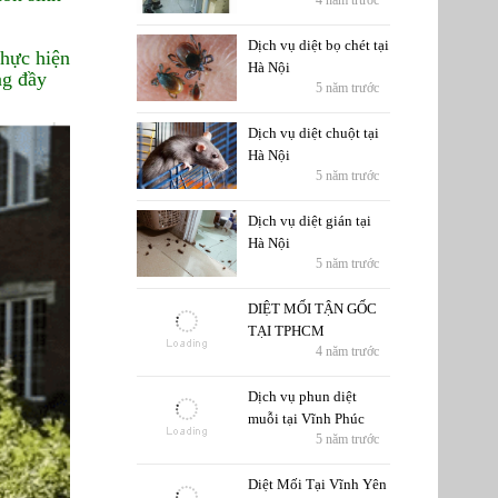
4 năm trước
Dịch vụ diệt bọ chét tại
thực hiện
Hà Nội
ng đầy
5 năm trước
Dịch vụ diệt chuột tại
Hà Nội
5 năm trước
Dịch vụ diệt gián tại
Hà Nội
5 năm trước
DIỆT MỐI TẬN GỐC
TẠI TPHCM
4 năm trước
Dịch vụ phun diệt
muỗi tại Vĩnh Phúc
5 năm trước
Diệt Mối Tại Vĩnh Yên