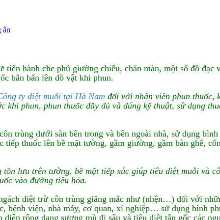
g ân
sẽ tiến hành che phủ giường chiếu, chăn màn, một số đồ đạc 
ốc bắn bẩn lên đồ vật khi phun.
Công ty diệt muỗi tại Hà Nam
đối với nhân viên phun thuốc, 
ớc khi phun, phun thuốc đầy đủ và đúng kỹ thuật, sử dụng th
côn trùng dưới sàn bên trong và bên ngoài nhà, sử dụng bình
 tiếp thuốc lên bề mặt tường, gầm giường, gầm bàn ghế, cốn
ồn lưu trên tường, bề mặt tiếp xúc giúp tiêu diệt muỗi và c
thuốc vào đường tiêu hóa.
 ngách diệt trừ côn trùng giăng mắc như (nhện…) đối với nhữ
ọc, bệnh viện, nhà máy, cơ quan, xí nghiệp… sử dụng bình ph
ên diện rộng dạng sương mù đi sâu và tiêu diệt tận gốc các ng