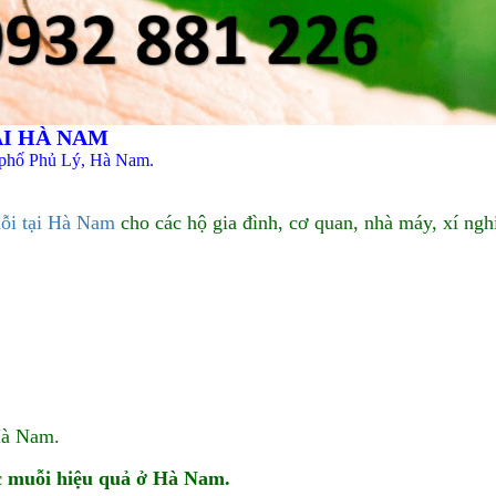
ẠI HÀ NAM
 phố Phủ Lý, Hà Nam.
uỗi tại Hà Nam
cho các hộ gia đình, cơ quan, nhà máy, xí ngh
Hà Nam.
c muỗi hiệu quả ở Hà Nam.