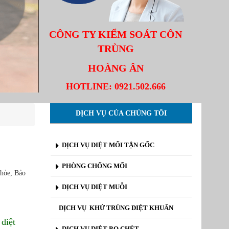
CÔNG TY KIỂM SOÁT CÔN
TRÙNG
HOÀNG ÂN
HOTLINE:
0921.502.666
DỊCH VỤ CỦA CHÚNG TÔI
DỊCH VỤ DIỆT MỐI TẬN GỐC
PHÒNG CHỐNG MỐI
khỏe, Bảo
DỊCH VỤ DIỆT MUỖI
DỊCH VỤ KHỬ TRÙNG DIỆT KHUẨN
 diệt
DỊCH VỤ DIỆT BỌ CHÉT