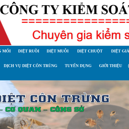
 MỐI
DIỆT RUỒI
DIỆT MUỖI
DIỆT CHUỘT
DIỆT GI
DỊCH VỤ DIỆT CÔN TRÙNG
TUYỂN DỤNG
GIỚI THIỆU