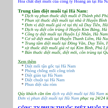
Hóa chất diệt muỗi của công ty Hoàng ân tại Hà 
Trung tâm diệt muỗi tại Hà Nam:
* Dịch vụ phun thuốc diệt muỗi ở Thành phố Phủ
* Phun xịt thuốc diệt muỗi tại nhà ở Huyện Bìn
* Đơn vị diệt muỗi giá rẻ tại thị xã Duy Tiên, H
* Dịch vụ diệt côn trùng ở Huyện Kim Bảng, Hà
* Công ty diệt muỗi tại Huyện Lý Nhân, Hà Nam
* Cơ sở diệt muỗi tại Huyện Thanh Liêm, Hà Na
* Trung tâm diệt muỗi tại Đồng Văn, Duy Tiên,
* xịt thuốc diệt muỗi giá rẻ tại Kim Bình, Phủ L
* Bán thuốc diệt muỗi, diệt mối, côn trùng tại 
Xem thêm
*
Diệt mối tận gốc tại Hà Nam
*
Phòng chống mối công trình
*
Diệt gián tại Hà Nam
*
Diệt chuột tại Hà Nam
*
Phun diệt sâu róm
Qúy khách cần tìm
dịch vụ diệt muỗi tại Hà Nam
x
Đơn vị phun diệt muỗi tại Hà Nam
phục vụ 24/24 k
CÔNG TY PHUN THUỐC DIỆT MUỖI T