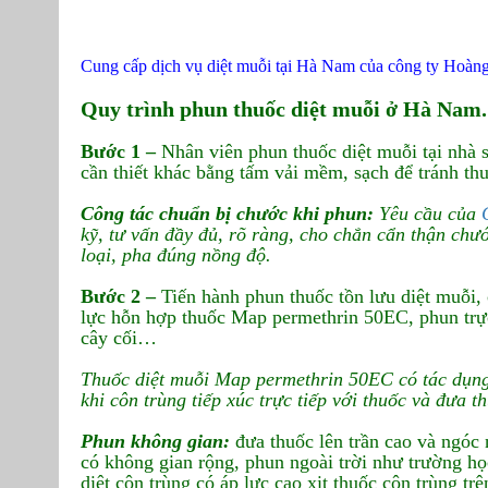
Cung cấp dịch vụ diệt muỗi tại Hà Nam của công ty Hoàn
Quy trình phun thuốc diệt muỗi ở Hà Nam.
Bước 1 –
Nhân viên phun thuốc diệt muỗi tại nhà 
cần thiết khác bằng tấm vải mềm, sạch để tránh thu
Công tác chuẩn bị chước khi phun:
Yêu cầu của
kỹ, tư vấn đầy đủ, rõ ràng, cho chắn cẩn thận chư
loại, pha đúng nồng độ.
Bước 2 –
Tiến hành phun thuốc tồn lưu diệt muỗi, 
lực hỗn hợp thuốc Map permethrin 50EC, phun trực
cây cối…
Thuốc diệt muỗi Map permethrin 50EC có tác dụng t
khi côn trùng tiếp xúc trực tiếp với thuốc và đưa 
Phun không gian:
đưa thuốc lên trần cao và ngóc
có không gian rộng, phun ngoài trời như trường h
diệt côn trùng có áp lực cao xịt thuốc côn trùng tr