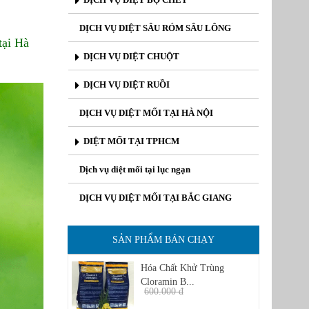
DỊCH VỤ DIỆT SÂU RÓM SÂU LÔNG
tại Hà
DỊCH VỤ DIỆT CHUỘT
DỊCH VỤ DIỆT RUỒI
DỊCH VỤ DIỆT MỐI TẠI HÀ NỘI
DIỆT MỐI TẠI TPHCM
Dịch vụ diệt mối tại lục ngạn
DỊCH VỤ DIỆT MỐI TẠI BẮC GIANG
SẢN PHẨM BÁN CHẠY
Hóa Chất Khử Trùng
Cloramin B...
600.000 đ
450.000 đ