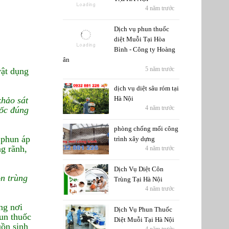
4 năm trước
Dịch vụ phun thuốc
diệt Muỗi Tại Hòa
Bình - Công ty Hoàng
ân
5 năm trước
vật dụng
dịch vụ diệt sâu róm tại
Hà Nội
khảo sát
4 năm trước
uốc đúng
phòng chống mối công
 phun áp
trình xây dựng
g rãnh,
4 năm trước
Dịch Vụ Diệt Côn
ôn trùng
Trùng Tại Hà Nội
4 năm trước
ng nơi
Dịch Vụ Phun Thuốc
un thuốc
Diệt Muỗi Tại Hà Nội
uồn sinh