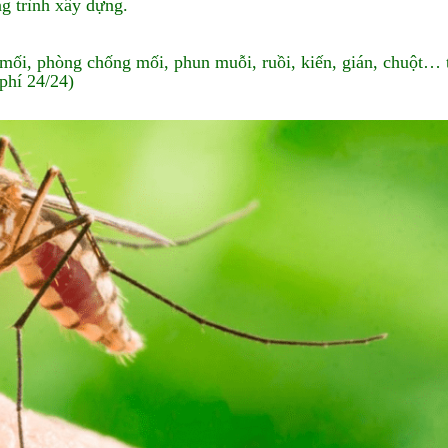
g trình xây dựng.
mối, phòng chống mối, phun muỗi, ruồi, kiến, gián, chuột… 
phí 24/24)