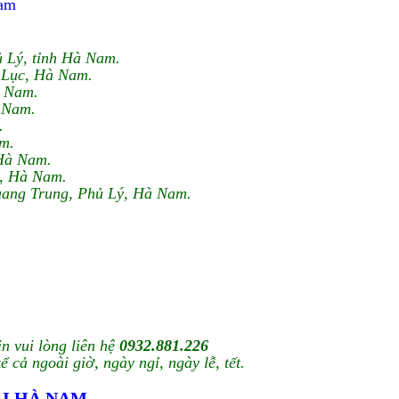
Nam
 Lý, tỉnh Hà Nam.
h Lục, Hà Nam.
à Nam.
 Nam.
.
m.
 Hà Nam.
ý, Hà Nam.
Quang Trung, Phủ Lý, Hà Nam.
in vui lòng liên hệ
0932.881.226
ể cả ngoài giờ, ngày ngỉ, ngày lễ, tết.
ẠI HÀ NAM