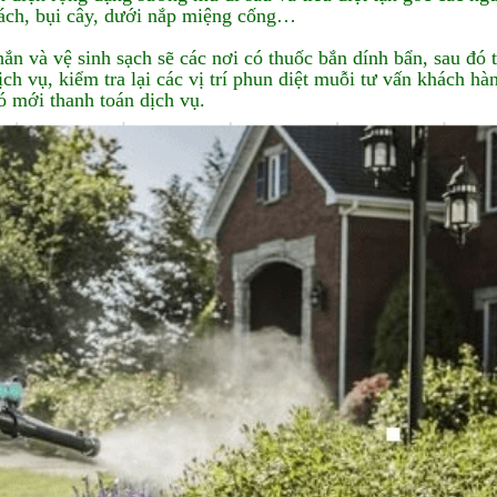
ách, bụi cây, dưới nắp miệng cống…
hắn và vệ sinh sạch sẽ các nơi có thuốc bắn dính bẩn, sau đó 
h vụ, kiểm tra lại các vị trí phun diệt muỗi tư vấn khách hà
ó mới thanh toán dịch vụ.