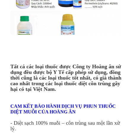
Tất cả các loại thuốc được
Công ty Hoàng ân
sử
dụng đều được bộ Y Tế cấp phép sử dụng, đồng
thời cũng là các loại thuốc tốt nhất, có giá thành
cao nhất trong các loại thuốc diệt côn trùng gây
hại có tại Việt Nam.
CAM KẾT BẢO HÀNH DỊCH VỤ PHUN THUỐC
DIỆT MUỖI CỦA HOÀNG ÂN
- Diệt sạch 100% muỗi – côn trùng sau một lần xử
lý.