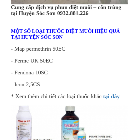
Cung c
ấp dịch vụ phun diệt muỗi – côn trùng
tại Huyện Sóc Sơn 0932.881.226
MỘT SỐ LOẠI THUỐC DIỆT MUỖI HIỆU QUẢ
TẠI HUYỆN SÓC SƠN
- Map permethrin 50EC
- Perme UK 50EC
- Fendona 10SC
- Icon 2,5CS
* Xem thêm chi tiết các loại thuốc khác
tại đây