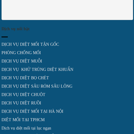
Dịch vụ nổi bật
DỊCH VỤ DIỆT MỐI TẬN GỐC
PHÒNG CHỐNG MỐI
DỊCH VỤ DIỆT MUỖI
DỊCH VỤ KHỬ TRÙNG DIỆT KHUẨN
DỊCH VỤ DIỆT BỌ CHÉT
DỊCH VỤ DIỆT SÂU RÓM SÂU LÔNG
DỊCH VỤ DIỆT CHUỘT
DỊCH VỤ DIỆT RUỒI
DỊCH VỤ DIỆT MỐI TẠI HÀ NỘI
DIỆT MỐI TẠI TPHCM
Dịch vụ diệt mối tại lục ngạn