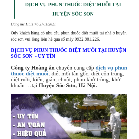
DỊCH VỤ PHUN THUỐC DIỆT MUỖI TẠI
HUYỆN SÓC SƠN
Đăng lúc 11:11:45 27/11/2021
Qúy khách hàng có nhu cầu phun thuốc diệt muỗi tại nhà ở huyện
sóc sơn vui lòng liên hệ qua số máy 0932.881.226.
DỊCH VỤ PHUN THUỐC DIỆT MUỖI TẠI HUYỆN
SÓC SƠN - UY TÍN
Công ty Hoàng ân
chuyên cung cấp
dịch vụ phun
thuốc diệt muỗi
, diệt mối tận gốc, diệt côn trùng,
diệt ruồi, kiến, gián, chuột, phun khử trùng, khử
khuẩn …tại
Huyện Sóc Sơn, Hà Nội.