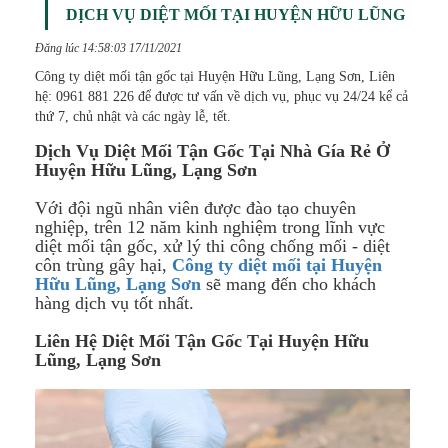
DỊCH VỤ DIỆT MỐI TẠI HUYỆN HỮU LŨNG
Đăng lúc 14:58:03 17/11/2021
Công ty diệt mối tận gốc tại Huyện Hữu Lũng, Lạng Sơn, Liên
hệ: 0961 881 226 để được tư vấn về dịch vụ, phục vụ 24/24 kể cả
thứ 7, chủ nhật và các ngày lễ, tết.
Dịch Vụ Diệt Mối Tận Gốc Tại Nhà Gía Rẻ Ở
Huyện Hữu Lũng​,
Lạng Sơn
Với đội ngũ nhân viên được đào tạo chuyên
nghiệp, trên 12 năm kinh nghiệm trong lĩnh vực
diệt mối tận gốc, xử lý thi công chống mối - diệt
côn trùng gây hại,
Công ty diệt mối tại
Huyện
Hữu Lũng​,
Lạng Sơn
sẽ mang đến cho khách
hàng dịch vụ tốt nhất.
Liên Hệ Diệt Mối Tận Gốc Tại
Huyện Hữu
Lũng​,
Lạng Sơn