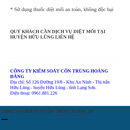
* Sử dụng thuốc diệt mối an toàn, không độc hại
QUÝ KHÁCH CẦN DỊCH VỤ DIỆT MỐI TẠI
HUYỆN HỮU LŨNG LIÊN HỆ
CÔNG TY KIỂM SOÁT CÔN TRÙNG HOÀNG
ĐĂNG
Địa chỉ: Số 126 Đường 19/8 - Khu An Ninh - Thị trấn
Hữu Lũng - huyện Hữu Lũng - tỉnh Lạng Sơn.
Điện thoại: 0961.881.226
CÔNG TY KIỂM SOÁT CÔN TRÙNG HOÀNG ÂN