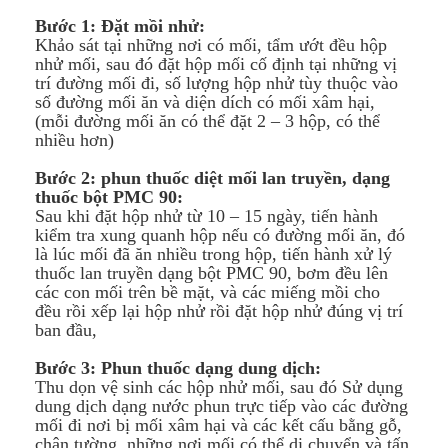
Bước 1: Đặt mồi nhử:
Khảo sát tại những nơi có mối, tẩm ướt đều hộp
nhử mối, sau đó đặt hộp mối cố định tại những vị
trí đường mối đi, số lượng hộp nhử tùy thuộc vào
số đường mối ăn và diện dích có mối xâm hại,
(mỗi đường mối ăn có thể đặt 2 – 3 hộp, có thể
nhiều hơn)
Bước 2: phun thuốc diệt mối lan truyền, dạng
thuốc bột PMC 90:
Sau khi đặt hộp nhử từ 10 – 15 ngày, tiến hành
kiểm tra xung quanh hộp nếu có đường mối ăn, đó
là lúc mối đã ăn nhiều trong hộp, tiến hành xử lý
thuốc lan truyền dạng bột PMC 90, bơm đều lên
các con mối trên bề mặt, và các miếng mồi cho
đều rồi xếp lại hộp nhử rồi đặt hộp nhử đúng vị trí
ban đầu,
Bước 3: Phun thuốc dạng dung dịch:
Thu dọn vệ sinh các hộp nhử mối, sau đó Sử dụng
dung dịch dạng nước phun trực tiếp vào các đường
mối đi nơi bị mối xâm hại và các kết cấu bằng gỗ,
chân tường, những nơi mối có thể di chuyển và tấn