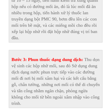
từ 10 – 15 ngày, tiến hành kiểm tra xung quanh
hộp nếu có đường mối ăn, đó là lúc mối đã ăn
nhiều trong hộp, tiến hành xử lý thuốc lan
truyền dạng bột PMC 90, bơm đều lên các con
mối trên bề mặt, và các miếng mồi cho đều rồi
xếp lại hộp nhử rồi đặt hộp nhử đúng vị trí ban
đầu.
Bước 3: Phun thuốc dạng dung dịch:
Thu dọn
vệ sinh các hộp nhử mối, sau đó Sử dụng dung
dịch dạng nước phun trực tiếp vào các đường
mối đi nơi bị mối xâm hại và các kết cấu bằng
gỗ, chân tường, những nơi mối có thể di chuyển
và tấn công nhằm ngăn chặn, phòng ngừa
không cho mối từ bên ngoài xâm nhập vào công
trình.