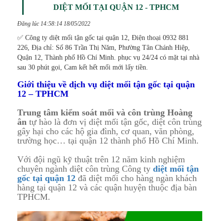
DIỆT MỐI TẠI QUẬN 12 - TPHCM
Đăng lúc 14:58:14 18/05/2022
✅ Công ty diệt mối tận gốc tại quận 12, Điện thoại 0932 881
226, Địa chỉ: Số 86 Trần Thị Năm, Phường Tân Chánh Hiệp,
Quận 12, Thành phố Hồ Chí Minh. phục vụ 24/24 có mặt tại nhà
sau 30 phút gọi, Cam kết hết mối mới lấy tiền.
Giới thiệu về dịch vụ diệt mối tận gốc tại quận
12 – TPHCM
Trung tâm kiểm soát mối và côn trùng Hoàng
ân
tự hào là đơn vị diệt mối tận gốc, diệt côn trùng
gây hại cho các hộ gia đình, cơ quan, văn phòng,
trường học… tại quận 12 thành phố Hồ Chí Minh.
Với đội ngũ kỹ thuật trên 12 năm kinh nghiệm
chuyên ngành diệt côn trùng Công ty
diệt mối tận
gốc tại quận 12
đã diệt mối cho hàng ngàn khách
hàng tại quận 12 và các quận huyện thuộc địa bàn
TPHCM.