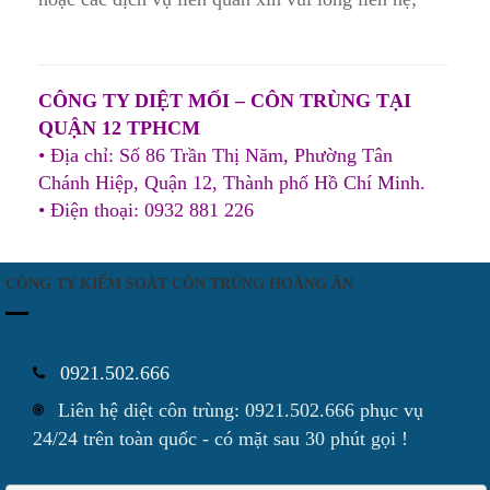
CÔNG TY DIỆT MỐI – CÔN TRÙNG TẠI
QUẬN 12 TPHCM
• Địa chỉ: Số 86 Trần Thị Năm, Phường Tân
Chánh Hiệp, Quận 12, Thành phố Hồ Chí Minh.
• Điện thoại: 0932 881 226
CÔNG TY KIỂM SOÁT CÔN TRÙNG HOÀNG ÂN
0921.502.666
Liên hệ diệt côn trùng: 0921.502.666 phục vụ
24/24 trên toàn quốc - có mặt sau 30 phút gọi !