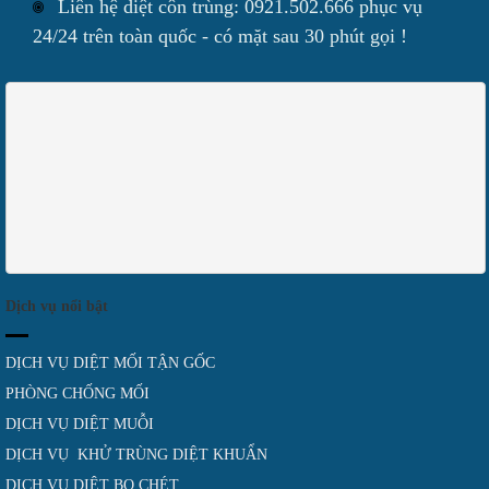
Liên hệ diệt côn trùng: 0921.502.666 phục vụ
24/24 trên toàn quốc - có mặt sau 30 phút gọi !
Dịch vụ nổi bật
DỊCH VỤ DIỆT MỐI TẬN GỐC
PHÒNG CHỐNG MỐI
DỊCH VỤ DIỆT MUỖI
DỊCH VỤ KHỬ TRÙNG DIỆT KHUẨN
DỊCH VỤ DIỆT BỌ CHÉT