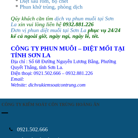
*
Diệt sâu róm, bọ chét
*
Phun khử trùng, phòng dịch
Qúy khách cần tìm
dịch vụ phun muỗi tại Sơn
La
xin vui lòng liên hệ
0932.881.226
Đơn vị phun diệt muỗi tại Sơn La
phục vụ 24/24
kể cả ngoài giờ, ngày ngỉ, ngày lễ, tết.
CÔNG TY PHUN MUỖI – DIỆT MỐI TẠI
TỈNH SƠN LA
Địa chỉ : Số 68 Đường Nguyễn Lương Bằng, Phường
Quyết Thắng, tỉnh Sơn La.
Điện thoại: 0921.502.666 – 0932.881.226
Email:
Website:
dichvukiemsoatcontrung.com
CÔNG TY KIỂM SOÁT CÔN TRÙNG HOÀNG ÂN
0921.502.666