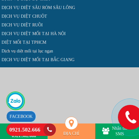
DỊCH VỤ DIỆT SÂU RÓM SÂU LÔNG
DỊCH VỤ DIỆT CHUỘT
DỊCH VỤ DIỆT RUỒI
DỊCH VỤ DIỆT MỐI TẠI HÀ NỘI
DIỆT MỐI TẠI TPHCM
Dịch vụ diệt mối tại lục ngạn
DỊCH VỤ DIỆT MỐI TẠI BẮC GIANG
FACEBOOK
Nhắn tin
0921.502.666
Hotline
ĐỊA CHỈ
SMS
0921.502.666