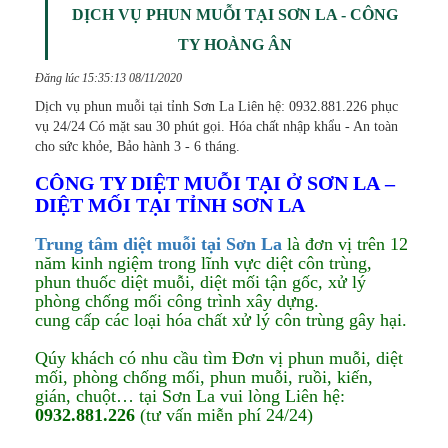
DỊCH VỤ PHUN MUỖI TẠI SƠN LA - CÔNG
TY HOÀNG ÂN
Đăng lúc 15:35:13 08/11/2020
Dịch vụ phun muỗi tại tỉnh Sơn La Liên hệ: 0932.881.226 phục
vụ 24/24 Có mặt sau 30 phút gọi. Hóa chất nhập khẩu - An toàn
cho sức khỏe, Bảo hành 3 - 6 tháng.
CÔNG TY DIỆT MUỖI TẠI Ở SƠN LA –
DIỆT MỐI TẠI TỈNH SƠN LA
Trung tâm diệt muỗi tại Sơn La
là đơn vị trên 12
năm kinh ngiệm trong lĩnh vực diệt côn trùng,
phun thuốc diệt muỗi, diệt mối tận gốc, xử lý
phòng chống mối công trình xây dựng.
cung cấp các loại hóa chất xử lý côn trùng gây hại.
Qúy khách có nhu cầu tìm Đơn vị phun muỗi, diệt
mối, phòng chống mối, phun muỗi, ruồi, kiến,
gián, chuột… tại Sơn La vui lòng Liên hệ:
0932.881.226
(tư vấn miễn phí 24/24)