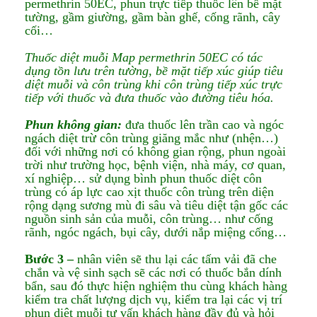
permethrin 50EC, phun trực tiếp thuốc lên bề mặt
tường, gầm giường, gầm bàn ghế, cống rãnh, cây
cối…
Thuốc diệt muỗi Map permethrin 50EC có tác
dụng tồn lưu trên tường, bề mặt tiếp xúc giúp tiêu
diệt muỗi và côn trùng khi côn trùng tiếp xúc trực
tiếp với thuốc và đưa thuốc vào đường tiêu hóa.
Phun không gian:
đưa thuốc lên trần cao và ngóc
ngách diệt trừ côn trùng giăng mắc như (nhện…)
đối với những nơi có không gian rộng, phun ngoài
trời như trường học, bệnh viện, nhà máy, cơ quan,
xí nghiệp… sử dụng bình phun thuốc diệt côn
trùng có áp lực cao xịt thuốc côn trùng trên diện
rộng dạng sương mù đi sâu và tiêu diệt tận gốc các
nguồn sinh sản của muỗi, côn trùng… như cống
rãnh, ngóc ngách, bụi cây, dưới nắp miệng cống…
Bước 3 –
nhân viên sẽ thu lại các tấm vải đã che
chắn và vệ sinh sạch sẽ các nơi có thuốc bắn dính
bẩn, sau đó thực hiện nghiệm thu cùng khách hàng
kiểm tra chất lượng dịch vụ, kiểm tra lại các vị trí
phun diệt muỗi tư vấn khách hàng đầy đủ và hỏi