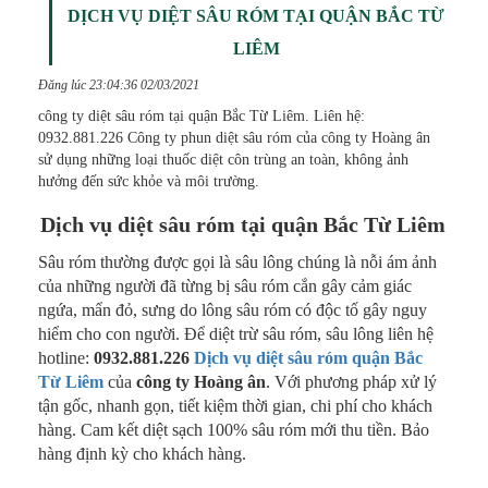
DỊCH VỤ DIỆT SÂU RÓM TẠI QUẬN BẮC TỪ
LIÊM
Đăng lúc 23:04:36 02/03/2021
công ty diệt sâu róm tại quận Bắc Từ Liêm. Liên hệ:
0932.881.226 Công ty phun diệt sâu róm của công ty Hoàng ân
sử dụng những loại thuốc diệt côn trùng an toàn, không ảnh
hưởng đến sức khỏe và môi trường.
Dịch vụ diệt sâu róm tại quận Bắc Từ Liêm
Sâu róm thường được gọi là sâu lông chúng là nỗi ám ảnh
của những người đã từng bị sâu róm cắn gây cảm giác
ngứa, mẩn đỏ, sưng do lông sâu róm có độc tố gây nguy
hiểm cho con người. Để diệt trừ sâu róm, sâu lông liên hệ
hotline:
0932.881.226
Dịch vụ diệt sâu róm quận Bắc
Từ Liêm
của
công ty Hoàng ân
. Với phương pháp xử lý
tận gốc, nhanh gọn, tiết kiệm thời gian, chi phí cho khách
hàng. Cam kết diệt sạch 100% sâu róm mới thu tiền. Bảo
hàng định kỳ cho khách hàng.