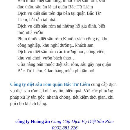
Bán thuốc diệt sâu lông, thuốc diệt sâu róm, sâu
đục thân, sâu ăn lá tại quận Bắc Từ Liêm
Dịch vụ diệt sâu trên địa bàn tại quận Bắc Từ
Liêm, bắt rắn tại nhà.
Dịch vụ diệt sâu róm tại những hộ gia đình, biệt
thự, nhà vườn
Phun thuốc diệt sâu róm Khuôn viên công ty, khu
công nghiệp, khu nghỉ dưỡng,, khách sạn
Dịch vụ diệt sâu róm các trường học, công viên,
khu vui chơi, vườn bách thảo…
Cửa hàng bán thuốc diệt sâu róm, sâu gây hại quận
Bắc Từ Liêm. Giao hàng miễn phí tận nơi.
Công ty diệt sâu róm quận Bắc Từ Liêm
cung cấp dịch
vụ diệt sâu róm tại nhà uy tín, hiệu quả. Với các phương
pháp xử lý tận gốc, nhanh chóng, tiết kiệm thời gian, chi
phí cho khách hàng.
công ty Hoàng ân
Cung Cấp Dịch Vụ Diệt Sâu Róm
0932.881.226