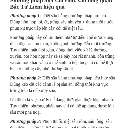
Phương pháp diệt sâu róm, sâu lông quận
Bắc Từ Liêm hiệu quả
Phương pháp 1
:
Diệt sâu bằng phương pháp hữu cơ.
Dùng hỗn hợp tỏi, ớt, gừng sây nhuyễn + dung môi nước,
phun xịt trực tiếp lên cây cối để diệt sâu.
Phương pháp này có ưu điểm như tự điều chế được dung
dịch diệt sâu, an toàn, không ảnh hưởng đến môi trường.
Tuy nhiên, mất thời gian, đồng thời việc xử lý thường
xuyên, bởi hỗn hợp này sẽ sẽ bây hơi rất nhanh, côn trùng
và sâu nơi khác vẫn có thể sinh ra tiếp tục, chỉ có thể thực
hiện ở những cây nhỏ, lượng sâu ít
Phương pháp 2
:
Diệt sâu bằng phương pháp tiêu huỷ sâu.
Dùng kéo cắt các cành lá bị sâu ăn, đồng thời khu vực
trứng trên lá để xử lý sâu.
Ưu điểm là việc xử lý dể dàng, thời gian thực hiện nhanh.
Tuy nhiên, phương pháp này chỉ có thể áp dụng được khi
sâu mới phá hoại
Phương pháp 3:
Phun thuốc diệt sâu róm, sâu lông, sâu
đục thân, sâu ăn lá. Sử dụng các loại thuốc diệt sâu róm