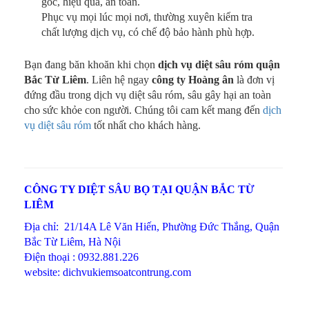
gốc, hiệu quả, an toàn.
Phục vụ mọi lúc mọi nơi, thường xuyên kiểm tra
chất lượng dịch vụ, có chế độ bảo hành phù hợp.
Bạn đang băn khoăn khi chọn
dịch vụ diệt sâu róm quận
Bắc Từ Liêm
. Liên hệ ngay
công ty Hoàng ân
là đơn vị
đứng đầu trong dịch vụ diệt sâu róm, sâu gây hại an toàn
cho sức khỏe con người. Chúng tôi cam kết mang đến
dịch
vụ diệt sâu róm
tốt nhất cho khách hàng.
CÔNG TY DIỆT SÂU BỌ TẠI QUẬN BẮC TỪ
LIÊM
Địa chỉ: 21/14A Lê Văn Hiến, Phường Đức Thắng, Quận
Bắc Từ Liêm, Hà Nội
Điện thoại : 0932.881.226
website: dichvukiemsoatcontrung.com