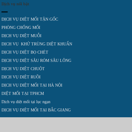
Dịch vụ nổi bật
DỊCH VỤ DIỆT MỐI TẬN GỐC
PHÒNG CHỐNG MỐI
DỊCH VỤ DIỆT MUỖI
DỊCH VỤ KHỬ TRÙNG DIỆT KHUẨN
DỊCH VỤ DIỆT BỌ CHÉT
DỊCH VỤ DIỆT SÂU RÓM SÂU LÔNG
DỊCH VỤ DIỆT CHUỘT
DỊCH VỤ DIỆT RUỒI
DỊCH VỤ DIỆT MỐI TẠI HÀ NỘI
DIỆT MỐI TẠI TPHCM
Dịch vụ diệt mối tại lục ngạn
DỊCH VỤ DIỆT MỐI TẠI BẮC GIANG