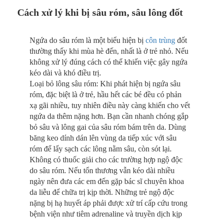
Cách xử lý khi bị sâu róm, sâu lông đốt
Ngứa do sâu róm là một biểu hiện bị
côn trùng
đốt
thường thấy khi mùa hè đến, nhất là ở trẻ nhỏ. Nếu
không xử lý đúng cách có thể khiến việc gây ngứa
kéo dài và khó điều trị.
Loại bỏ lông sâu róm: Khi phát hiện bị ngứa sâu
róm, đặc biệt là ở trẻ, hầu hết các bé đều có phản
xạ gãi nhiều, tuy nhiên điều này càng khiến cho vết
ngứa da thêm nặng hơn. Bạn cần nhanh chóng gắp
bỏ sâu và lông gai của sâu róm bám trên da. Dùng
băng keo dính dán lên vùng da tiếp xúc với sâu
róm để lấy sạch các lông nằm sâu, còn sót lại.
Không có thuốc giải cho các trường hợp ngộ độc
do sâu róm. Nếu tổn thương vẫn kéo dài nhiều
ngày nên đưa các em đến gặp bác sĩ chuyên khoa
da liễu để chữa trị kịp thời. Những trẻ ngộ độc
nặng bị hạ huyết áp phải được xử trí cấp cứu trong
bệnh viện như tiêm adrenaline và truyền dịch kịp