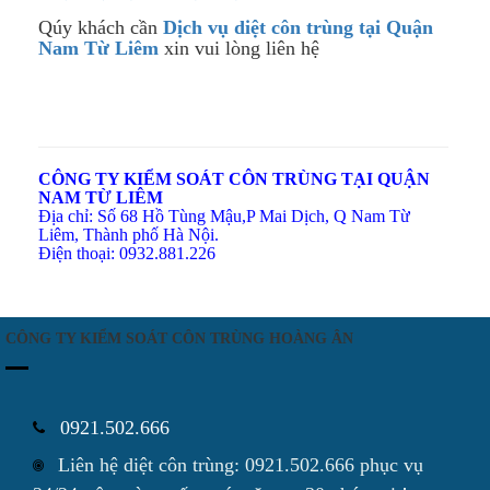
Qúy khách cần
Dịch vụ diệt côn trùng tại
Quận
Nam Từ Liêm
xin vui lòng liên hệ
CÔNG TY KIỂM SOÁT CÔN TRÙNG TẠI QUẬN
NAM TỪ LIÊM
Địa chỉ: Số 68 Hồ Tùng Mậu,P Mai Dịch, Q Nam Từ
Liêm, Thành phố Hà Nội.
Điện thoại: 0932.881.226
CÔNG TY KIỂM SOÁT CÔN TRÙNG HOÀNG ÂN
0921.502.666
Liên hệ diệt côn trùng: 0921.502.666 phục vụ