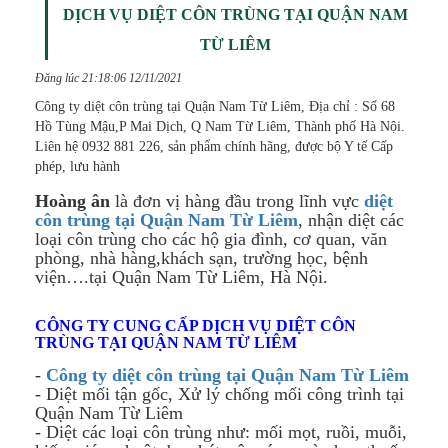
DỊCH VỤ DIỆT CÔN TRÙNG TẠI QUẬN NAM
TỪ LIÊM
Đăng lúc 21:18:06 12/11/2021
Công ty diệt côn trùng tại Quận Nam Từ Liêm, Địa chỉ : Số 68
Hồ Tùng Mậu,P Mai Dịch, Q Nam Từ Liêm, Thành phố Hà Nội.
Liên hệ 0932 881 226, sản phẩm chính hãng, được bộ Y tế Cấp
phép, lưu hành
Hoàng ân
là đơn vị hàng đầu trong lĩnh vực
diệt
côn trùng tại Quận Nam Từ Liêm
, nhận diệt các
loại côn trùng cho các hộ gia đình, cơ quan, văn
phòng, nhà hàng,khách sạn, trường học, bệnh
viện….tại Quận Nam Từ Liêm, Hà Nội.
CÔNG TY CUNG CẤP DỊCH VỤ DIỆT CÔN
TRÙNG TẠI QUẬN NAM TỪ LIÊM
-
Công ty diệt côn trùng tại Quận
Nam Từ Liêm
- Diệt mối tận gốc, Xử lý chống mối công trình tại
Quận Nam Từ Liêm
- Diệt các loại côn trùng như: mối mọt, ruồi, muỗi,