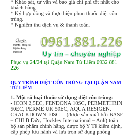
* Khảo sát, tư vấn và báo giá chi phí tốt nhất cho
khách hàng.
* Ký hợp đồng và thực hiện phun thuốc diệt côn
trùng.
* Nghiệm thu dịch vụ & thanh toán.
Phục vụ 24/24 tại Quận Nam Từ Liêm 0932 881
226
QUY TRÌNH DIỆT CÔN TRÙNG TẠI QUẬN NAM
TỪ LIÊM
1. Một số loại thuốc sử dụng diệt côn trùng:
- ICON 2,5EC, FENDONA 10SC, PERMETHRIN
50EC, PERME UK 50EC, AQUA RESIGEN,
CRACKDOWN 10SC… (được sản xuất bởi BASF
– CHLB Đức, Hockley International – Anh) toàn
bộ sản phẩm chính hãng, được bộ Y Tế kiểm định,
cấp phép lưu hành và lựa trọn sử dụng phòng