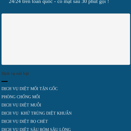
24/24 trên toàn quốc - có mặt sau 30 phút gọi !
Dịch vụ nổi bật
DỊCH VỤ DIỆT MỐI TẬN GỐC
PHÒNG CHỐNG MỐI
DỊCH VỤ DIỆT MUỖI
DỊCH VỤ KHỬ TRÙNG DIỆT KHUẨN
DỊCH VỤ DIỆT BỌ CHÉT
DỊCH VỤ DIỆT SÂU RÓM SÂU LÔNG