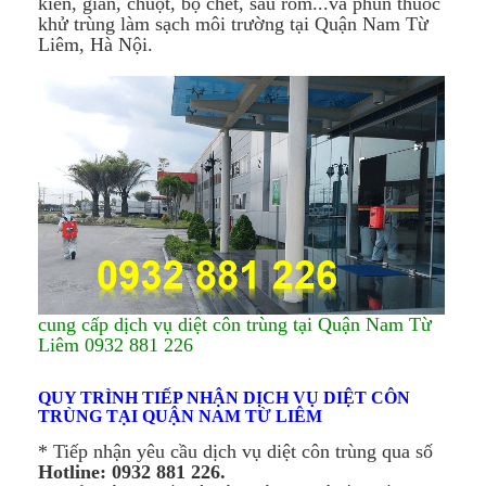
kiến, gián, chuột, bọ chét, sâu róm...và phun thuốc
khử trùng làm sạch môi trường tại Quận Nam Từ
Liêm, Hà Nội.
cung cấp dịch vụ diệt côn trùng tại Quận Nam Từ
Liêm 0932 881 226
QUY TRÌNH TIẾP NHẬN DỊCH VỤ DIỆT CÔN
TRÙNG TẠI QUẬN NAM TỪ LIÊM
* Tiếp nhận yêu cầu dịch vụ diệt côn trùng qua số
Hotline: 0932 881 226.