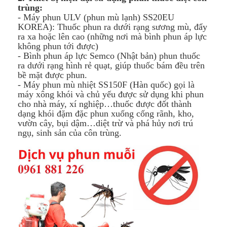
trùng:
- Máy phun ULV (phun mù lạnh) SS20EU
KOREA): Thuốc phun ra dưới rạng sương mù, đẩy
ra xa hoặc lên cao (những nơi mà bình phun áp lực
không phun tới được)
- Bình phun áp lực Semco (Nhật bản) phun thuốc
ra dưới rạng hình rẻ quạt, giúp thuốc bám đều trên
bề mặt được phun.
- Máy phun mù nhiệt SS150F (Hàn quốc) gọi là
máy xông khói và chủ yếu được sử dụng khi phun
cho nhà máy, xí nghiệp…thuốc được đốt thành
dạng khói đặm đặc phun xuống cống rãnh, kho,
vườn cây, bụi dậm…diệt trừ và phá hủy nơi trú
ngụ, sinh sản của côn trùng.