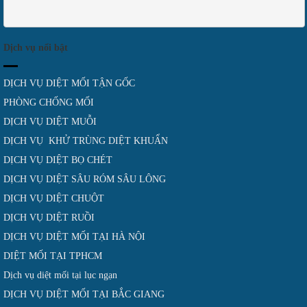
Dịch vụ nổi bật
DỊCH VỤ DIỆT MỐI TẬN GỐC
PHÒNG CHỐNG MỐI
DỊCH VỤ DIỆT MUỖI
DỊCH VỤ KHỬ TRÙNG DIỆT KHUẨN
DỊCH VỤ DIỆT BỌ CHÉT
DỊCH VỤ DIỆT SÂU RÓM SÂU LÔNG
DỊCH VỤ DIỆT CHUỘT
DỊCH VỤ DIỆT RUỒI
DỊCH VỤ DIỆT MỐI TẠI HÀ NỘI
DIỆT MỐI TẠI TPHCM
Dịch vụ diệt mối tại lục ngạn
DỊCH VỤ DIỆT MỐI TẠI BẮC GIANG