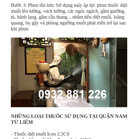
Bước 3: Phun tồn lưu: Sử dụng máy áp lực phun thuốc diệt
muỗi lên tường, vách tường, các ngóc ngách, gầm giường,
tủ, hành lang, gầm cầu thang... nhằm tiêu diệt muỗi, loăng
quang, bọ gậy và phòng ngường muỗi phát triển trở lại sau
khi phun.
NHỮNG LOẠI THUỐC SỬ DỤNG TẠI QUẬN NAM
TỪ LIÊM
- Thuốc diệt muỗi Icon 2,5CS