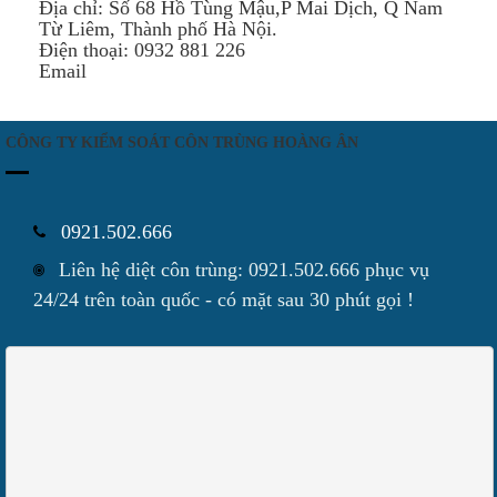
Địa chỉ: Số 68 Hồ Tùng Mậu,P Mai Dịch, Q Nam
Từ Liêm, Thành phố Hà Nội.
Điện thoại: 0932 881 226
Email
CÔNG TY KIỂM SOÁT CÔN TRÙNG HOÀNG ÂN
0921.502.666
Liên hệ diệt côn trùng: 0921.502.666 phục vụ
24/24 trên toàn quốc - có mặt sau 30 phút gọi !