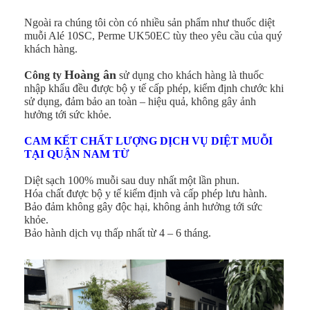
Ngoài ra chúng tôi còn có nhiều sản phẩm như thuốc diệt
muỗi Alé 10SC, Perme UK50EC tùy theo yêu cầu của quý
khách hàng.
Hoàng ân
Công ty
sử dụng cho khách hàng là thuốc
nhập khẩu đều được bộ y tế cấp phép, kiểm định chước khi
sử dụng, đảm bảo an toàn – hiệu quả, không gây ảnh
hưởng tới sức khỏe.
CAM KẾT CHẤT LƯỢNG DỊCH VỤ DIỆT MUỖI
TẠI QUẬN NAM TỪ
Diệt sạch 100% muỗi sau duy nhất một lần phun.
Hóa chất được bộ y tế kiểm định và cấp phép lưu hành.
Bảo đảm không gây độc hại, không ảnh hưởng tới sức
khỏe.
Bảo hành dịch vụ thấp nhất từ 4 – 6 tháng.