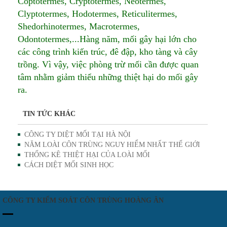
Coptotermes, Cryptotermes, Neotermes,
Clyptotermes, Hodotermes, Reticulitermes,
Shedorhinotermes, Macrotermes,
Odontotermes,...Hàng năm, mối gây hại lớn cho
các công trình kiến trúc, đê đập, kho tàng và cây
trồng. Vì vậy, việc phòng trừ mối cần được quan
tâm nhằm giảm thiểu những thiệt hại do mối gây
ra.
TIN TỨC KHÁC
CÔNG TY DIỆT MỐI TẠI HÀ NỘI
NĂM LOÀI CÔN TRÙNG NGUY HIỂM NHẤT THẾ GIỚI
THỐNG KÊ THIỆT HẠI CỦA LOÀI MỐI
CÁCH DIỆT MỐI SINH HỌC
CÔNG TY KIỂM SOÁT CÔN TRÙNG HOÀNG ÂN