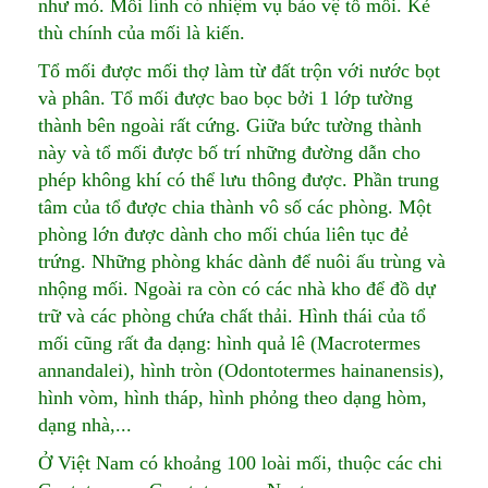
như mỏ. Mối lính có nhiệm vụ bảo vệ tổ mối. Kẻ
thù chính của mối là kiến.
Tổ mối được mối thợ làm từ đất trộn với nước bọt
và phân. Tổ mối được bao bọc bởi 1 lớp tường
thành bên ngoài rất cứng. Giữa bức tường thành
này và tổ mối được bố trí những đường dẫn cho
phép không khí có thể lưu thông được. Phần trung
tâm của tổ được chia thành vô số các phòng. Một
phòng lớn được dành cho mối chúa liên tục đẻ
trứng. Những phòng khác dành để nuôi ấu trùng và
nhộng mối. Ngoài ra còn có các nhà kho để đồ dự
trữ và các phòng chứa chất thải. Hình thái của tổ
mối cũng rất đa dạng: hình quả lê (Macrotermes
annandalei), hình tròn (Odontotermes hainanensis),
hình vòm, hình tháp, hình phỏng theo dạng hòm,
dạng nhà,...
Ở Việt Nam có khoảng 100 loài mối, thuộc các chi