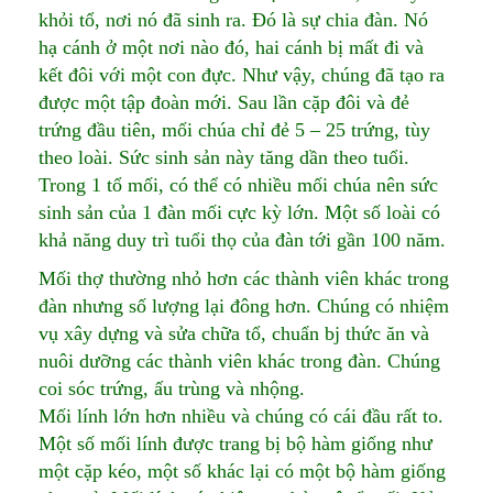
khỏi tổ, nơi nó đã sinh ra. Đó là sự chia đàn. Nó
hạ cánh ở một nơi nào đó, hai cánh bị mất đi và
kết đôi với một con đực. Như vậy, chúng đã tạo ra
được một tập đoàn mới. Sau lần cặp đôi và đẻ
trứng đầu tiên, mối chúa chỉ đẻ 5 – 25 trứng, tùy
theo loài. Sức sinh sản này tăng dần theo tuổi.
Trong 1 tổ mối, có thể có nhiều mối chúa nên sức
sinh sản của 1 đàn mối cực kỳ lớn. Một số loài có
khả năng duy trì tuổi thọ của đàn tới gần 100 năm.
Mối thợ thường nhỏ hơn các thành viên khác trong
đàn nhưng số lượng lại đông hơn. Chúng có nhiệm
vụ xây dựng và sửa chữa tổ, chuẩn bj thức ăn và
nuôi dưỡng các thành viên khác trong đàn. Chúng
coi sóc trứng, ấu trùng và nhộng.
Mối lính lớn hơn nhiều và chúng có cái đầu rất to.
Một số mối lính được trang bị bộ hàm giống như
một cặp kéo, một số khác lại có một bộ hàm giống