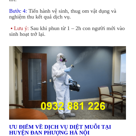
Bước 4:
Tiến hành vệ sinh, thug om vật dụng và
nghiệm thu kết quả dịch vụ.
•
Lưu ý:
Sau khi phun từ 1 – 2h con người mới vào
sinh hoạt trở lại.
ƯU ĐIỂM VỀ DỊCH VỤ DIỆT MUỖI TẠI
HUYỆN ĐAN PHƯỢNG HÀ NỘI​