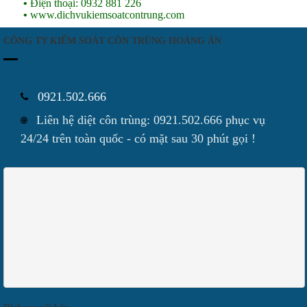
•
Điện thoại: 0932 881 226
•
www.dichvukiemsoatcontrung.com
CÔNG TY KIỂM SOÁT CÔN TRÙNG HOÀNG ÂN
0921.502.666
Liên hệ diệt côn trùng: 0921.502.666 phục vụ
24/24 trên toàn quốc - có mặt sau 30 phút gọi !