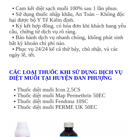
•
Cam kết diệt sạch muỗi 100% sau 1 lần phun.
•
Sử dụng thuốc nhập khẩu, An Toàn – Không độc
hại được bộ Y Tế Kiểm định.
•
Ký kết hợp đồng, có hóa đơn khi khách hang yêu
cầu, chứng từ dịch vụ rõ ràng.
•
Bảo hành dịch vụ nhanh chóng, không phát sinh
bất kỳ khoản chi phí nào.
•
Phục vụ 24/24 kể cả thứ bảy, chủ nhật, và các
ngày lễ, tết.
CÁC LOẠI THUỐC KHI SỬ DỤNG DỊCH VỤ
DIỆT MUỖI TẠI HUYỆN ĐAN PHƯỢNG
•
Thuốc diệt muỗi Icon 2,5CS
•
Thuốc diệt muỗi Map Permethrin 50EC
•
Thuốc diệt muỗi Fendona 10SC
•
Thuốc diệt muỗi PERME UK 50EC