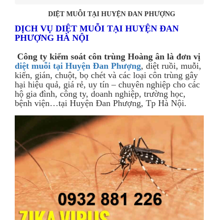
DIỆT MUỖI TẠI HUYỆN ĐAN PHƯỢNG
DỊCH VỤ DIỆT MUỖI TẠI HUYỆN ĐAN
PHƯỢNG HÀ NỘI
Công ty kiểm soát côn trùng Hoàng ân là đơn vị
diệt muỗi tại Huyện Đan Phượng
, diệt ruồi, muỗi,
kiến, gián, chuột, bọ chét và các loại côn trùng gây
hại hiệu quả, giá rẻ, uy tín – chuyên nghiệp cho các
hộ gia đình, công ty, doanh nghiệp, trường học,
bệnh viện…tại Huyện Đan Phượng, Tp Hà Nội.