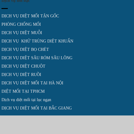
Dịch vụ nổi bật
DỊCH VỤ DIỆT MỐI TẬN GỐC
PHÒNG CHỐNG MỐI
DỊCH VỤ DIỆT MUỖI
DỊCH VỤ KHỬ TRÙNG DIỆT KHUẨN
DỊCH VỤ DIỆT BỌ CHÉT
DỊCH VỤ DIỆT SÂU RÓM SÂU LÔNG
DỊCH VỤ DIỆT CHUỘT
DỊCH VỤ DIỆT RUỒI
DỊCH VỤ DIỆT MỐI TẠI HÀ NỘI
DIỆT MỐI TẠI TPHCM
Dịch vụ diệt mối tại lục ngạn
DỊCH VỤ DIỆT MỐI TẠI BẮC GIANG