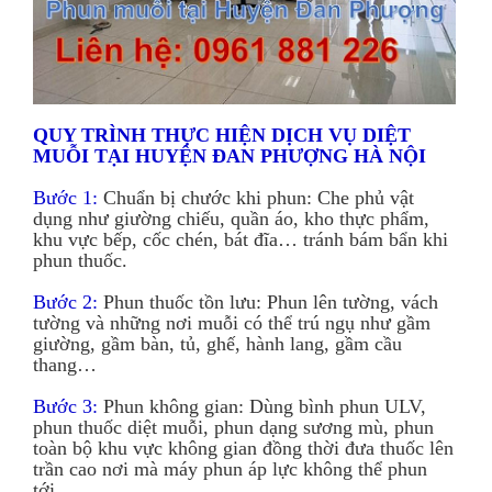
QUY TRÌNH THỰC HIỆN DỊCH VỤ DIỆT
MUỖI TẠI HUYỆN ĐAN PHƯỢNG HÀ NỘI
Bước 1:
Chuẩn bị chước khi phun: Che phủ vật
dụng như giường chiếu, quần áo, kho thực phẩm,
khu vực bếp, cốc chén, bát đĩa… tránh bám bẩn khi
phun thuốc.
Bước 2:
Phun thuốc tồn lưu: Phun lên tường, vách
tường và những nơi muỗi có thể trú ngụ như gầm
giường, gầm bàn, tủ, ghế, hành lang, gầm cầu
thang…
Bước 3:
Phun không gian: Dùng bình phun ULV,
phun thuốc diệt muỗi, phun dạng sương mù, phun
toàn bộ khu vực không gian đồng thời đưa thuốc lên
trần cao nơi mà máy phun áp lực không thể phun
tới.