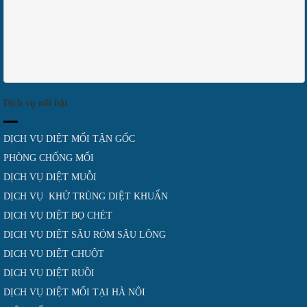
Dịch vụ nổi bật
DỊCH VỤ DIỆT MỐI TẬN GỐC
PHÒNG CHỐNG MỐI
DỊCH VỤ DIỆT MUỖI
DỊCH VỤ KHỬ TRÙNG DIỆT KHUẨN
DỊCH VỤ DIỆT BỌ CHÉT
DỊCH VỤ DIỆT SÂU RÓM SÂU LÔNG
DỊCH VỤ DIỆT CHUỘT
DỊCH VỤ DIỆT RUỒI
DỊCH VỤ DIỆT MỐI TẠI HÀ NỘI