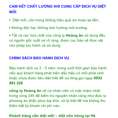
CAM KẾT CHẤT LƯỢNG KHI CUNG CẤP DỊCH VỤ DIỆT
MỐI
•
Diệt mối, côn trùng không hiệu quả xin hoàn lại tiền.
•
Không độc hại, không ảnh hưởng môi trường.
•
Tất cả các hóa chất của công ty
Hoàng ân
sử dụng đều
có nguồn gốc xuất xứ rõ ràng, được cục bảo vệ thực vật
cho phép lưu hành và sử dụng.
CHÍNH SÁCH BẢO HÀNH DỊCH VỤ
Bảo hành dịch vụ 2 - 5 năm, trong xuốt thời gian bảo hành
nếu quý khách hàng phát hiện dấu hiệu có mối phát sinh
hoặc chưa được tiêu diệt triệt để vui lòng gọi ngay
0932
881 226
công ty Hoàng ân
sẽ cử nhân viên có mặt chậm nhất
trong vòng 24h để kiểm tra nguyên nhân cũng như đưa ra
phương án khắc phục kịp thời, xử lý triệt để mà không thu
thếm bất kỳ khoản chi phí nào.
Khách hàng cần diệt mối –
diệt côn trùng tại Hà