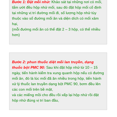
Bước 1: Đặt mồi nhử:
Khảo sát tại những nơi có mối,
tẩm ướt đều hộp nhử mối, sau đó đặt hộp mối cố định
tại những vị trí đường mối đi, số lượng hộp nhử tùy
thuộc vào số đường mối ăn và diện dích có mối xâm
hại,
(mỗi đường mối ăn có thể đặt 2 – 3 hộp, có thể nhiều
hơn)
Bước 2: phun thuốc diệt mối lan truyền, dạng
thuốc bột PMC 90:
Sau khi đặt hộp nhử từ 10 – 15
ngày, tiến hành kiểm tra xung quanh hộp nếu có đường
mối ăn, đó là lúc mối đã ăn nhiều trong hộp, tiến hành
xử lý thuốc lan truyền dạng bột PMC 90, bơm đều lên
các con mối trên bề mặt,
và các miếng mồi cho đều rồi xếp lại hộp nhử rồi đặt
hộp nhử đúng vị trí ban đầu,