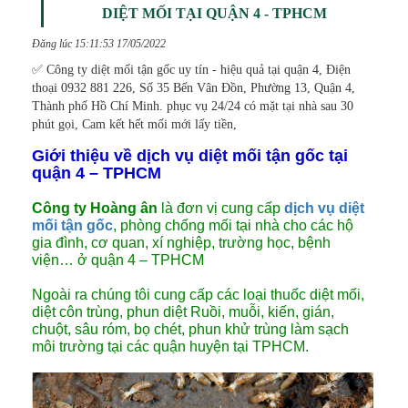
DIỆT MỐI TẠI QUẬN 4 - TPHCM
Đăng lúc 15:11:53 17/05/2022
✅ Công ty diệt mối tận gốc uy tín - hiệu quả tại quận 4, Điện
thoại 0932 881 226, Số 35 Bến Vân Đồn, Phường 13, Quận 4,
Thành phố Hồ Chí Minh. phục vụ 24/24 có mặt tại nhà sau 30
phút gọi, Cam kết hết mối mới lấy tiền,
Giới thiệu về dịch vụ diệt mối tận gốc tại
quận 4 – TPHCM
Công ty Hoàng ân
là đơn vị cung cấp
dịch vụ diệt
mối tận gốc
, phòng chống mối tại nhà cho các hộ
gia đình, cơ quan, xí nghiệp, trường học, bệnh
viện… ở quận 4 – TPHCM
Ngoài ra chúng tôi cung cấp các loại thuốc diệt mối,
diệt côn trùng, phun diệt Ruồi, muỗi, kiến, gián,
chuột, sâu róm, bọ chét, phun khử trùng làm sạch
môi trường tại các quận huyện tại TPHCM.