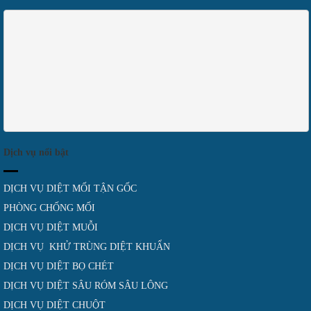
Dịch vụ nổi bật
DỊCH VỤ DIỆT MỐI TẬN GỐC
PHÒNG CHỐNG MỐI
DỊCH VỤ DIỆT MUỖI
DỊCH VỤ KHỬ TRÙNG DIỆT KHUẨN
DỊCH VỤ DIỆT BỌ CHÉT
DỊCH VỤ DIỆT SÂU RÓM SÂU LÔNG
DỊCH VỤ DIỆT CHUỘT