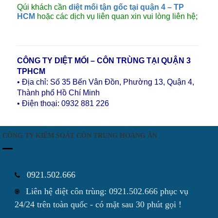
Qúi khách cần
diệt mối tận gốc tại quận 4 – TP
HCM
hoặc các dịch vụ liên quan xin vui lòng liên hệ;
CÔNG TY DIỆT MỐI – CÔN TRÙNG TẠI QUẬN 3
TPHCM
• Địa chỉ: Số 35 Bến Vân Đồn, Phường 13, Quận 4,
Thành phố Hồ Chí Minh
• Điện thoại: 0932 881 226
CÔNG TY KIỂM SOÁT CÔN TRÙNG HOÀNG ÂN
0921.502.666
Liên hệ diệt côn trùng: 0921.502.666 phục vụ
24/24 trên toàn quốc - có mặt sau 30 phút gọi !