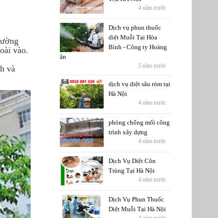
4 năm trước
Dịch vụ phun thuốc
diệt Muỗi Tại Hòa
tường
Bình - Công ty Hoàng
oài vào.
ân
5 năm trước
h và
dịch vụ diệt sâu róm tại
Hà Nội
4 năm trước
phòng chống mối công
trình xây dựng
4 năm trước
Dịch Vụ Diệt Côn
Trùng Tại Hà Nội
4 năm trước
Dịch Vụ Phun Thuốc
Diệt Muỗi Tại Hà Nội