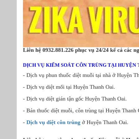
Liên hệ 0932.881.226 phục vụ 24/24 kể cả các ngà
DỊCH VỤ KIỂM SOÁT CÔN TRÙNG TẠI HUYỆN T
- Dịch vụ phun thuốc diệt muỗi tại nhà ở Huyện T
- Dịch vụ diệt mối tại Huyện Thanh Oai.
- Dịch vụ diệt gián tận gốc Huyện Thanh Oai.
- Bán thuốc diệt muỗi, côn trùng tại Huyện Thanh 
-
Dịch vụ diệt côn trùng
ở Huyện Thanh Oai.