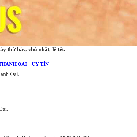
y thứ bảy, chủ nhật, lễ tết.
HANH OAI – UY TÍN
hanh Oai.
Oai.