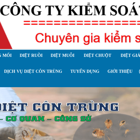
 MỐI
DIỆT RUỒI
DIỆT MUỖI
DIỆT CHUỘT
DIỆT GI
DỊCH VỤ DIỆT CÔN TRÙNG
TUYỂN DỤNG
GIỚI THIỆU