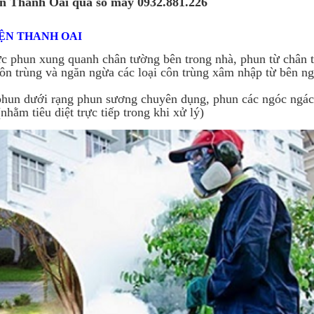
ện Thanh Oai qua số máy 0932.881.226
ỆN THANH OAI
c phun xung quanh chân tường bên trong nhà, phun từ chân 
côn trùng và ngăn ngừa các loại côn trùng xâm nhập từ bên ng
un dưới rạng phun sương chuyên dụng, phun các ngóc ngác
hằm tiêu diệt trực tiếp trong khi xử lý)