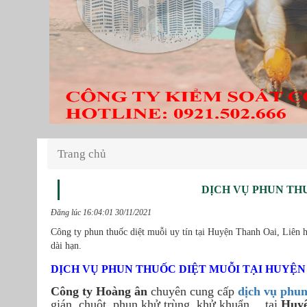
Trang chủ
DỊCH VỤ PHUN TH
Đăng lúc 16:04:01 30/11/2021
Công ty phun thuốc diệt muỗi uy tín tại Huyện Thanh Oai, Liên 
dài hạn.
DỊCH VỤ PHUN THUỐC DIỆT MUỖI TẠI HUYỆN 
Công ty Hoàng ân
chuyên cung cấp
dịch vụ phun
gián, chuột, phun khử trùng, khử khuẩn …tại
Huyệ