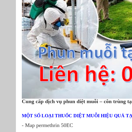
Cung cấp dịch vụ phun diệt muỗi – côn trùng t
MỘT SỐ LOẠI THUỐC DIỆT MUỖI HIỆU QUẢ T
- Map permethrin 50EC