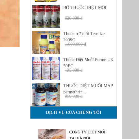
BỘ THUỐC DIỆT MỐI
620.000 đ
480.000 đ
Thuốc trừ mối Termize
200SC
1.000.000 đ
950 đ
Thuốc Diệt Muỗi Perme UK
50EC
135.000 đ
1.350.000 đ
THUỐC DIỆT MUỖI MAP
permethrin...
950.000 đ
850.000 đ
DỊCH VỤ CỦA CHÚNG TÔI
CÔNG TY DIỆT MỐI
TẠI HÀ NỘI