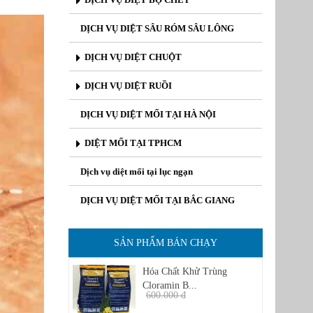
DỊCH VỤ DIỆT SÂU RÓM SÂU LÔNG
DỊCH VỤ DIỆT CHUỘT
DỊCH VỤ DIỆT RUỒI
DỊCH VỤ DIỆT MỐI TẠI HÀ NỘI
DIỆT MỐI TẠI TPHCM
Dịch vụ diệt mối tại lục ngạn
DỊCH VỤ DIỆT MỐI TẠI BẮC GIANG
SẢN PHẨM BÁN CHẠY
Hóa Chất Khử Trùng
Cloramin B...
600.000 đ
450.000 đ