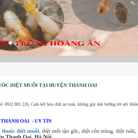
UỐC DIỆT MUỖI TẠI HUYỆN THANH OAI
hệ: 0932.881.226, Cam kết hóa chất an toàn, không gây ảnh hưởng tới sức khỏe
THANH OAI - UY TÍN
 thuốc diệt muỗi
,
diệt mối tận gốc, diệt côn trùng, diệt ruồi, 
n Thanh Oai, Hà Nội.