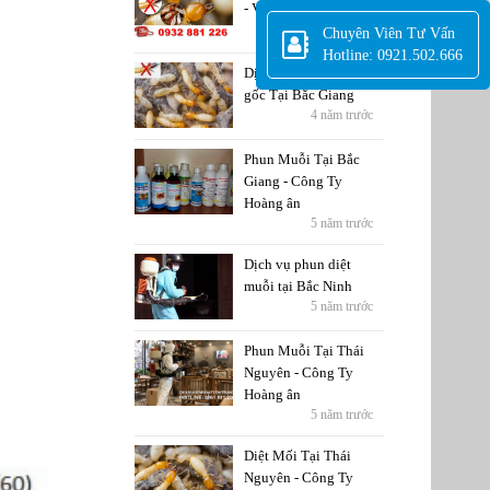
- Vĩnh Phúc
5 năm trước
Chuyên Viên Tư Vấn
Hotline: 0921.502.666
Dịch Vụ Diệt Mối tận
gốc Tại Bắc Giang
4 năm trước
Phun Muỗi Tại Bắc
Giang - Công Ty
Hoàng ân
5 năm trước
Dịch vụ phun diệt
muỗi tại Bắc Ninh
5 năm trước
Phun Muỗi Tại Thái
Nguyên - Công Ty
Hoàng ân
5 năm trước
Diệt Mối Tại Thái
Nguyên - Công Ty