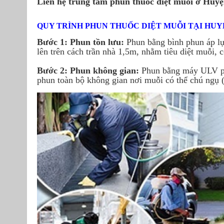
Liên hệ trung tâm phun thuốc diệt muỗi ở Huy
QUY TRÌNH PHUN THUỐC DIỆT MUỖI TẠI HUY
Bước 1: Phun tồn lưu:
Phun bằng bình phun áp lự
lên trên cách trần nhà 1,5m, nhằm tiêu diệt muỗi, 
Bước 2: Phun không gian:
Phun bằng máy ULV ph
phun toàn bộ không gian nơi muỗi có thể chú ngụ (n