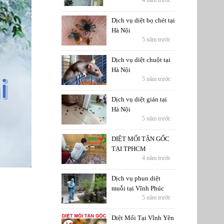
4 năm trước
Dịch vụ diệt bọ chét tại
Hà Nội
5 năm trước
Dịch vụ diệt chuột tại
Hà Nội
5 năm trước
Dịch vụ diệt gián tại
Hà Nội
5 năm trước
DIỆT MỐI TẬN GỐC
TẠI TPHCM
4 năm trước
Dịch vụ phun diệt
muỗi tại Vĩnh Phúc
5 năm trước
Diệt Mối Tại Vĩnh Yên