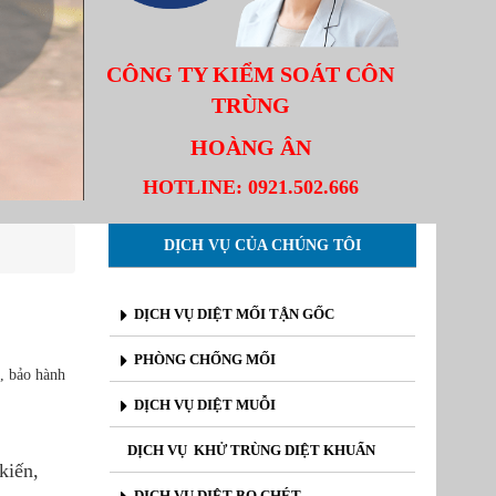
CÔNG TY KIỂM SOÁT CÔN
TRÙNG
HOÀNG ÂN
HOTLINE:
0921.502.666
DỊCH VỤ CỦA CHÚNG TÔI
DỊCH VỤ DIỆT MỐI TẬN GỐC
PHÒNG CHỐNG MỐI
, bảo hành
DỊCH VỤ DIỆT MUỖI
DỊCH VỤ KHỬ TRÙNG DIỆT KHUẨN
kiến,
DỊCH VỤ DIỆT BỌ CHÉT