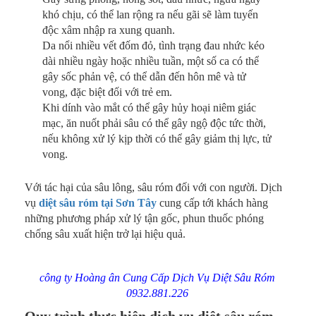
khó chịu, có thể lan rộng ra nếu gãi sẽ làm tuyến
độc xâm nhập ra xung quanh.
Da nổi nhiều vết đốm đỏ, tình trạng đau nhức kéo
dài nhiều ngày hoặc nhiều tuần, một số ca có thể
gây sốc phản vệ, có thể dẫn đến hôn mê và tử
vong, đặc biệt đối với trẻ em.
Khi dính vào mắt có thể gây hủy hoại niêm giác
mạc, ăn nuốt phải sâu có thể gây ngộ độc tức thời,
nếu không xử lý kịp thời có thể gây giảm thị lực, tử
vong.
Với tác hại của sâu lông, sâu róm đối với con người. Dịch
vụ
diệt sâu róm tại Sơn Tây
cung cấp tới khách hàng
những phương pháp xử lý tận gốc, phun thuốc phóng
chống sâu xuất hiện trở lại hiệu quả.
công ty Hoàng ân Cung Cấp Dịch Vụ Diệt Sâu Róm
0932.881.226
Quy trình thực hiện dịch vụ diệt sâu róm