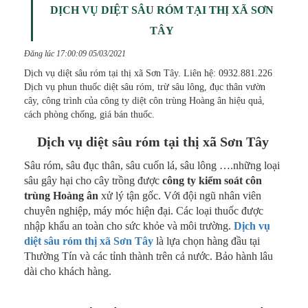
DỊCH VỤ DIỆT SÂU RÓM TẠI THỊ XÃ SƠN
TÂY
Đăng lúc 17:00:09 05/03/2021
Dịch vụ diệt sâu róm tại thị xã Sơn Tây. Liên hệ: 0932.881.226
Dịch vụ phun thuốc diệt sâu róm, trừ sâu lông, đục thân vườn
cây, công trình của công ty diệt côn trùng Hoàng ân hiệu quả,
cách phòng chống, giá bán thuốc.
Dịch vụ diệt sâu róm tại thị xã Sơn Tây
Sâu róm, sâu đục thân, sâu cuốn lá, sâu lông ….những loại
sâu gây hại cho cây trồng được
công ty kiểm soát côn
trùng Hoàng ân
xử lý tận gốc. Với đội ngũ nhân viên
chuyên nghiệp, máy móc hiện đại. Các loại thuốc được
nhập khẩu an toàn cho sức khỏe và môi trường.
Dịch vụ
diệt sâu róm thị xã Sơn Tây
là lựa chọn hàng đầu tại
Thường Tín và các tỉnh thành trên cả nước. Bảo hành lâu
dài cho khách hàng.