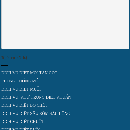
Dịch vụ nổi bật
DỊCH VỤ DIỆT MỐI TẬN GỐC
PHÒNG CHỐNG MỐI
DỊCH VỤ DIỆT MUỖI
DỊCH VỤ KHỬ TRÙNG DIỆT KHUẨN
DỊCH VỤ DIỆT BỌ CHÉT
DỊCH VỤ DIỆT SÂU RÓM SÂU LÔNG
DỊCH VỤ DIỆT CHUỘT
DỊCH VỤ DIỆT RUỒI