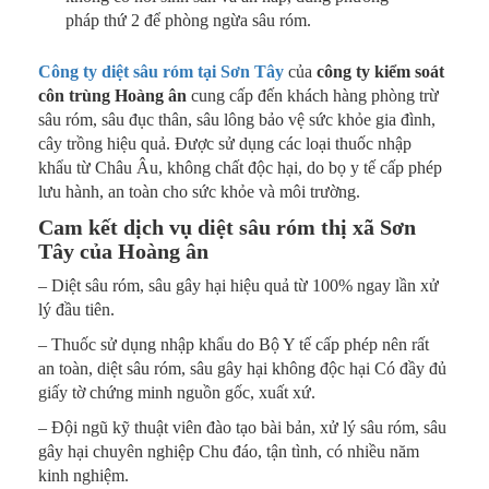
pháp thứ 2 để phòng ngừa sâu róm.
Công ty diệt sâu róm tại Sơn Tây
của
công ty kiểm soát
côn trùng Hoàng ân
cung cấp đến khách hàng phòng trừ
sâu róm, sâu đục thân, sâu lông bảo vệ sức khỏe gia đình,
cây trồng hiệu quả. Được sử dụng các loại thuốc nhập
khẩu từ Châu Âu, không chất độc hại, do bọ y tế cấp phép
lưu hành, an toàn cho sức khỏe và môi trường.
Cam kết dịch vụ diệt sâu róm thị xã Sơn
Tây của Hoàng ân
– Diệt sâu róm, sâu gây hại hiệu quả từ 100% ngay lần xử
lý đầu tiên.
– Thuốc sử dụng nhập khẩu do Bộ Y tế cấp phép nên rất
an toàn, diệt sâu róm, sâu gây hại không độc hại Có đầy đủ
giấy tờ chứng minh nguồn gốc, xuất xứ.
– Đội ngũ kỹ thuật viên đào tạo bài bản, xử lý sâu róm, sâu
gây hại chuyên nghiệp Chu đáo, tận tình, có nhiều năm
kinh nghiệm.