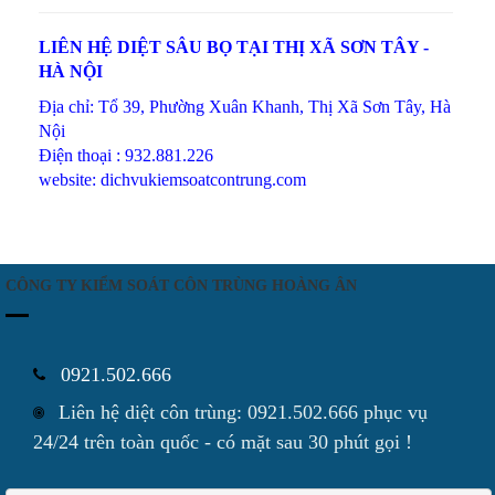
LIÊN HỆ DIỆT SÂU BỌ TẠI THỊ XÃ SƠN TÂY -
HÀ NỘI
Địa chỉ: Tổ 39, Phường Xuân Khanh, Thị Xã Sơn Tây, Hà
Nội
Điện thoại : 932.881.226
website: dichvukiemsoatcontrung.com
CÔNG TY KIỂM SOÁT CÔN TRÙNG HOÀNG ÂN
0921.502.666
Liên hệ diệt côn trùng: 0921.502.666 phục vụ
24/24 trên toàn quốc - có mặt sau 30 phút gọi !