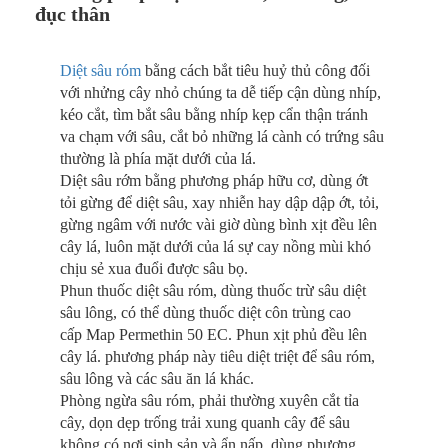
đục thân
Diệt sâu róm
bằng cách bắt tiêu huỷ thủ công đối
với nhửng cây nhỏ chúng ta dễ tiếp cận dùng nhíp,
kéo cắt, tìm bắt sâu bằng nhíp kẹp cẩn thận tránh
va chạm với sâu, cắt bỏ những lá cành có trứng sâu
thường là phía mặt dưới của lá.
Diệt sâu rớm bằng phương pháp hữu cơ, dùng ớt
tỏi gừng để diệt sâu, xay nhiễn hay dập dập ớt, tỏi,
gừng ngâm với nước vài giờ dùng bình xịt đều lên
cây lá, luôn mặt dưới của lá sự cay nồng mùi khó
chịu sẻ xua đuổi được sâu bọ.
Phun thuốc diệt sâu róm, dùng thuốc trừ sâu diệt
sâu lông, có thể dùng thuốc diệt côn trùng cao
cấp Map Permethin 50 EC. Phun xịt phủ đều lên
cây lá. phương pháp này tiêu diệt triệt để sâu róm,
sâu lông và các sâu ăn lá khác.
Phòng ngừa sâu róm, phải thường xuyên cắt tỉa
cây, dọn dẹp trống trải xung quanh cây để sâu
không có nơi sinh sản và ẩn nấp, dùng phương