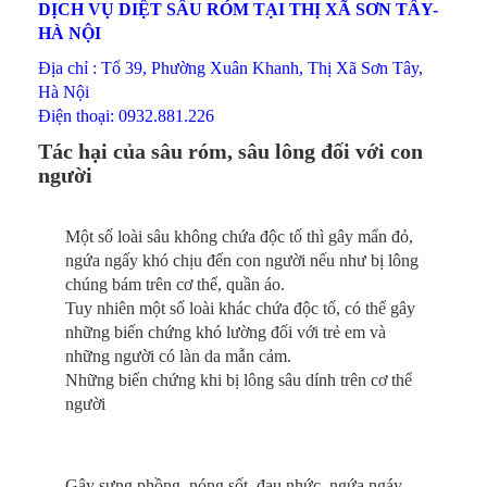
DỊCH VỤ DIỆT SÂU RÓM TẠI THỊ XÃ SƠN TÂY
-
HÀ NỘI
Địa chỉ : Tổ 39, Phường Xuân Khanh, Thị Xã Sơn Tây,
Hà Nội
Điện thoại: 0932.881.226
Tác hại của sâu róm, sâu lông đối với con
người
Một số loài sâu không chứa độc tố thì gây mẩn đỏ,
ngứa ngấy khó chịu đến con người nếu như bị lông
chúng bám trên cơ thể, quần áo.
Tuy nhiên một số loài khác chứa độc tố, có thể gây
những biến chứng khó lường đối với trẻ em và
những người có làn da mẫn cảm.
Những biến chứng khi bị lông sâu dính trên cơ thể
người
Gây sưng phồng, nóng sốt, đau nhức, ngứa ngáy