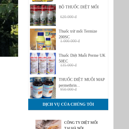
BỘ THUỐC DIỆT MỐI
620.000 đ
480.000 đ
Thuốc trừ mối Termize
200SC
1.000.000 đ
950 đ
Thuốc Diệt Muỗi Perme UK
50EC
135.000 đ
1.350.000 đ
THUỐC DIỆT MUỖI MAP
permethrin...
950.000 đ
850.000 đ
DỊCH VỤ CỦA CHÚNG TÔI
CÔNG TY DIỆT MỐI
TẠI HÀ NỘI