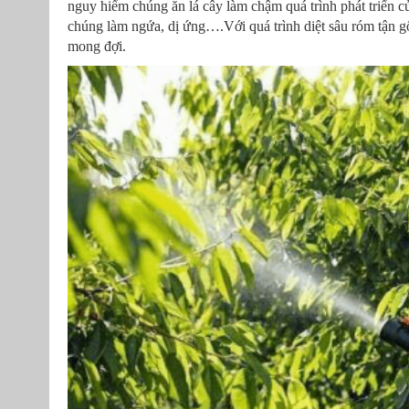
nguy hiểm chúng ăn lá cây làm chậm quá trình phát triển c
chúng làm ngứa, dị ứng….Với quá trình diệt sâu róm tận g
mong đợi.