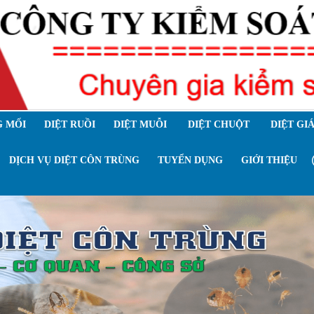
 MỐI
DIỆT RUỒI
DIỆT MUỖI
DIỆT CHUỘT
DIỆT GI
DỊCH VỤ DIỆT CÔN TRÙNG
TUYỂN DỤNG
GIỚI THIỆU