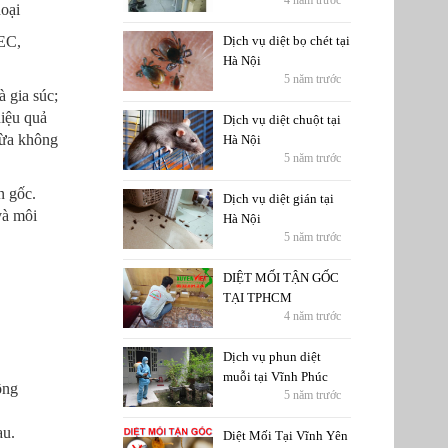
4 năm trước
hoại
0EC,
Dịch vụ diệt bọ chét tại
Hà Nội
5 năm trước
à gia súc;
hiệu quả
Dịch vụ diệt chuột tại
vừa không
Hà Nội
5 năm trước
n gốc.
Dịch vụ diệt gián tại
và môi
Hà Nội
5 năm trước
DIỆT MỐI TẬN GỐC
TẠI TPHCM
4 năm trước
Dịch vụ phun diệt
muỗi tại Vĩnh Phúc
ông
5 năm trước
au.
Diệt Mối Tại Vĩnh Yên