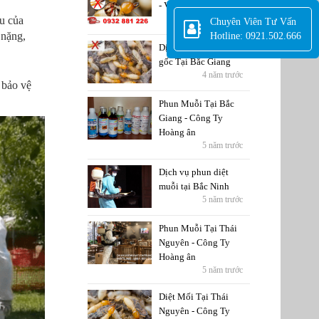
- Vĩnh Phúc
5 năm trước
ứu của
Chuyên Viên Tư Vấn
 nặng,
Hotline: 0921.502.666
Dịch Vụ Diệt Mối tận
gốc Tại Bắc Giang
4 năm trước
 bảo vệ
Phun Muỗi Tại Bắc
Giang - Công Ty
Hoàng ân
5 năm trước
Dịch vụ phun diệt
muỗi tại Bắc Ninh
5 năm trước
Phun Muỗi Tại Thái
Nguyên - Công Ty
Hoàng ân
5 năm trước
Diệt Mối Tại Thái
Nguyên - Công Ty