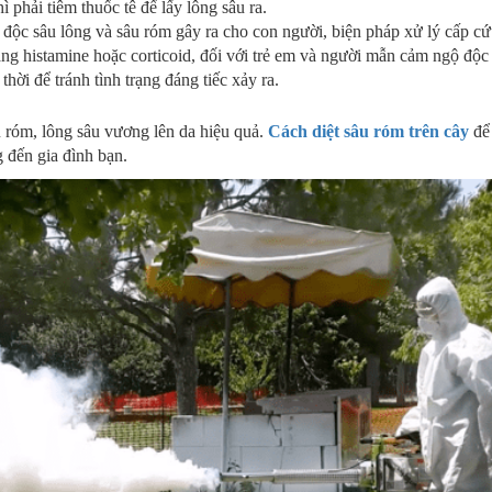
 phải tiêm thuốc tê để lấy lông sâu ra.
i độc sâu lông và sâu róm gây ra cho con người, biện pháp xử lý cấp c
ằng histamine hoặc corticoid, đối với trẻ em và người mẫn cảm ngộ độc
thời để tránh tình trạng đáng tiếc xảy ra.
 róm, lông sâu vương lên da hiệu quả.
Cách diệt sâu róm trên cây
để
 đến gia đình bạn.