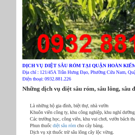
DỊCH VỤ DIỆT SÂU RÓM TẠI QUẬN HOÀN KIẾ
Địa chỉ : 121/45A Trần Hưng Đạo, Phường Cửa Nam, Qu
Điện thoại: 0932.881.226
Những dịch vụ diệt sâu róm, sâu lông, sâu
Là những hộ gia đình, biệt thự, nhà vườn
Khuôn viên công ty, khu công nghiệp, khu nghỉ dưỡng,
Các trường học, công viên, khu vui chơi, vườn bách 
Phun thuốc
diệt sâu róm
cho cây bàng.
Dịch vụ xịt thuốc trừ sâu lông cây lộc vừng.