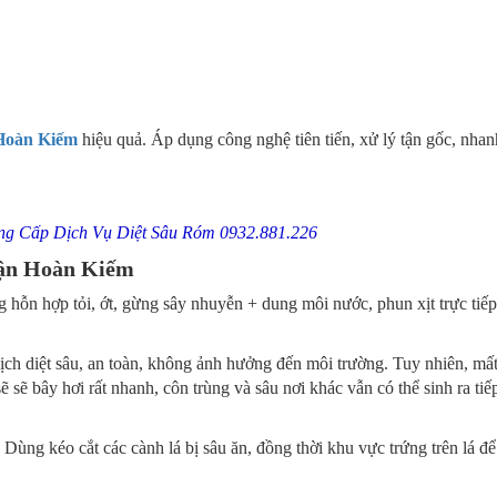
 Hoàn Kiếm
hiệu quả. Áp dụng công nghệ tiên tiến, xử lý tận gốc, nha
g Cấp Dịch Vụ Diệt Sâu Róm 0932.881.226
uận Hoàn Kiếm
ỗn hợp tỏi, ớt, gừng sây nhuyễn + dung môi nước, phun xịt trực tiếp
h diệt sâu, an toàn, không ảnh hưởng đến môi trường. Tuy nhiên, mất
 sẽ bây hơi rất nhanh, côn trùng và sâu nơi khác vẫn có thể sinh ra tiếp
Dùng kéo cắt các cành lá bị sâu ăn, đồng thời khu vực trứng trên lá để