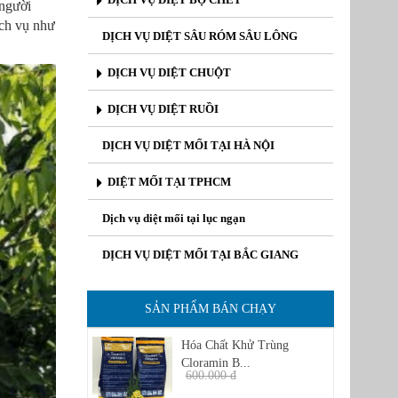
 người
ch vụ như
DỊCH VỤ DIỆT SÂU RÓM SÂU LÔNG
DỊCH VỤ DIỆT CHUỘT
DỊCH VỤ DIỆT RUỒI
DỊCH VỤ DIỆT MỐI TẠI HÀ NỘI
DIỆT MỐI TẠI TPHCM
Dịch vụ diệt mối tại lục ngạn
DỊCH VỤ DIỆT MỐI TẠI BẮC GIANG
SẢN PHẨM BÁN CHẠY
Hóa Chất Khử Trùng
Cloramin B...
600.000 đ
450.000 đ