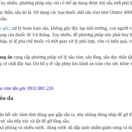
 Tuy nhiên, phương pháp này chỉ có thể áp dụng được khi sâu mới phá 
ục thân, sâu ăn lá. Sử dụng các loại thuốc diệt sâu róm như Ofatox 40
sâu.
ận gốc
, xử lý hoàn toàn sâu, không gây độc hại môi trường, con người v
 dụng của thuốc từ 3-6 tháng. Tuy nhiên, để phương pháp này phát huy 
áp, tỷ lệ pha chế thuốc và thời gian xử lý phù hợp, vừa có hiệu quả, 
àng ân
cung cấp phương pháp xử lý sâu róm, sâu lông, sâu đục thân tậ
có chất độc hại. Do bộ y tế cấp phép lưu hành an toàn cho sức khỏe 
âu róm tận gốc 0932.881.226
lên da
cần hết sức bình tĩnh dùng que gắp sâu ra, nhẹ nhàng dùng nhíp để gỡ l
c sâu tiếp xúc và lột để gỡ lông sâu.
xà phòng và nhiều nước, dùng nước đá đắp lạnh nhằm giảm sưng và đ