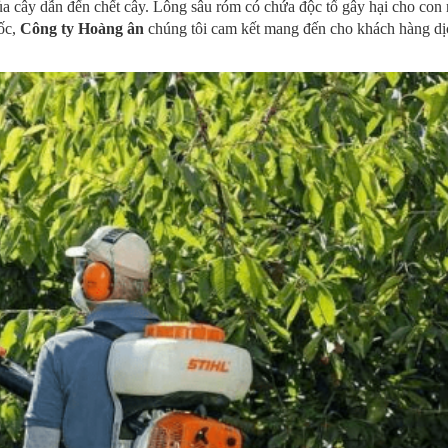
ủa cây dẫn đến chết cây. Lông sâu róm có chứa độc tố gây hại cho con
ốc,
Công ty Hoàng ân
chúng tôi cam kết mang đến cho khách hàng dị