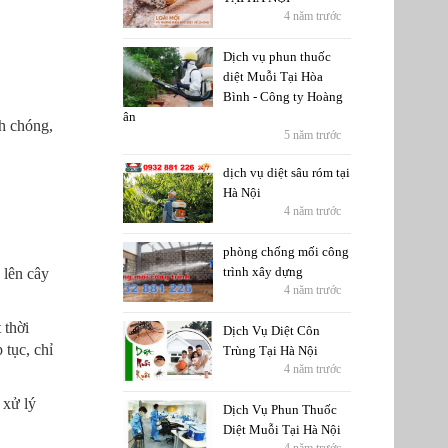
4 năm trước
Dịch vụ phun thuốc
diệt Muỗi Tại Hòa
Bình - Công ty Hoàng
ân
nh chóng,
5 năm trước
dịch vụ diệt sâu róm tại
Hà Nội
4 năm trước
phòng chống mối công
trình xây dựng
 lên cây
4 năm trước
 thời
Dịch Vụ Diệt Côn
 tục, chỉ
Trùng Tại Hà Nội
4 năm trước
 xử lý
Dịch Vụ Phun Thuốc
Diệt Muỗi Tại Hà Nội