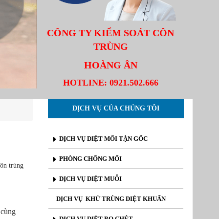
CÔNG TY KIỂM SOÁT CÔN
TRÙNG
HOÀNG ÂN
HOTLINE:
0921.502.666
DỊCH VỤ CỦA CHÚNG TÔI
DỊCH VỤ DIỆT MỐI TẬN GỐC
PHÒNG CHỐNG MỐI
ôn trùng
DỊCH VỤ DIỆT MUỖI
DỊCH VỤ KHỬ TRÙNG DIỆT KHUẨN
ô cùng
DỊCH VỤ DIỆT BỌ CHÉT