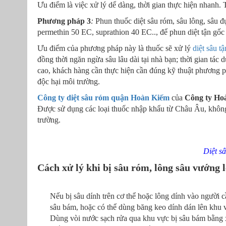
Ưu điểm là việc xử lý dể dàng, thời gian thực hiện nhanh.
Phương pháp 3
:
Phun thuốc diệt sâu róm, sâu lông, sâu đ
permethin 50 EC, suprathion 40 EC.., để phun diệt tận gốc 
Ưu điểm của phương pháp này là thuốc sẽ xử lý
diệt sâu t
đồng thời ngăn ngừa sâu lâu dài tại nhà bạn; thời gian tác
cao, khách hàng cần thực hiện cần đúng kỹ thuật phương ph
độc hại môi trường.
Công ty diệt sâu róm quận Hoàn Kiếm
của
Công ty Ho
Được sử dụng các loại thuốc nhập khẩu từ Châu Âu, không 
trường.
Diệt s
Cách xử lý khi bị sâu róm, lông sâu vướng 
Nếu bị sâu dính trên cơ thể hoặc lông dính vào người 
sâu bám, hoặc có thể dùng băng keo dính dán lên khu vự
Dùng vòi nước sạch rửa qua khu vực bị sâu bám bằng 