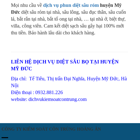
Mọi nhu cầu về
dịch vụ phun diệt sâu róm
huyện Mỹ
Đức
diệt sâu róm tại nhà, sâu lông, sâu đục thân, sâu cuốn
lá, bắt rắn tại nhà, bắt tổ ong tại nhà, … tại nhà ở, biệt thự,
villa, công viên. Cam kết diệt sạch sâu gây hại 100% mới
thu tiền. Bảo hành lâu dài cho khách hàng.
LIÊN HỆ DỊCH VỤ DIỆT SÂU BỌ TẠI HUYỆN
MỸ ĐỨC
Địa chỉ: Tế Tiêu, Thị trấn Đại Nghĩa, Huyện Mỹ Đức, Hà
Nội
Điện thoại : 0932.881.226
website: dichvukiemsoatcontrung.com
CÔNG TY KIỂM SOÁT CÔN TRÙNG HOÀNG ÂN