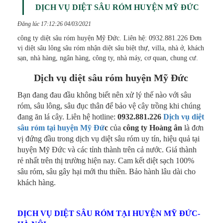
DỊCH VỤ DIỆT SÂU RÓM HUYỆN MỸ ĐỨC
Đăng lúc 17:12:26 04/03/2021
công ty diệt sâu róm huyện Mỹ Đức. Liên hệ: 0932.881.226 Đơn
vị diệt sâu lông sâu róm nhận diệt sâu biệt thự, villa, nhà ở, khách
sạn, nhà hàng, ngân hàng, công ty, nhà máy, cơ quan, chung cư.
Dịch vụ diệt sâu róm huyện Mỹ Đức
Bạn đang đau đầu không biết nên xử lý thế nào với sâu
róm, sâu lông, sâu đục thân để bảo vệ cây trồng khi chúng
đang ăn lá cây. Liên hệ hotline:
0932.881.226
Dịch vụ diệt
sâu róm tại huyện Mỹ Đứ
c
của
công ty Hoàng ân
là đơn
vị đứng đầu trong dịch vụ diệt sâu róm uy tín, hiệu quả tại
huyện Mỹ Đức và các tỉnh thành trên cả nước. Giá thành
rẻ nhất trên thị trường hiện nay. Cam kết diệt sạch 100%
sâu róm, sâu gây hại mới thu thiền. Bảo hành lâu dài cho
khách hàng.
DỊCH VỤ DIỆT SÂU RÓM TẠI HUYỆN MỸ ĐỨC-