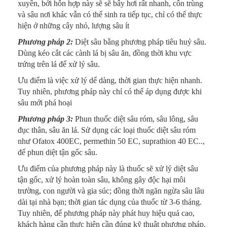
xuyên, bởi hỗn hợp này sẽ sẽ bây hơi rất nhanh, côn trùng
và sâu nơi khác vẫn có thể sinh ra tiếp tục, chỉ có thể thực
hiện ở những cây nhỏ, lượng sâu ít
Phương pháp 2:
Diệt sâu bằng phương pháp tiêu huỷ sâu.
Dùng kéo cắt các cành lá bị sâu ăn, đồng thời khu vực
trứng trên lá để xử lý sâu.
Ưu điểm là việc xử lý dể dàng, thời gian thực hiện nhanh.
Tuy nhiên, phương pháp này chỉ có thể áp dụng được khi
sâu mới phá hoại
Phương pháp 3:
Phun thuốc diệt sâu róm, sâu lông, sâu
đục thân, sâu ăn lá. Sử dụng các loại thuốc diệt sâu róm
như Ofatox 400EC, permethin 50 EC, suprathion 40 EC..,
để phun diệt tận gốc sâu.
Ưu điểm của phương pháp này là thuốc sẽ xử lý diệt sâu
tận gốc, xử lý hoàn toàn sâu, không gây độc hại môi
trường, con người và gia súc; đồng thời ngăn ngừa sâu lâu
dài tại nhà bạn; thời gian tác dụng của thuốc từ 3-6 tháng.
Tuy nhiên, để phương pháp này phát huy hiệu quả cao,
khách hàng cần thực hiện cần đúng kỹ thuật phương pháp,