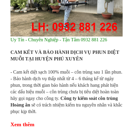
Uy Tín - Chuyên Nghiệp - Tận Tâm 0932 881 226
CAM KẾT VÀ BẢO HÀNH DỊCH VỤ PHUN DIỆT
MUỖI TẠI
HUYỆN PHÚ XUYÊN
- Cam kết diệt sạch 100% muỗi – côn trùng sau 1 lần phun.
- Bảo hành dịch vụ thấp nhất từ 4 – 6 tháng kể từ ngày
phun, trong thời gian bảo hành nếu khách hang phát hiện
các dấu hiệu muỗi – côn trùng chưa bị tiêu diệt hoàn toàn
hãy gọi ngay cho công ty.
Công ty kiểm soát côn trùng
Hoàng ân
sẽ
có trách nhiệm
kiểm tra nguyên nhân và khắc
phục kịp thời.
Xem thêm