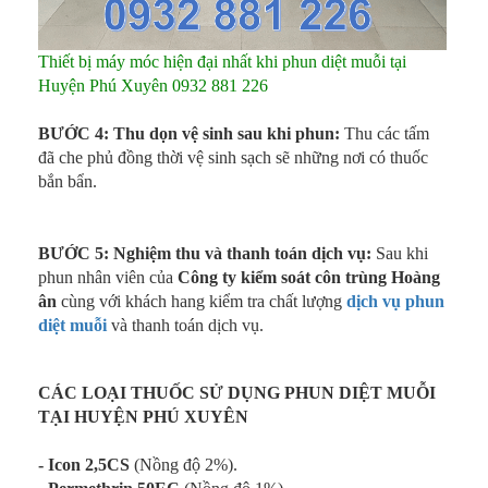
Thiết bị máy móc hiện đại nhất khi phun diệt muỗi tại
Huyện Phú Xuyên 0932 881 226
BƯỚC 4: Thu dọn vệ sinh sau khi phun:
Thu các tấm
đã che phủ đồng thời vệ sinh sạch sẽ những nơi có thuốc
bắn bẩn.
BƯỚC 5: Nghiệm thu và thanh toán dịch vụ:
Sau khi
phun nhân viên của
Công ty kiểm soát côn trùng Hoàng
ân
cùng với khách hang kiểm tra chất lượng
dịch vụ phun
diệt muỗi
và thanh toán dịch vụ.
CÁC LOẠI THUỐC SỬ DỤNG PHUN DIỆT MUỖI
TẠI HUYỆN PHÚ XUYÊN
- Icon 2,5CS
(Nồng độ 2%).