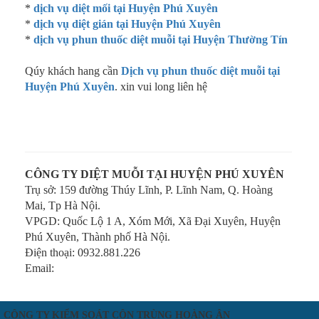
*
dịch vụ diệt mối tại Huyện Phú Xuyên
*
dịch vụ diệt gián tại Huyện Phú Xuyên
*
dịch vụ phun thuốc diệt muỗi tại Huyện Thường Tín
Qúy khách hang cần
Dịch vụ phun thuốc diệt muỗi tại
Huyện Phú Xuyên
. xin vui long liên hệ
CÔNG TY DIỆT MUỖI TẠI HUYỆN PHÚ XUYÊN
Trụ sở: 159 đường Thúy Lĩnh, P. Lĩnh Nam, Q. Hoàng
Mai, Tp Hà Nội.
VPGD: Quốc Lộ 1 A, Xóm Mới, Xã Đại Xuyên, Huyện
Phú Xuyên, Thành phố Hà Nội.
Điện thoại: 0932.881.226
Email:
CÔNG TY KIỂM SOÁT CÔN TRÙNG HOÀNG ÂN