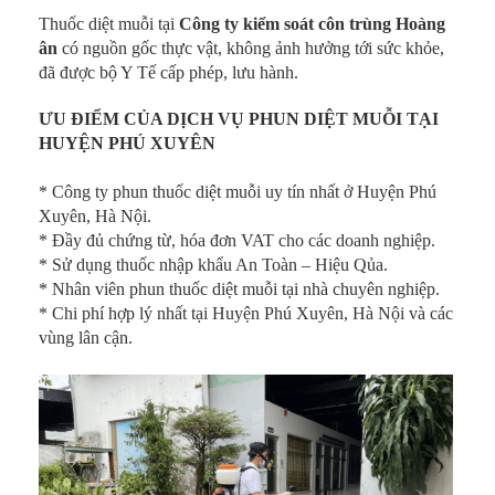
Thuốc diệt muỗi tại
Công ty kiểm soát côn trùng Hoàng
ân
có nguồn gốc thực vật, không ảnh hưởng tới sức khỏe,
đã được bộ Y Tế cấp phép, lưu hành.
ƯU ĐIỂM CỦA DỊCH VỤ PHUN DIỆT MUỖI TẠI
HUYỆN PHÚ XUYÊN
* Công ty phun thuốc diệt muỗi uy tín nhất ở Huyện Phú
Xuyên, Hà Nội.
* Đầy đủ chứng từ, hóa đơn VAT cho các doanh nghiệp.
* Sử dụng thuốc nhập khẩu An Toàn – Hiệu Qủa.
* Nhân viên phun thuốc diệt muỗi tại nhà chuyên nghiệp.
* Chi phí hợp lý nhất tại Huyện Phú Xuyên, Hà Nội và các
vùng lân cận.