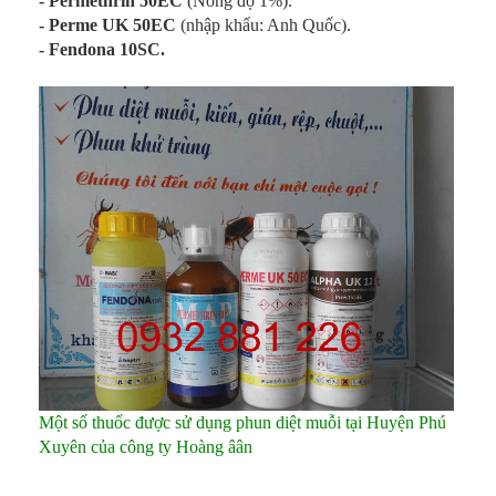
- Permethrin 50EC
(Nồng độ 1%).
- Perme UK 50EC
(nhập khẩu: Anh Quốc).
- Fendona 10SC.
Một số thuốc được sử dụng phun diệt muỗi tại Huyện Phú
Xuyên của công ty Hoàng âân