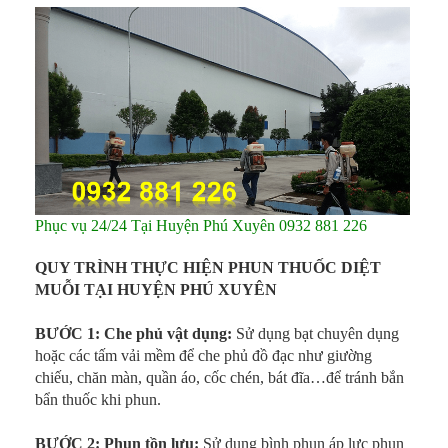
Phục vụ 24/24 Tại Huyện Phú Xuyên 0932 881 226
QUY TRÌNH THỰC HIỆN PHUN THUỐC DIỆT
MUỖI TẠI HUYỆN PHÚ XUYÊN
BƯỚC 1: Che phủ vật dụng:
Sử dụng bạt chuyên dụng
hoặc các tấm vải mềm để che phủ đồ đạc như giường
chiếu, chăn màn, quần áo, cốc chén, bát đĩa…để tránh bắn
bẩn thuốc khi phun.
BƯỚC 2: Phun tồn lưu:
Sử dụng bình phun áp lực phun