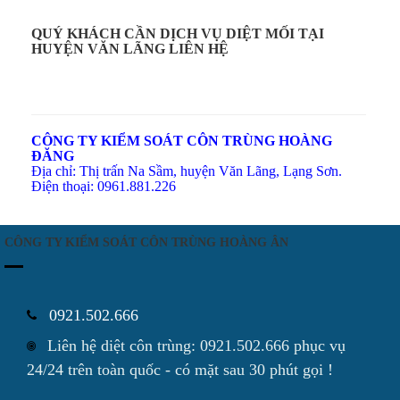
QUÝ KHÁCH CẦN DỊCH VỤ DIỆT MỐI TẠI
HUYỆN VĂN LÃNG LIÊN HỆ
CÔNG TY KIỂM SOÁT CÔN TRÙNG HOÀNG
ĐĂNG
Địa chỉ: Thị trấn Na Sầm, huyện Văn Lãng, Lạng Sơn.
Điện thoại: 0961.881.226
CÔNG TY KIỂM SOÁT CÔN TRÙNG HOÀNG ÂN
0921.502.666
Liên hệ diệt côn trùng: 0921.502.666 phục vụ
24/24 trên toàn quốc - có mặt sau 30 phút gọi !