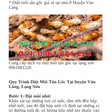
* Diệt mối tận gốc giá rẻ tại nhà ở Huyện Văn
Lãng
Cung cấp dịch vụ diệt mối tận gốc tại lạng sơn
0961881226
Quy Trình Diệt Mối Tân Gốc Tại
huyện Văn
Lãng​,
Lạng Sơn
Bước 1: Đặt mồi nhử:
Khảo sát tại những nơi có mối, tẩm ướt đều hộp
nhử mối, sau đó đặt hộp mối cố định tại những vị
trí đường mối đi, số lượng hộp nhử tùy thuộc vào