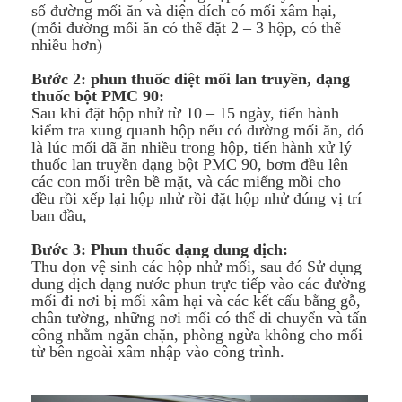
số đường mối ăn và diện dích có mối xâm hại,
(mỗi đường mối ăn có thể đặt 2 – 3 hộp, có thể
nhiều hơn)
Bước 2: phun thuốc diệt mối lan truyền, dạng
thuốc bột PMC 90:
Sau khi đặt hộp nhử từ 10 – 15 ngày, tiến hành
kiểm tra xung quanh hộp nếu có đường mối ăn, đó
là lúc mối đã ăn nhiều trong hộp, tiến hành xử lý
thuốc lan truyền dạng bột PMC 90, bơm đều lên
các con mối trên bề mặt, và các miếng mồi cho
đều rồi xếp lại hộp nhử rồi đặt hộp nhử đúng vị trí
ban đầu,
Bước 3: Phun thuốc dạng dung dịch:
Thu dọn vệ sinh các hộp nhử mối, sau đó Sử dụng
dung dịch dạng nước phun trực tiếp vào các đường
mối đi nơi bị mối xâm hại và các kết cấu bằng gỗ,
chân tường, những nơi mối có thể di chuyển và tấn
công nhằm ngăn chặn, phòng ngừa không cho mối
từ bên ngoài xâm nhập vào công trình.