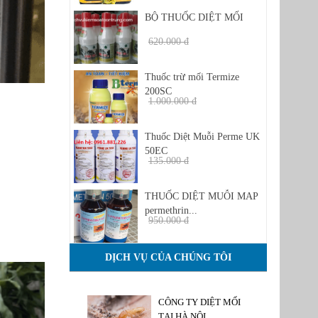
BỘ THUỐC DIỆT MỐI
620.000 đ
480.000 đ
Thuốc trừ mối Termize
200SC
1.000.000 đ
950 đ
Thuốc Diệt Muỗi Perme UK
50EC
135.000 đ
1.350.000 đ
THUỐC DIỆT MUỖI MAP
permethrin...
950.000 đ
850.000 đ
DỊCH VỤ CỦA CHÚNG TÔI
CÔNG TY DIỆT MỐI
TẠI HÀ NỘI