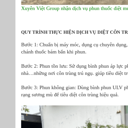
Xuyên Việt Group nhận dịch vụ phun thuốc diệt m
QUY TRÌNH THỰC HIỆN DỊCH VỤ DIỆT CÔN T
Bước 1: Chuẩn bị máy móc, dụng cụ chuyên dụng, ti
chánh thuốc bám bẩn khi phun.
Bước 2: Phun tồn lưu: Sử dụng bình phun áp lực ph
nhà…những nơi côn trùng trú ngụ. giúp tiêu diệt trự
Bước 3: Phun không gian: Dùng bình phun ULV phu
rạng sương mù để tiêu diệt côn trùng hiệu quả.