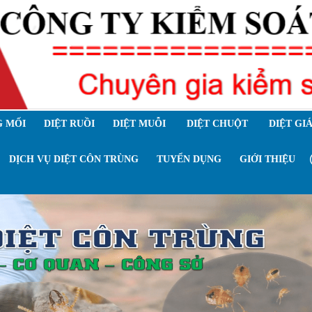
 MỐI
DIỆT RUỒI
DIỆT MUỖI
DIỆT CHUỘT
DIỆT GI
DỊCH VỤ DIỆT CÔN TRÙNG
TUYỂN DỤNG
GIỚI THIỆU