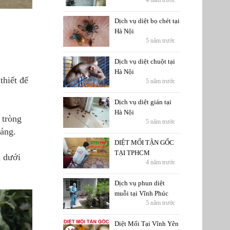
4 năm trước
Dịch vụ diệt bọ chét tại
Hà Nội
5 năm trước
Dịch vụ diệt chuột tại
Hà Nội
thiết để
5 năm trước
Dịch vụ diệt gián tại
Hà Nội
 tròng
5 năm trước
háng.
DIỆT MỐI TẬN GỐC
TẠI TPHCM
n dưới
4 năm trước
Dịch vụ phun diệt
muỗi tại Vĩnh Phúc
5 năm trước
Diệt Mối Tại Vĩnh Yên