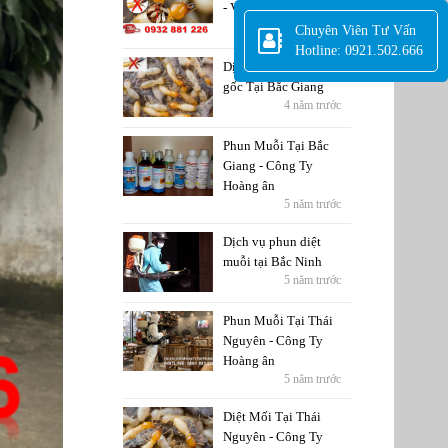
- Vĩnh Phúc
5 năm trước
Chuyên Viên Tư Vấn
Hotline: 0921.502.666
Dịch Vụ Diệt Mối tận
gốc Tại Bắc Giang
4 năm trước
Phun Muỗi Tại Bắc
Giang - Công Ty
Hoàng ân
5 năm trước
Dịch vụ phun diệt
muỗi tại Bắc Ninh
5 năm trước
Phun Muỗi Tại Thái
Nguyên - Công Ty
Hoàng ân
5 năm trước
Diệt Mối Tại Thái
Nguyên - Công Ty