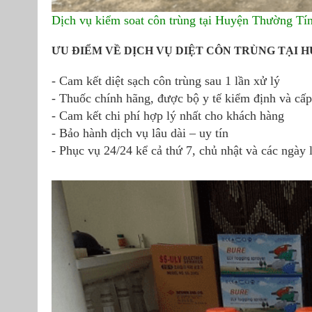
Dịch vụ kiểm soat côn trùng tại Huyện Thường Tí
ƯU ĐIỂM VỀ DỊCH VỤ DIỆT CÔN TRÙNG TẠI 
- Cam kết diệt sạch côn trùng sau 1 lần xử lý
- Thuốc chính hãng, được bộ y tế kiểm định và cấ
- Cam kết chi phí hợp lý nhất cho khách hàng
- Bảo hành dịch vụ lâu dài – uy tín
- Phục vụ 24/24 kể cả thứ 7, chủ nhật và các ngày l