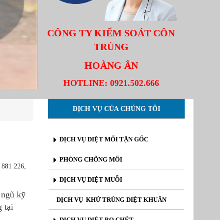
CÔNG TY KIỂM SOÁT CÔN
TRÙNG
HOÀNG ÂN
HOTLINE:
0921.502.666
DỊCH VỤ CỦA CHÚNG TÔI
DỊCH VỤ DIỆT MỐI TẬN GỐC
PHÒNG CHỐNG MỐI
 881 226,
DỊCH VỤ DIỆT MUỖI
i ngũ kỹ
DỊCH VỤ KHỬ TRÙNG DIỆT KHUẨN
 tại
DỊCH VỤ DIỆT BỌ CHÉT