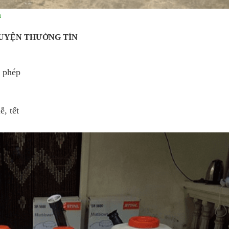
n
HUYỆN THƯỜNG TÍN
p phép
ễ, tết