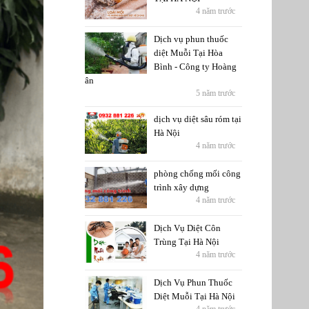
4 năm trước
Dịch vụ phun thuốc
diệt Muỗi Tại Hòa
Bình - Công ty Hoàng
ân
5 năm trước
dịch vụ diệt sâu róm tại
Hà Nội
4 năm trước
phòng chống mối công
trình xây dựng
4 năm trước
Dịch Vụ Diệt Côn
Trùng Tại Hà Nội
4 năm trước
Dịch Vụ Phun Thuốc
Diệt Muỗi Tại Hà Nội