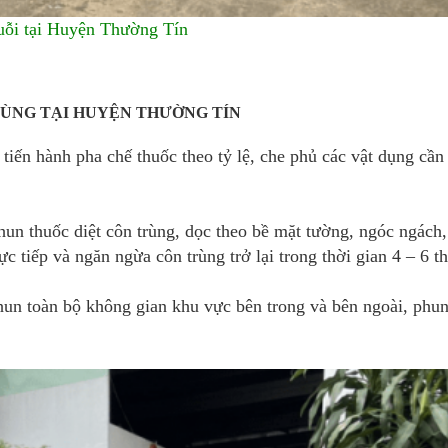
uỗi tại Huyện Thường Tín
RÙNG TẠI HUYỆN THƯỜNG TÍN
ến hành pha chế thuốc theo tỷ lệ, che phủ các vật dụng cần 
un thuốc diệt côn trùng, dọc theo bề mặt tường, ngóc ngách,
c tiếp và ngăn ngừa côn trùng trở lại trong thời gian 4 – 6 t
n toàn bộ không gian khu vực bên trong và bên ngoài, phu