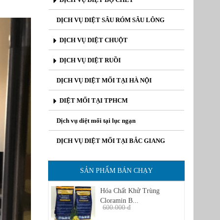
DỊCH VỤ DIỆT SÂU RÓM SÂU LÔNG
DỊCH VỤ DIỆT CHUỘT
DỊCH VỤ DIỆT RUỒI
DỊCH VỤ DIỆT MỐI TẠI HÀ NỘI
DIỆT MỐI TẠI TPHCM
Dịch vụ diệt mối tại lục ngạn
DỊCH VỤ DIỆT MỐI TẠI BẮC GIANG
SẢN PHẨM BÁN CHẠY
Hóa Chất Khử Trùng
Cloramin B...
600.000 đ
450.000 đ