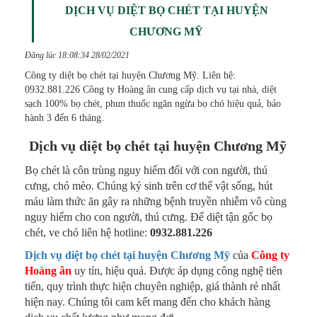
DỊCH VỤ DIỆT BỌ CHÉT TẠI HUYỆN
CHƯƠNG MỸ
Đăng lúc 18:08:34 28/02/2021
Công ty diệt bọ chét tại huyện Chương Mỹ. Liên hệ:
0932.881.226 Công ty Hoàng ân cung cấp dịch vụ tại nhà, diệt
sạch 100% bọ chét, phun thuốc ngăn ngừa bọ chó hiệu quả, bảo
hành 3 đến 6 tháng.
Dịch vụ diệt bọ chét tại huyện Chương Mỹ
Bọ chét là côn trùng nguy hiểm đối với con người, thú
cưng, chó mèo. Chúng ký sinh trên cơ thể vật sống, hút
máu làm thức ăn gây ra những bệnh truyền nhiễm vô cùng
nguy hiểm cho con người, thú cưng. Để diệt tận gốc bọ
chét, ve chó liên hệ hotline:
0932.881.226
Dịch vụ diệt bọ chét tại huyện Chương Mỹ
của
Công ty
Hoàng ân
uy tín, hiệu quả. Được áp dụng công nghệ tiên
tiến, quy trình thực hiện chuyên nghiệp, giá thành rẻ nhất
hiện nay. Chúng tôi cam kết mang đến cho khách hàng