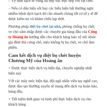
– Vệ sinh sạch sẽ vùng da tiếp xúc trực tiếp với vật chết.
– Nếu có dấu hiệu sốt hay các biểu hiện bất thường nghi
nhiễm bệnh dịch hạch thì cần nhanh chóng tới cơ sở y tế để
được kiểm tra và khám chữa kịp thời.
Phương pháp
diệt bọ chét tại nhà
,
phòng chống bọ chét,
ve chó xâm nhập được các chuyên gia hàng đầu của
Công
ty Hoàng ân
hướng dẫn cho khách hàng bảo vệ sức khỏe
gia đình thú cưng chó, mèo không bị bọ chét, ve chó làm
phiền.
Cam kết dịch vụ diệt bọ chét huyện
Chương Mỹ của Hoàng ân
+ Được thực hiện dịch vụ hiện đại, chuyên nghiệp nhất
hiện nay
Với các máy móc hiện đại, đội ngũ nhân viên tay nghề cao,
được đào tạo thường xuyên sẽ mang đến dịch vụ hoàn hảo,
hàng đầu.
+ Tiết kiệm thời gian và kinh phí thực hiện dịch vụ cho
khách hàng