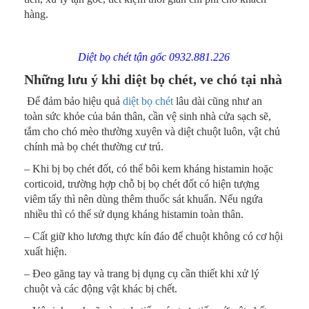
hàng.
Diệt bọ chét tận gốc 0932.881.226
Những lưu ý khi diệt bọ chét, ve chó tại nhà
Để đảm bảo hiệu quả
diệt bọ chét
lâu dài cũng như an
toàn sức khỏe của bản thân, cần vệ sinh nhà cửa sạch sẽ,
tắm cho chó mèo thường xuyên và diệt chuột luôn, vật chủ
chính mà bọ chét thường cư trú.
– Khi bị bọ chét đốt, có thể bôi kem kháng histamin hoặc
corticoid, trường hợp chỗ bị bọ chét đốt có hiện tượng
viêm tấy thì nên dùng thêm thuốc sát khuẩn. Nếu ngứa
nhiều thì có thể sử dụng kháng histamin toàn thân.
– Cất giữ kho lương thực kín đáo để chuột không có cơ hội
xuất hiện.
– Đeo găng tay và trang bị dụng cụ cần thiết khi xử lý
chuột và các động vật khác bị chết.