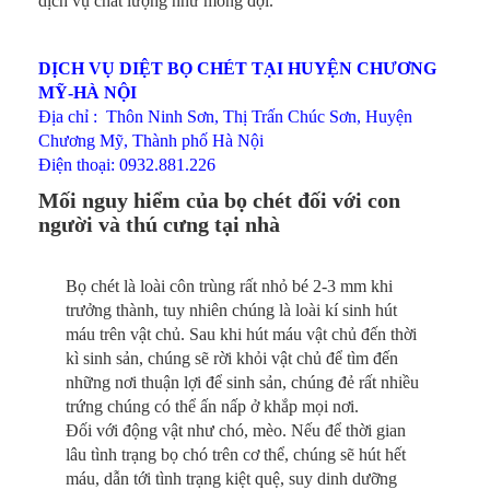
dịch vụ chất lượng như mong đợi.
DỊCH VỤ DIỆT BỌ CHÉT TẠI HUYỆN CHƯƠNG
MỸ-HÀ NỘI
Địa chỉ : Thôn Ninh Sơn, Thị Trấn Chúc Sơn, Huyện
Chương Mỹ, Thành phố Hà Nội
Điện thoại: 0932.881.226
Mối nguy hiểm của bọ chét đối với con
người và thú cưng tại nhà
Bọ chét là loài côn trùng rất nhỏ bé 2-3 mm khi
trưởng thành, tuy nhiên chúng là loài kí sinh hút
máu trên vật chủ. Sau khi hút máu vật chủ đến thời
kì sinh sản, chúng sẽ rời khỏi vật chủ để tìm đến
những nơi thuận lợi để sinh sản, chúng đẻ rất nhiều
trứng chúng có thể ấn nấp ở khắp mọi nơi.
Đối với động vật như chó, mèo. Nếu để thời gian
lâu tình trạng bọ chó trên cơ thể, chúng sẽ hút hết
máu, dẫn tới tình trạng kiệt quệ, suy dinh dưỡng