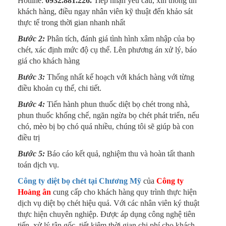
Hotline:
0932.881.226
.
Tiếp nhận yêu cầu, xin thông tin
khách hàng, điều ngay nhân viên kỹ thuật đến khảo sát
thực tế trong thời gian nhanh nhất
Bước 2:
Phân tích, đánh giá tình hình xâm nhập của bọ
chét, xác định mức độ cụ thể. Lên phương án xử lý, báo
giá cho khách hàng
Bước 3:
Thống nhất kế hoạch với khách hàng với từng
điều khoản cụ thể, chi tiết.
Bước 4:
Tiến hành phun thuốc diệt bọ chét trong nhà,
phun thuốc khống chế, ngăn ngừa bọ chét phát triển, nếu
chó, mèo bị bọ chó quá nhiều, chúng tôi sẽ giúp bà con
điều trị
Bước 5:
Báo cáo kết quả, nghiệm thu và hoàn tất thanh
toán dịch vụ.
Công ty diệt bọ chét tại Chương Mỹ
của
Công ty
Hoàng ân
cung cấp cho khách hàng quy trình thực hiện
dịch vụ diệt bọ chét hiệu quả. Với các nhân viên ký thuật
thực hiện chuyên nghiệp. Được áp dụng công nghệ tiên
tiến, xử lý tận gốc, tiết kiệm thời gian chi phí cho khách