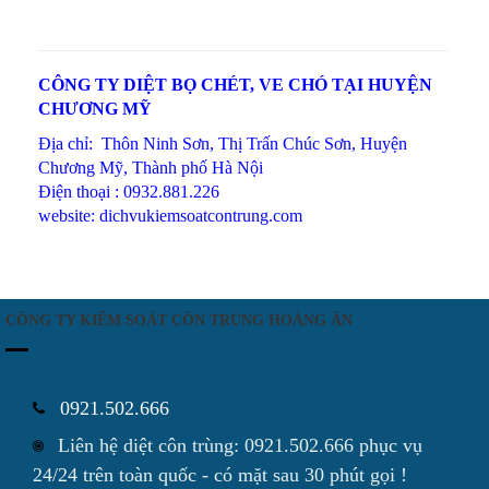
CÔNG TY DIỆT BỌ CHÉT, VE CHÓ TẠI HUYỆN
CHƯƠNG MỸ
Địa chỉ: Thôn Ninh Sơn, Thị Trấn Chúc Sơn, Huyện
Chương Mỹ, Thành phố Hà Nội
Điện thoại : 0932.881.226
website: dichvukiemsoatcontrung.com
CÔNG TY KIỂM SOÁT CÔN TRÙNG HOÀNG ÂN
0921.502.666
Liên hệ diệt côn trùng: 0921.502.666 phục vụ
24/24 trên toàn quốc - có mặt sau 30 phút gọi !