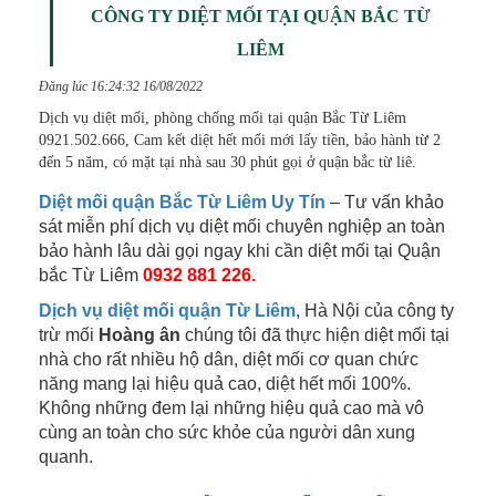
CÔNG TY DIỆT MỐI TẠI QUẬN BẮC TỪ
LIÊM
Đăng lúc 16:24:32 16/08/2022
Dịch vụ diệt mối, phòng chống mối tại quận Bắc Từ Liêm
0921.502.666, Cam kết diệt hết mối mới lấy tiền, bảo hành từ 2
đến 5 năm, có mặt tại nhà sau 30 phút gọi ở quận bắc từ liê.
Diệt mối quận Bắc Từ Liêm Uy Tín
– Tư vấn khảo
sát miễn phí dịch vụ diệt mối chuyên nghiệp an toàn
bảo hành lâu dài gọi ngay khi cần diệt mối tại Quận
bắc Từ Liêm
0932 881 226.
Dịch vụ diệt mối quận Từ Liêm
, Hà Nội của công ty
trừ mối
Hoàng ân
chúng tôi đã thực hiện diệt mối tại
nhà cho rất nhiều hộ dân, diệt mối cơ quan chức
năng mang lại hiệu quả cao, diệt hết mối 100%.
Không những đem lại những hiệu quả cao mà vô
cùng an toàn cho sức khỏe của người dân xung
quanh.