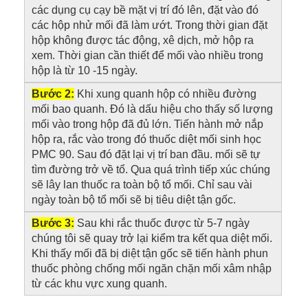
các dụng cụ cạy bề mặt vị trí đó lên, đặt vào đó
các hộp nhử mối đã làm ướt. Trong thời gian đặt
hộp không được tác động, xê dịch, mở hộp ra
xem. Thời gian cần thiết để mối vào nhiều trong
hộp là từ 10 -15 ngày.
Bước 2:
Khi xung quanh hộp có nhiều đường
mối bao quanh. Đó là dấu hiệu cho thấy số lượng
mối vào trong hộp đã đủ lớn. Tiến hành mở nắp
hộp ra, rắc vào trong đó thuốc diệt mối sinh học
PMC 90. Sau đó đặt lại vị trí ban đầu. mối sẽ tự
tìm đường trở về tổ. Qua quá trình tiếp xúc chúng
sẽ lây lan thuốc ra toàn bộ tổ mối. Chỉ sau vài
ngày toàn bộ tổ mối sẽ bị tiêu diệt tận gốc.
Bước 3:
Sau khi rắc thuốc được từ 5-7 ngày
chúng tôi sẽ quay trở lại kiểm tra kết qua diệt mối.
Khi thấy mối đã bị diệt tận gốc sẽ tiến hành phun
thuốc phòng chống mối ngăn chặn mối xâm nhập
từ các khu vực xung quanh.