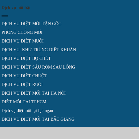
Dịch vụ nổi bật
DỊCH VỤ DIỆT MỐI TẬN GỐC
PHÒNG CHỐNG MỐI
DỊCH VỤ DIỆT MUỖI
DỊCH VỤ KHỬ TRÙNG DIỆT KHUẨN
DỊCH VỤ DIỆT BỌ CHÉT
DỊCH VỤ DIỆT SÂU RÓM SÂU LÔNG
DỊCH VỤ DIỆT CHUỘT
DỊCH VỤ DIỆT RUỒI
DỊCH VỤ DIỆT MỐI TẠI HÀ NỘI
DIỆT MỐI TẠI TPHCM
Dịch vụ diệt mối tại lục ngạn
DỊCH VỤ DIỆT MỐI TẠI BẮC GIANG