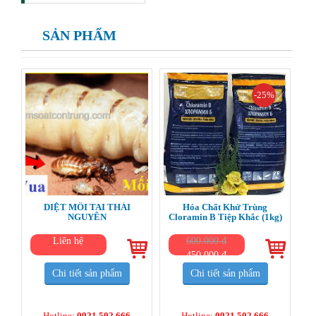
SẢN PHẨM
-25%
DIỆT MỐI TAI THÁI
Hóa Chất Khử Trùng
NGUYÊN
Cloramin B Tiệp Khắc (1kg)
Liên hệ
600.000 đ
450.000 đ
Chi tiết sản phẩm
Chi tiết sản phẩm
Hotline:
0921.502.666
Hotline:
0921.502.666