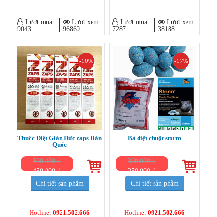
Lượt mua:
Lượt xem:
Lượt mua:
Lượt xem:
9043
96860
7287
38188
-10%
-17%
Thuốc Diệt Gián Đức zaps Hàn
Bả diệt chuột storm
Quốc
500.000 đ
300.000 đ
450.000 đ
250.000 đ
Chi tiết sản phẩm
Chi tiết sản phẩm
Hotline:
0921.502.666
Hotline:
0921.502.666