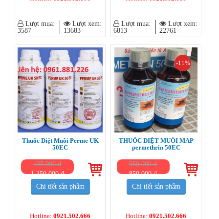
Lượt mua:
Lượt xem:
Lượt mua:
Lượt xem:
3587
13683
6813
22761
-11%
Thuốc Diệt Muỗi Perme UK
THUỐC DIỆT MUỖI MAP
50EC
permethrin 50EC
135.000 đ
950.000 đ
1.350.000 đ
850.000 đ
Chi tiết sản phẩm
Chi tiết sản phẩm
Hotline:
0921.502.666
Hotline:
0921.502.666