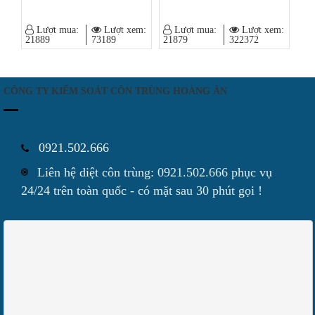
Lượt mua:
Lượt xem:
Lượt mua:
Lượt xem:
21889
73189
21879
322372
CÔNG TY KIỂM SOÁT CÔN TRÙNG HOÀNG ÂN
0921.502.666
Liên hệ diệt côn trùng: 0921.502.666 phục vụ
24/24 trên toàn quốc - có mặt sau 30 phút gọi !