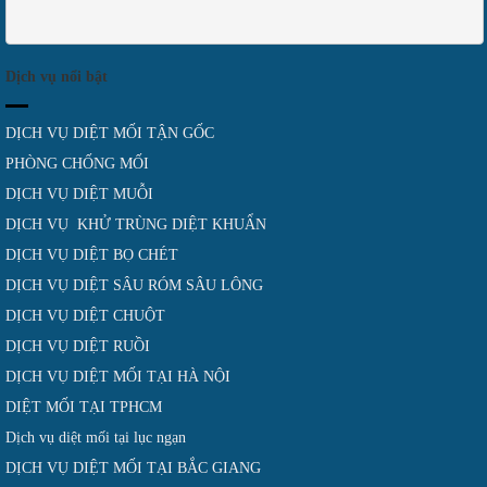
Dịch vụ nổi bật
DỊCH VỤ DIỆT MỐI TẬN GỐC
PHÒNG CHỐNG MỐI
DỊCH VỤ DIỆT MUỖI
DỊCH VỤ KHỬ TRÙNG DIỆT KHUẨN
DỊCH VỤ DIỆT BỌ CHÉT
DỊCH VỤ DIỆT SÂU RÓM SÂU LÔNG
DỊCH VỤ DIỆT CHUỘT
DỊCH VỤ DIỆT RUỒI
DỊCH VỤ DIỆT MỐI TẠI HÀ NỘI
DIỆT MỐI TẠI TPHCM
Dịch vụ diệt mối tại lục ngạn
DỊCH VỤ DIỆT MỐI TẠI BẮC GIANG