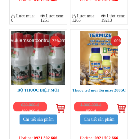
Lượt mua:
Lượt xem:
Lượt mua:
Lượt xem:
0
1251
1265
19213
-23%
-100%
BỘ THUỐC DIỆT MỐI
Thuốc trừ mối Termize 200SC
620.000 đ
1.000.000 đ
480.000 đ
950 đ
Chi tiết sản phẩm
Chi tiết sản phẩm
Hotline:
0921.502.666
Hotline:
0921.502.666