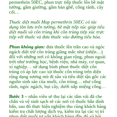
permethrin 50EC, phun trực tiếp thuốc lên bề mặt
tường, gầm giường, gầm bàn ghế, cống rãnh, cây
cối…
Thuốc diệt muỗi Map permethrin 50EC có tác
dụng tồn lưu trên tường, bề mặt tiếp xúc giúp tiêu
diệt muỗi và côn trùng khi côn trùng tiếp xúc trực
tiếp với thuốc và đưa thuốc vào đường tiêu hóa.
Phun không gian:
đưa thuốc lên trần cao và ngóc
ngách diệt trừ côn trùng giăng mắc như (nhện…)
đối với những nơi có không gian rộng, phun ngoài
trời như trường học, bệnh viện, nhà máy, cơ quan,
xí nghiệp… sử dụng bình phun thuốc diệt côn
trùng có áp lực cao xịt thuốc côn trùng trên diện
rộng dạng sương mù đi sâu và tiêu diệt tận gốc các
nguồn sinh sản của muỗi, côn trùng… như cống
rãnh, ngóc ngách, bụi cây, dưới nắp miệng cống…
Bước 3 –
nhân viên sẽ thu lại các tấm vải đã che
chắn và vệ sinh sạch sẽ các nơi có thuốc bắn dính
bẩn, sau đó thực hiện nghiệm thu cùng khách hàng
kiểm tra chất lượng dịch vụ, kiểm tra lại các vị trí
phun diệt muỗi tư vấn khách hàng đầy đủ và hỏi