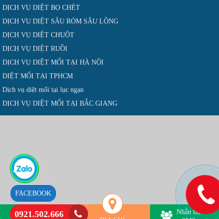
DỊCH VỤ DIỆT BỌ CHÉT
DỊCH VỤ DIỆT SÂU RÓM SÂU LÔNG
DỊCH VỤ DIỆT CHUỘT
DỊCH VỤ DIỆT RUỒI
DỊCH VỤ DIỆT MỐI TẠI HÀ NỘI
DIỆT MỐI TẠI TPHCM
Dịch vụ diệt mối tại lục ngạn
DỊCH VỤ DIỆT MỐI TẠI BẮC GIANG
FACEBOOK
Nhắn tin
0921.502.666
Hotline