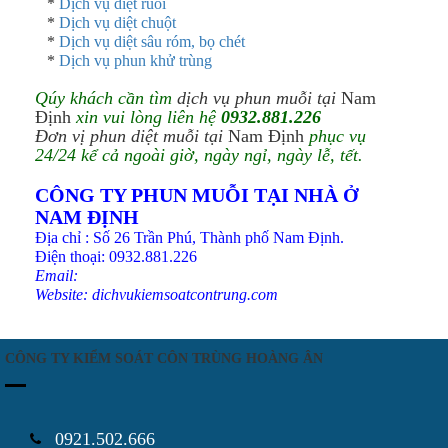
*
Dịch vụ diệt ruồi
*
Dịch vụ diệt chuột
*
Dịch vụ diệt sâu róm, bọ chét
*
Dịch vụ phun khử trùng
Qúy khách cần tìm
dịch vụ phun muỗi tại
Nam
Định
xin vui lòng liên hệ
0932.881.226
Đơn vị phun diệt muỗi tại
Nam Định
phục vụ
24/24 kể cả ngoài giờ, ngày ngỉ, ngày lễ, tết.
CÔNG TY PHUN MUỖI TẠI NHÀ Ở
NAM ĐỊNH
Địa chỉ : Số 26 Trần Phú, Thành phố Nam Định.
Điện thoại: 0932.881.226
Email:
Website:
dichvukiemsoatcontrung.com
CÔNG TY KIỂM SOÁT CÔN TRÙNG HOÀNG ÂN
0921.502.666