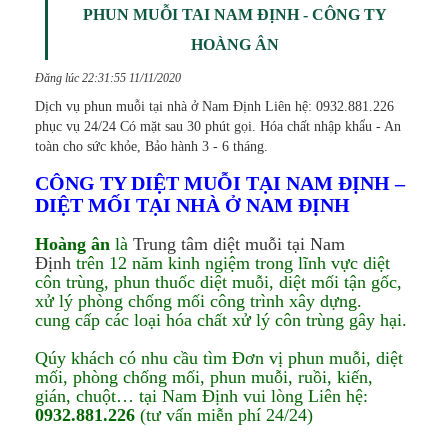
PHUN MUỖI TAI NAM ĐỊNH - CÔNG TY
HOÀNG ÂN
Đăng lúc 22:31:55 11/11/2020
Dịch vụ phun muỗi tại nhà ở Nam Định Liên hệ: 0932.881.226
phục vụ 24/24 Có mặt sau 30 phút gọi. Hóa chất nhập khẩu - An
toàn cho sức khỏe, Bảo hành 3 - 6 tháng.
CÔNG TY DIỆT MUỖI TẠI NAM ĐỊNH –
DIỆT MỐI TẠI NHÀ Ở NAM ĐỊNH
Hoàng ân
là
Trung tâm diệt muỗi tại Nam
Định
trên 12 năm kinh ngiệm trong lĩnh vực diệt
côn trùng, phun thuốc diệt muỗi, diệt mối tận gốc,
xử lý phòng chống mối công trình xây dựng.
cung cấp các loại hóa chất xử lý côn trùng gây hại.
Qúy khách có nhu cầu tìm Đơn vị phun muỗi, diệt
mối, phòng chống mối, phun muỗi, ruồi, kiến,
gián, chuột… tại Nam Định vui lòng Liên hệ:
0932.881.226
(tư vấn miễn phí 24/24)