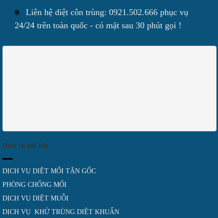
Liên hệ diệt côn trùng: 0921.502.666 phục vụ
24/24 trên toàn quốc - có mặt sau 30 phút gọi !
Dịch vụ nổi bật
DỊCH VỤ DIỆT MỐI TẬN GỐC
PHÒNG CHỐNG MỐI
DỊCH VỤ DIỆT MUỖI
DỊCH VỤ KHỬ TRÙNG DIỆT KHUẨN