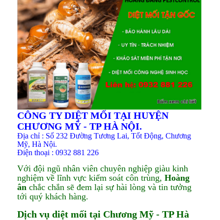
CÔNG TY DIỆT MỐI TẠI HUYỆN
CHƯƠNG MỸ - TP HÀ NỘI.
Địa chỉ : Số 232 Đường Tương Lai, Tốt Động, Chương
Mỹ, Hà Nội.
Điện thoại : 0932 881 226
Với đội ngũ nhân viên chuyên nghiệp giàu kinh
nghiệm về lĩnh vực kiểm soát côn trùng,
Hoàng
ân
chắc chắn sẽ đem lại sự hài lòng và tin tưởng
tới quý khách hàng.
D
ịch vụ diệt mối tại Chương Mỹ - TP Hà