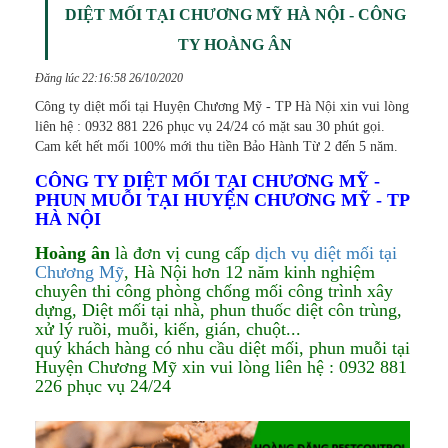
DIỆT MỐI TẠI CHƯƠNG MỸ HÀ NỘI - CÔNG
TY HOÀNG ÂN
Đăng lúc 22:16:58 26/10/2020
Công ty diệt mối tại Huyện Chương Mỹ - TP Hà Nội xin vui lòng
liên hệ : 0932 881 226 phục vụ 24/24 có mặt sau 30 phút gọi.
Cam kết hết mối 100% mới thu tiền Bảo Hành Từ 2 đến 5 năm.
CÔNG TY DIỆT MỐI TẠI CHƯƠNG MỸ -
PHUN MUỖI TẠI HUYỆN CHƯƠNG MỸ - TP
HÀ NỘI
Hoàng ân
là đơn vị cung cấp
dịch vụ diệt mối tại
Chương Mỹ
, Hà Nội hơn 12 năm kinh nghiệm
chuyên thi công
phòng chống mối
công trình xây
dựng, Diệt mối tại nhà, phun thuốc diệt côn trùng,
xử lý ruồi, muỗi, kiến, gián, chuột...
quý khách hàng có nhu cầu diệt mối, phun muỗi tại
Huyện Chương Mỹ xin vui lòng liên hệ : 0932 881
226 phục vụ 24/24