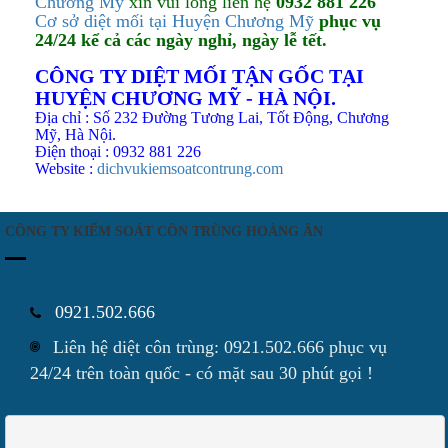
Chương Mỹ
xin vui lòng liên hệ
0932 881 226
Cơ sở diệt mối tại Huyện Chương Mỹ
phục vụ
24/24 kể cả các ngày nghỉ, ngày lễ tết.
CÔNG TY DIỆT MỐI TẬN GỐC TẠI
HUYỆN CHƯƠNG MỸ - HÀ NỘI.
Địa chỉ : Số 232 Đường Tương Lai, Tốt Động, Chương
Mỹ, Hà Nội.
Điện thoại : 0932 881 226
Website :
dichvukiemsoatcontrung.com
CÔNG TY KIỂM SOÁT CÔN TRÙNG HOÀNG ÂN
0921.502.666
Liên hệ diệt côn trùng: 0921.502.666 phục vụ
24/24 trên toàn quốc - có mặt sau 30 phút gọi !