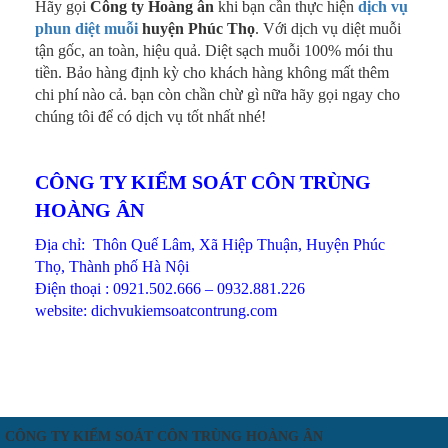
Hãy gọi
Công ty Hoàng ân
khi bạn cần thực hiện
dịch vụ
phun diệt muỗi
huyện Phúc Thọ
. Với dịch vụ diệt muỗi
tận gốc, an toàn, hiệu quả. Diệt sạch muỗi 100% mói thu
tiền. Bảo hàng định kỳ cho khách hàng không mất thêm
chi phí nào cả. bạn còn chần chừ gì nữa hãy gọi ngay cho
chúng tôi để có dịch vụ tốt nhất nhé!
CÔNG TY KIỂM SOÁT CÔN TRÙNG
HOÀNG ÂN
Địa chỉ: Thôn Quế Lâm, Xã Hiệp Thuận, Huyện Phúc
Thọ, Thành phố Hà Nội
Điện thoại : 0921.502.666 – 0932.881.226
website: dichvukiemsoatcontrung.com
CÔNG TY KIỂM SOÁT CÔN TRÙNG HOÀNG ÂN