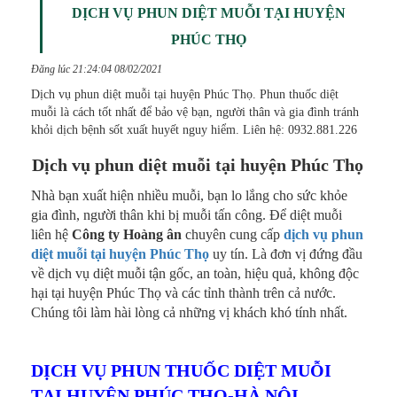
DỊCH VỤ PHUN DIỆT MUỖI TẠI HUYỆN
PHÚC THỌ
Đăng lúc 21:24:04 08/02/2021
Dịch vụ phun diệt muỗi tại huyện Phúc Thọ. Phun thuốc diệt
muỗi là cách tốt nhất để bảo vệ bạn, người thân và gia đình tránh
khỏi dịch bệnh sốt xuất huyết nguy hiểm. Liên hệ: 0932.881.226
Dịch vụ phun diệt muỗi tại huyện Phúc Thọ
Nhà bạn xuất hiện nhiều muỗi, bạn lo lắng cho sức khỏe
gia đình, người thân khi bị muỗi tấn công. Để diệt muỗi
liên hệ
Công ty Hoàng ân
chuyên cung cấp
dịch vụ phun
diệt muỗi tại huyện Phúc Thọ
uy tín. Là đơn vị đứng đầu
về dịch vụ diệt muỗi tận gốc, an toàn, hiệu quả, không độc
hại tại huyện Phúc Thọ và các tỉnh thành trên cả nước.
Chúng tôi làm hài lòng cả những vị khách khó tính nhất.
DỊCH VỤ PHUN THUỐC DIỆT MUỖI
TẠI HUYỆN PHÚC THỌ-HÀ NỘI