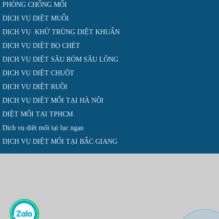
PHÒNG CHỐNG MỐI
DỊCH VỤ DIỆT MUỖI
DỊCH VỤ KHỬ TRÙNG DIỆT KHUẨN
DỊCH VỤ DIỆT BỌ CHÉT
DỊCH VỤ DIỆT SÂU RÓM SÂU LÔNG
DỊCH VỤ DIỆT CHUỘT
DỊCH VỤ DIỆT RUỒI
DỊCH VỤ DIỆT MỐI TẠI HÀ NỘI
DIỆT MỐI TẠI TPHCM
Dịch vụ diệt mối tại lục ngạn
DỊCH VỤ DIỆT MỐI TẠI BẮC GIANG