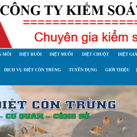
 MỐI
DIỆT RUỒI
DIỆT MUỖI
DIỆT CHUỘT
DIỆT GI
DỊCH VỤ DIỆT CÔN TRÙNG
TUYỂN DỤNG
GIỚI THIỆU