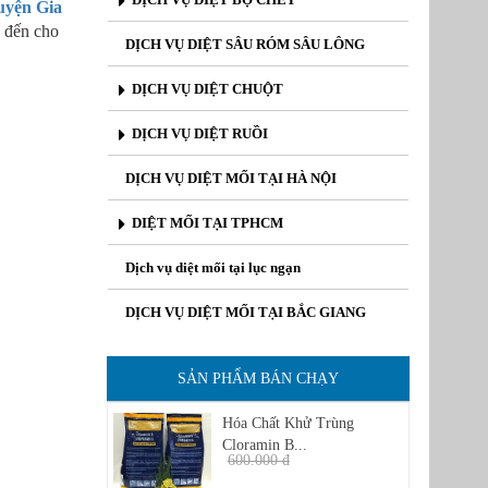
uyện Gia
g đến cho
DỊCH VỤ DIỆT SÂU RÓM SÂU LÔNG
DỊCH VỤ DIỆT CHUỘT
DỊCH VỤ DIỆT RUỒI
DỊCH VỤ DIỆT MỐI TẠI HÀ NỘI
DIỆT MỐI TẠI TPHCM
Dịch vụ diệt mối tại lục ngạn
DỊCH VỤ DIỆT MỐI TẠI BẮC GIANG
SẢN PHẨM BÁN CHẠY
Hóa Chất Khử Trùng
Cloramin B...
600.000 đ
450.000 đ