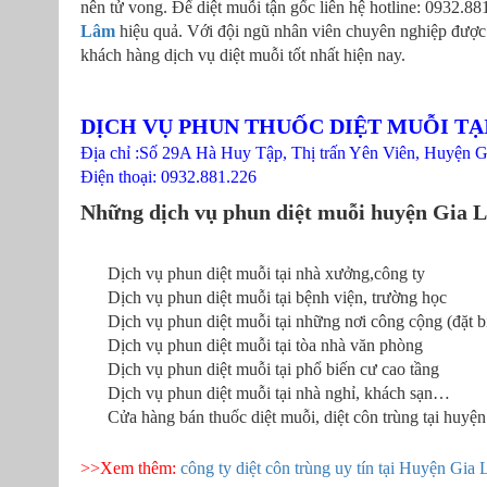
nên tử vong. Để diệt muỗi tận gốc liên hệ hotline: 0932.8
Lâm
hiệu quả. Với đội ngũ nhân viên chuyên nghiệp được 
khách hàng dịch vụ diệt muỗi tốt nhất hiện nay.
DỊCH VỤ PHUN THUỐC DIỆT MUỖI TẠ
Địa chỉ :Số 29A Hà Huy Tập, Thị trấn Yên Viên, Huyện 
Điện thoại: 0932.881.226
Những dịch vụ phun diệt muỗi huyện Gia 
Dịch vụ phun diệt muỗi tại nhà xưởng,công ty
Dịch vụ phun diệt muỗi tại bệnh viện, trường học
Dịch vụ phun diệt muỗi tại những nơi công cộng (đặt b
Dịch vụ phun diệt muỗi tại tòa nhà văn phòng
Dịch vụ phun diệt muỗi tại phổ biến cư cao tầng
Dịch vụ phun diệt muỗi tại nhà nghỉ, khách sạn…
Cửa hàng bán thuốc diệt muỗi, diệt côn trùng tại huyện
>>Xem thêm:
công ty diệt côn trùng uy tín tại Huyện Gia