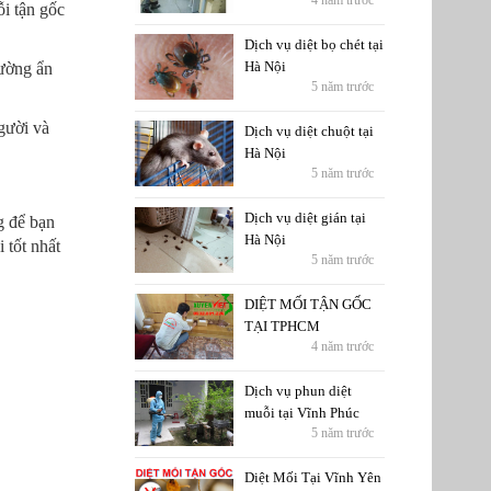
4 năm trước
ỗi tận gốc
Dịch vụ diệt bọ chét tại
Hà Nội
hường ẩn
5 năm trước
gười và
Dịch vụ diệt chuột tại
Hà Nội
5 năm trước
Dịch vụ diệt gián tại
g để bạn
Hà Nội
 tốt nhất
5 năm trước
DIỆT MỐI TẬN GỐC
TẠI TPHCM
4 năm trước
Dịch vụ phun diệt
muỗi tại Vĩnh Phúc
5 năm trước
Diệt Mối Tại Vĩnh Yên