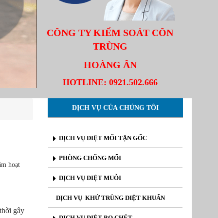
CÔNG TY KIỂM SOÁT CÔN
TRÙNG
HOÀNG ÂN
HOTLINE:
0921.502.666
DỊCH VỤ CỦA CHÚNG TÔI
DỊCH VỤ DIỆT MỐI TẬN GỐC
PHÒNG CHỐNG MỐI
ăm hoạt
DỊCH VỤ DIỆT MUỖI
DỊCH VỤ KHỬ TRÙNG DIỆT KHUẨN
thời gây
DỊCH VỤ DIỆT BỌ CHÉT