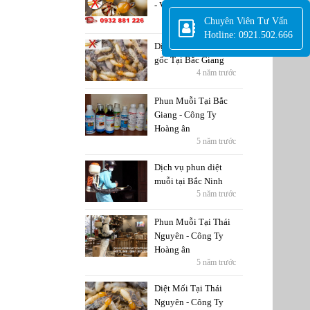
- Vĩnh Phúc
5 năm trước
Chuyên Viên Tư Vấn
Hotline: 0921.502.666
Dịch Vụ Diệt Mối tận
gốc Tại Bắc Giang
4 năm trước
Phun Muỗi Tại Bắc
Giang - Công Ty
Hoàng ân
5 năm trước
Dịch vụ phun diệt
muỗi tại Bắc Ninh
5 năm trước
Phun Muỗi Tại Thái
Nguyên - Công Ty
Hoàng ân
5 năm trước
Diệt Mối Tại Thái
Nguyên - Công Ty