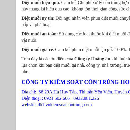
Diệt muỗi hiệu quả
: Cam kết Chi phí xử lý côn trùng hợp 
này mang lại hiệu quả cao, không tốn thời gian công sức c
Diệt muỗi uy tín
: Đội ngũ nhân viên phun diệt muỗi chuyê
nấp và phá hoại.
Diệt muỗi an toàn
: Sử dụng các loại thuốc khi diệt muỗi
vật nuôi.
Diệt muỗi giá rẻ
: Cam kết phun diệt muỗi tận gốc 100%. Ti
Trên đây là các ưu điểm của
Công ty Hoàng ân
khi thực 
lựa chọn khi bạn diệt muỗi tại nhà, công ty, nhà xưởng, t
nhé!
CÔNG TY KIỂM SOÁT CÔN TRÙNG H
Địa chỉ: Số 29A Hà Huy Tập, Thị trấn Yên Viên, Huyện 
Điện thoại : 0921.502.666 - 0932.881.226
website: dichvukiemsoatcontrung.com