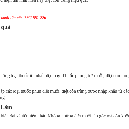
hiện đại nhất hiện nay diệt côn trùng hiệu quả.
t muỗi tận gốc 0932.881.226
u quả
hững loại thuốc tốt nhất hiện nay. Thuốc phòng trừ muỗi, diệt côn trùn
ấp các loại thuốc phun diệt muỗi, diệt côn trùng được nhập khẩu từ cá
ờng.
a Lâm
hiện đại và tiên tiến nhất. Không những diệt muỗi tận gốc mà còn khô