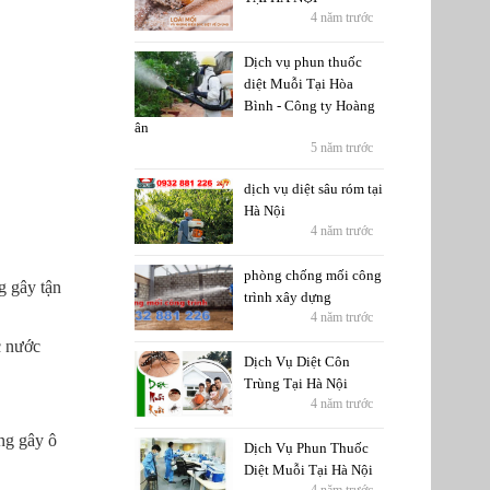
4 năm trước
Dịch vụ phun thuốc
diệt Muỗi Tại Hòa
Bình - Công ty Hoàng
ân
5 năm trước
dịch vụ diệt sâu róm tại
Hà Nội
4 năm trước
phòng chống mối công
g gây tận
trình xây dựng
4 năm trước
c nước
Dịch Vụ Diệt Côn
Trùng Tại Hà Nội
4 năm trước
ng gây ô
Dịch Vụ Phun Thuốc
Diệt Muỗi Tại Hà Nội