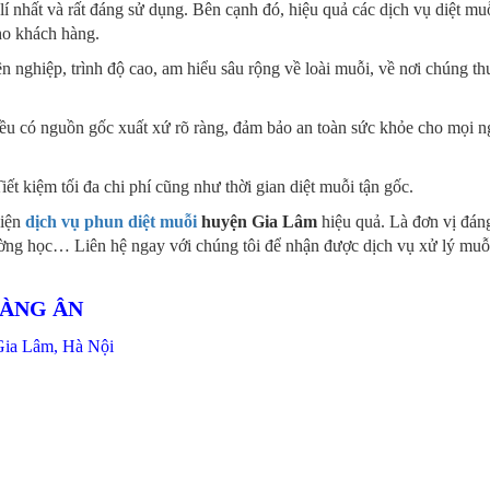
lí nhất và rất đáng sử dụng. Bên cạnh đó, hiệu quả các dịch vụ diệt mu
ho khách hàng.
n nghiệp, trình độ cao, am hiểu sâu rộng về loài muỗi, về nơi chúng t
 đều có nguồn gốc xuất xứ rõ ràng, đảm bảo an toàn sức khỏe cho mọi n
ết kiệm tối đa chi phí cũng như thời gian diệt muỗi tận gốc.
hiện
dịch vụ phun diệt muỗi
huyện Gia Lâm
hiệu quả. Là đơn vị đán
rường học… Liên hệ ngay với chúng tôi để nhận được dịch vụ xử lý muỗi
OÀNG ÂN
Gia Lâm, Hà Nội