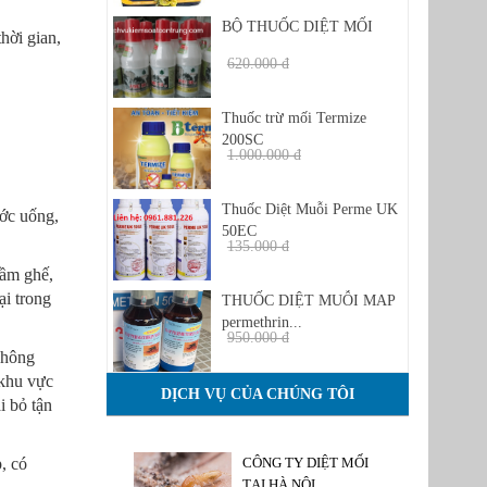
BỘ THUỐC DIỆT MỐI
hời gian,
620.000 đ
480.000 đ
Thuốc trừ mối Termize
200SC
1.000.000 đ
950 đ
Thuốc Diệt Muỗi Perme UK
ước uống,
50EC
135.000 đ
1.350.000 đ
gầm ghế,
ại trong
THUỐC DIỆT MUỖI MAP
permethrin...
950.000 đ
không
850.000 đ
 khu vực
DỊCH VỤ CỦA CHÚNG TÔI
i bỏ tận
, có
CÔNG TY DIỆT MỐI
TẠI HÀ NỘI