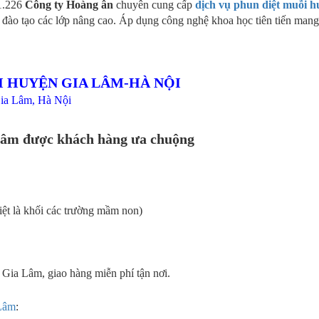
81.226
Công ty Hoàng ân
chuyên cung cấp
dịch vụ phun diệt muỗi h
đào tạo các lớp nâng cao. Áp dụng công nghệ khoa học tiên tiến man
I HUYỆN GIA LÂM-HÀ NỘI
Gia Lâm, Hà Nội
Lâm được khách hàng ưa chuộng
iệt là khối các trường mầm non)
 Gia Lâm, giao hàng miễn phí tận nơi.
 Lâm
: