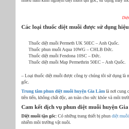
nhiều năm kinh nghiệm diệt muỗi tận gốc, sử dụng máy móc 
Diệ
Các loại thuốc diệt muỗi được sử dụng hiệ
Thuốc diệt muỗi Permeth UK 50EC – Anh Quốc.
Thuốc phun muỗi Aqua 10WG – CHLB Đức.
Thuốc diệt muỗi Fendona 10SC – Đức.
Thuốc diệt muỗi Map Permethrin 50EC – Anh Quốc.
– Loại thuốc diệt muỗi được công ty chúng tôi sử dụng là n
gốc.
Trung tâm phun diệt muỗi huyện Gia Lâm
là nơi cung c
tiên tiến, không chất độc, an toàn cho sức khỏe và môi trư
Cam kết dịch vụ phun diệt muỗi huyện Gi
Diệt muỗi tận gốc
: Có những trang thiết bị phun
diệt muỗi
nhiễm môi trường vật nuôi.