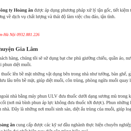
ông ty Hoàng ân
được áp dụng phương pháp xử lý tận gốc, tiết kiệm t
g về dịch vụ chất lượng và thái độ làm việc chu đáo, tận tình.
m-Hà Nội 0932.881.226
i huyện Gia Lâm
ách hàng, chúng tôi sẽ sử dụng bạt che phủ giường chiếu, quần áo, n
 phun diệt muỗi.
thuốc lên bề mặt những vật dụng bên trong nhà như tường, bàn ghế, 
u lâu trên bề mặt, giúp diệt muỗi, côn trùng, phòng ngừa muỗi quay l
 ngoài nhà bằng máy phun ULV đưa thuốc dưới dạng sương mù trong 
y cối (nơi mà bình phun áp lực không đưa thuốc tới được). Phun những
 nhà. Đây là những nơi muỗi sinh sản, diệt ấu trùng của muỗi, giúp loạ
oàng ân
cung cấp được các kỹ sư đầu nghành thực hiện chuyên nghiệp