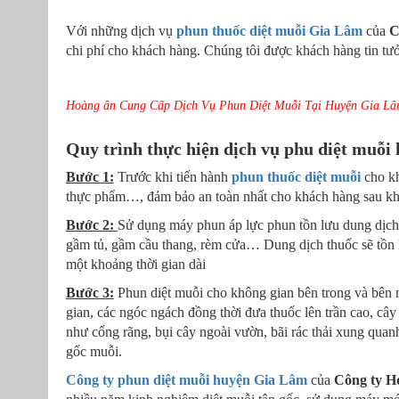
Với những dịch vụ
phun thuốc diệt muỗi
Gia Lâm
của
C
chi phí cho khách hàng. Chúng tôi được khách hàng tin tưởn
Hoàng ân Cung Cấp Dịch Vụ Phun Diệt Muỗi Tại Huyện Gia Lâ
Quy trình thực hiện dịch vụ phu diệt muỗ
Bước 1:
Trước khi tiến hành
phun thuốc diệt muỗi
cho kh
thực phẩm…, đảm bảo an toàn nhất cho khách hàng sau khi
Bước 2:
Sử dụng máy phun áp lực phun tồn lưu dung dịch 
gầm tủ, gầm cầu thang, rèm cửa… Dung dịch thuốc sẽ tồn lư
một khoảng thời gian dài
Bước 3:
Phun diệt muỗi cho không gian bên trong và bên
gian, các ngóc ngách đồng thời đưa thuốc lên trần cao, câ
như cống rãng, bụi cây ngoài vườn, bãi rác thải xung quanh
gốc muỗi.
Công ty phun diệt muỗi huyện Gia Lâm
của
Công ty H