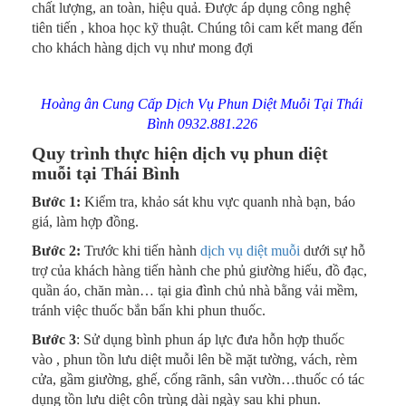
chất lượng, an toàn, hiệu quả. Được áp dụng công nghệ
tiên tiến , khoa học kỹ thuật. Chúng tôi cam kết mang đến
cho khách hàng dịch vụ như mong đợi
Hoàng ân Cung Cấp Dịch Vụ Phun Diệt Muỗi Tại Thái
Bình 0932.881.226
Quy trình thực hiện dịch vụ phun diệt
muỗi tại Thái Bình
Bước 1:
Kiểm tra, khảo sát khu vực quanh nhà bạn, báo
giá, làm hợp đồng.
Bước 2:
Trước khi tiến hành
dịch vụ diệt muỗi
dưới sự hỗ
trợ của khách hàng tiến hành che phủ giường hiếu, đồ đạc,
quần áo, chăn màn… tại gia đình chủ nhà bằng vải mềm,
tránh việc thuốc bắn bẩn khi phun thuốc.
Bước 3
: Sử dụng bình phun áp lực đưa hỗn hợp thuốc
vào , phun tồn lưu diệt muỗi lên bề mặt tường, vách, rèm
cửa, gầm giường, ghế, cống rãnh, sân vườn…thuốc có tác
dụng tồn lưu diệt côn trùng dài ngày sau khi phun.