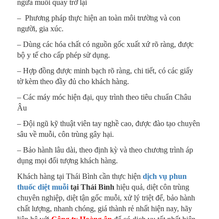
ngừa muỗi quay trở lại
– Phương pháp thực hiện an toàn môi trường và con
người, gia xúc.
– Dùng các hóa chất có nguồn gốc xuất xứ rõ ràng, được
bộ y tế cho cấp phép sử dụng.
– Hợp đồng được minh bạch rõ ràng, chi tiết, có các giấy
tờ kèm theo đầy đủ cho khách hàng.
– Các máy móc hiện đại, quy trình theo tiêu chuẩn Châu
Âu
– Đội ngũ kỹ thuật viên tay nghề cao, được đào tạo chuyên
sâu về muỗi, côn trùng gây hại.
– Bảo hành lâu dài, theo định kỳ và theo chương trình áp
dụng mọi đối tượng khách hàng.
Khách hàng tại Thái Bình cần thực hiện
dịch vụ phun
thuốc diệt muỗi
tại Thái Bình
hiệu quả, diệt côn trùng
chuyên nghiệp, diệt tận gốc muỗi, xử lý triệt để, bảo hành
chất lượng, nhanh chóng, giá thành rẻ nhất hiện nay, hãy