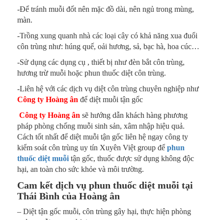
-Để tránh muỗi đốt nên mặc đồ dài, nên ngủ trong mùng,
màn.
-Trồng xung quanh nhà các loại cây có khả năng xua đuổi
côn trùng như: húng quế, oải hương, sả, bạc hà, hoa cúc…
-Sử dụng các dụng cụ , thiết bị như đèn bắt côn trùng,
hương trừ muỗi hoặc phun thuốc diệt côn trùng.
-Liên hệ với các dịch vụ diệt côn trùng chuyên nghiệp như
Công ty Hoàng ân
để diệt muỗi tận gốc
Công ty Hoàng ân
sẽ hướng dẫn khách hàng phương
pháp phòng chống muỗi sinh sản, xâm nhập hiệu quả.
Cách tốt nhất để diệt muỗi tận gốc liên hệ ngay công ty
kiểm soát côn trùng uy tín Xuyên Việt group để
phun
thuốc diệt muỗi
tận gốc, thuốc được sử dụng không độc
hại, an toàn cho sức khỏe và môi trường.
Cam kết dịch vụ phun thuốc diệt muỗi tại
Thái Bình của Hoàng ân
– Diệt tận gốc muỗi, côn trùng gây hại, thực hiện phòng