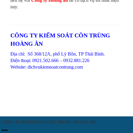
liên hệ với
Công ty Hoàng ân
để có dịch vụ tốt nhất hiện
nay.
CÔNG TY KIỂM SOÁT CÔN TRÙNG
HOÀNG ÂN
Địa chỉ: Số 368/12A, phố Lý Bôn, TP Thái Bình.
Điện thoại: 0921.502.666 – 0932.881.226
Website: dichvukiemsoatcontrung.com
CÔNG TY KIỂM SOÁT CÔN TRÙNG HOÀNG ÂN