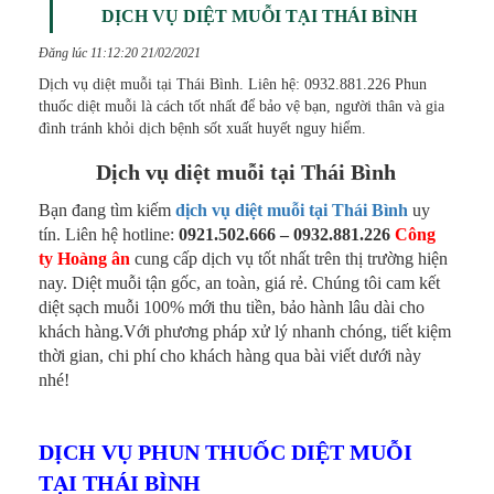
DỊCH VỤ DIỆT MUỖI TẠI THÁI BÌNH
Đăng lúc 11:12:20 21/02/2021
Dịch vụ diệt muỗi tại Thái Bình. Liên hệ: 0932.881.226 Phun
thuốc diệt muỗi là cách tốt nhất để bảo vệ bạn, người thân và gia
đình tránh khỏi dịch bệnh sốt xuất huyết nguy hiểm.
Dịch vụ diệt muỗi tại Thái Bình
Bạn đang tìm kiếm
dịch vụ diệt muỗi tại Thái Bình
uy
tín. Liên hệ hotline:
0921.502.666 – 0932.881.226
Công
ty Hoàng ân
cung cấp dịch vụ tốt nhất trên thị trường hiện
nay. Diệt muỗi tận gốc, an toàn, giá rẻ. Chúng tôi cam kết
diệt sạch muỗi 100% mới thu tiền, bảo hành lâu dài cho
khách hàng.Với phương pháp xử lý nhanh chóng, tiết kiệm
thời gian, chi phí cho khách hàng qua bài viết dưới này
nhé!
DỊCH VỤ PHUN THUỐC DIỆT MUỖI
TẠI THÁI BÌNH