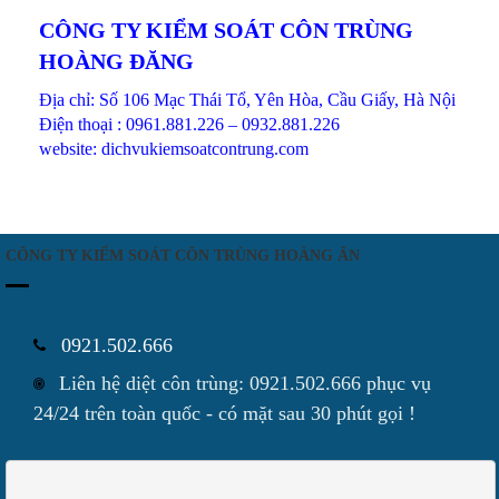
CÔNG TY KIỂM SOÁT CÔN TRÙNG
HOÀNG ĐĂNG
Địa chỉ: Số 106 Mạc Thái Tổ, Yên Hòa, Cầu Giấy, Hà Nội
Điện thoại : 0961.881.226 – 0932.881.226
website: dichvukiemsoatcontrung.com
CÔNG TY KIỂM SOÁT CÔN TRÙNG HOÀNG ÂN
0921.502.666
Liên hệ diệt côn trùng: 0921.502.666 phục vụ
24/24 trên toàn quốc - có mặt sau 30 phút gọi !