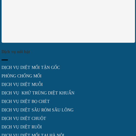
Dịch vụ nổi bật
DỊCH VỤ DIỆT MỐI TẬN GỐC
PHÒNG CHỐNG MỐI
DỊCH VỤ DIỆT MUỖI
DỊCH VỤ KHỬ TRÙNG DIỆT KHUẨN
DỊCH VỤ DIỆT BỌ CHÉT
DỊCH VỤ DIỆT SÂU RÓM SÂU LÔNG
DỊCH VỤ DIỆT CHUỘT
DỊCH VỤ DIỆT RUỒI
DỊCH VỤ DIỆT MỐI TẠI HÀ NỘI