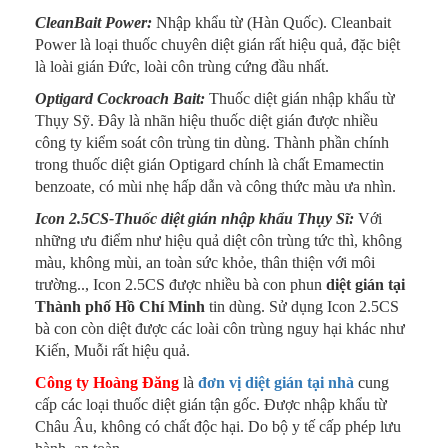
CleanBait Power:
Nhập khẩu từ (Hàn Quốc). Cleanbait
Power là loại thuốc chuyên diệt gián rất hiệu quả, đặc biệt
là loài gián Đức, loài côn trùng cứng đầu nhất.
Optigard Cockroach Bait:
Thuốc diệt gián nhập khẩu từ
Thụy Sỹ. Đây là nhãn hiệu thuốc diệt gián được nhiều
công ty kiểm soát côn trùng tin dùng. Thành phần chính
trong thuốc diệt gián Optigard chính là chất Emamectin
benzoate, có mùi nhẹ hấp dẫn và công thức màu ưa nhìn.
Icon 2.5CS-Thuốc diệt gián nhập khẩu Thụy Sĩ:
Với
những ưu điểm như hiệu quả diệt côn trùng tức thì, không
màu, không mùi, an toàn sức khỏe, thân thiện với môi
trường.., Icon 2.5CS được nhiều bà con phun
diệt gián tại
Thành phố Hồ Chí Minh
tin dùng. Sử dụng Icon 2.5CS
bà con còn diệt được các loài côn trùng nguy hại khác như
Kiến, Muỗi rất hiệu quả.
Công ty Hoàng Đăng
là
đơn vị diệt gián tại nhà
cung
cấp các loại thuốc diệt gián tận gốc. Được nhập khẩu từ
Châu Âu, không có chất độc hại. Do bộ y tế cấp phép lưu