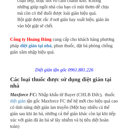
chạn bếp, hoặc đốt vỏ cam chanh khô. Không
những giúp ngôi nhà của bạn có mùi thơm dễ chịu
mà còn có thể đuổi được loài gián hiệu quả.
Bột giặt được rắc ở nơi gián hay xuất hiện, gián ăn
vào bột giặt sẽ chết.
Công ty Hoàng Đăng
cung cấp cho khách hàng phương
pháp
diệt gián tại nhà
, phun thuốc, đặt bả phòng chống
gián xâm nhập hiệu quả.
Diệt gián tận gốc 0961.881.226
Các loại thuốc được sử dụng diệt gián tại
nhà
Maxforce FC:
Nhập khẩu từ Bayer (CHLB Đức), thuốc
diệt gián
tận gốc Maxforce FC thế hệ mới cho hiệu quả cao
có tính năng diệt gián lan truyền (Một hay nhiều cá thể
gián sau khi ăn bả, những cá thể gián khác còn lại khi tiếp
xúc với gián đã ăn bả sẽ lây nhiễm và bị tiêu diệt hoàn
toàn)