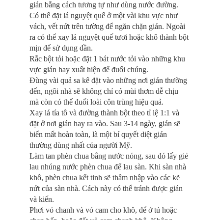
gián bằng cách tương tự như dùng nước đường.
Có thể đặt lá nguyệt quế ở một vài khu vực như
vách, vết nứt trên tường để ngăn chặn gián. Ngoài
ra có thể xay lá nguyệt quế tươi hoặc khô thành bột
mịn để sử dụng dần.
Rắc bột tỏi hoặc đặt 1 bát nước tỏi vào những khu
vực gián hay xuất hiện để đuổi chúng.
Đùng vài quả sa kê đặt vào những nơi gián thường
đến, ngôi nhà sẽ không chỉ có mùi thơm dễ chịu
mà còn có thể đuổi loài côn trùng hiệu quả.
Xay lá tía tô và đường thành bột theo tỉ lệ 1:1 và
đặt ở nơi gián hay ra vào. Sau 3-14 ngày, gián sẽ
biến mất hoàn toàn, là một bí quyết diệt gián
thường dùng nhất của người Mỹ.
Làm tan phèn chua bằng nước nóng, sau đó lấy giẻ
lau nhúng nước phèn chua để lau sàn. Khi sàn nhà
khô, phèn chua kết tinh sẽ thâm nhập vào các kẽ
nứt của sàn nhà. Cách này có thể tránh được gián
và kiến.
Phơi vỏ chanh và vỏ cam cho khô, để ở tủ hoặc