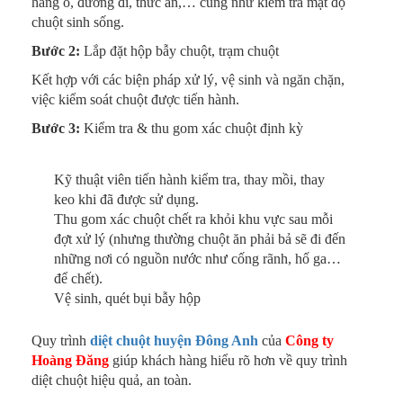
hang ổ, đường đi, thức ăn,… cũng như kiểm tra mật độ
chuột sinh sống.
Bước 2:
Lắp đặt hộp bẫy chuột, trạm chuột
Kết hợp với các biện pháp xử lý, vệ sinh và ngăn chặn,
việc kiểm soát chuột được tiến hành.
Bước 3:
Kiểm tra & thu gom xác chuột định kỳ
Kỹ thuật viên tiến hành kiểm tra, thay mồi, thay
keo khi đã được sử dụng.
Thu gom xác chuột chết ra khỏi khu vực sau mỗi
đợt xử lý (nhưng thường chuột ăn phải bả sẽ đi đến
những nơi có nguồn nước như cống rãnh, hố ga…
để chết).
Vệ sinh, quét bụi bẫy hộp
Quy trình
diệt chuột huyện Đông Anh
của
Công ty
Hoàng Đăng
giúp khách hàng hiểu rõ hơn về quy trình
diệt chuột hiệu quả, an toàn.