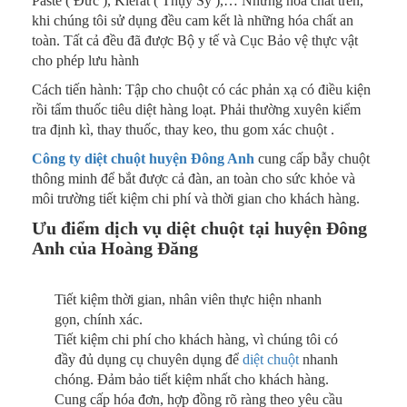
Paste ( Đức ), Klerat ( Thụy Sỹ ),… Những hóa chất trên,
khi chúng tôi sử dụng đều cam kết là những hóa chất an
toàn. Tất cả đều đã được Bộ y tế và Cục Bảo vệ thực vật
cho phép lưu hành
Cách tiến hành: Tập cho chuột có các phản xạ có điều kiện
rồi tẩm thuốc tiêu diệt hàng loạt. Phải thường xuyên kiểm
tra định kì, thay thuốc, thay keo, thu gom xác chuột .
Công ty diệt chuột huyện Đông Anh
cung cấp bẫy chuột
thông minh để bắt được cả đàn, an toàn cho sức khỏe và
môi trường tiết kiệm chi phí và thời gian cho khách hàng.
Ưu điểm dịch vụ diệt chuột tại huyện Đông
Anh của Hoàng Đăng
Tiết kiệm thời gian, nhân viên thực hiện nhanh
gọn, chính xác.
Tiết kiệm chi phí cho khách hàng, vì chúng tôi có
đầy đủ dụng cụ chuyên dụng để
diệt chuột
nhanh
chóng. Đảm bảo tiết kiệm nhất cho khách hàng.
Cung cấp hóa đơn, hợp đồng rõ ràng theo yêu cầu