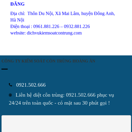
ĐĂNG
Địa chỉ: Thôn Du Nội, Xã Mai Lâm, huyện Đông Anh,
Hà Nội
Điện thoại : 0961.881.226 – 0932.881.226
website: dichvukiemsoatcontrung.com
CÔNG TY KIỂM SOÁT CÔN TRÙNG HOÀNG ÂN
0921.502.666
Liên hệ diệt côn trùng: 0921.502.666 phục vụ
24/24 trên toàn quốc - có mặt sau 30 phút gọi !