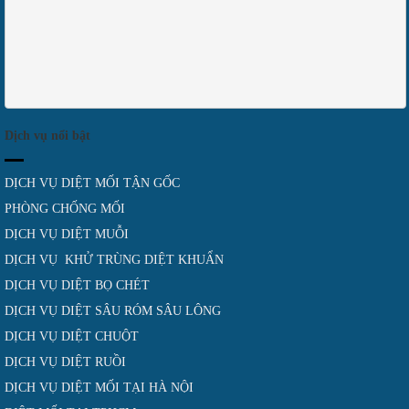
Dịch vụ nổi bật
DỊCH VỤ DIỆT MỐI TẬN GỐC
PHÒNG CHỐNG MỐI
DỊCH VỤ DIỆT MUỖI
DỊCH VỤ KHỬ TRÙNG DIỆT KHUẨN
DỊCH VỤ DIỆT BỌ CHÉT
DỊCH VỤ DIỆT SÂU RÓM SÂU LÔNG
DỊCH VỤ DIỆT CHUỘT
DỊCH VỤ DIỆT RUỒI
DỊCH VỤ DIỆT MỐI TẠI HÀ NỘI